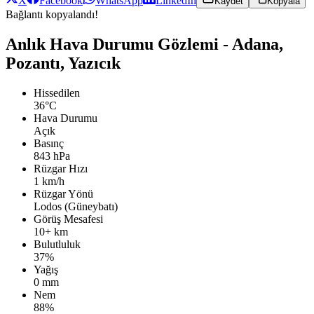
X
Facebook
WhatsApp
LinkedIn
Kaydet
Kopyala
Bağlantı kopyalandı!
Anlık Hava Durumu Gözlemi - Adana,
Pozantı, Yazıcık
Hissedilen
36°C
Hava Durumu
Açık
Basınç
843 hPa
Rüzgar Hızı
1 km/h
Rüzgar Yönü
Lodos (Güneybatı)
Görüş Mesafesi
10+ km
Bulutluluk
37%
Yağış
0 mm
Nem
88%