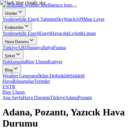
Ürünler
Yenilenebilir Enerji Tahmini
SkyWatch
API
Map Layer
Endüstriler
Yenilenebilir Enerji
Enerji
Havacılık
Lojistik
Liman
Hava Durumu
Türkiye
ABD
İspanya
İtalya
Fransa
Şirket
Hakkımızda
Bize Ulaşın
Kariyer
Blog
Weather Generator
İklim Değişikliği
Şiddetli
Hava
Röportajlar
Terimler
EN
TR
Bize Ulaşın
Ana Sayfa
Hava Durumu
Türkiye
Adana
Pozantı
Adana, Pozantı, Yazıcık Hava
Durumu