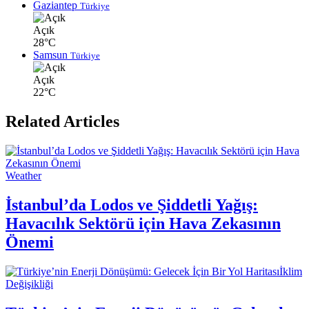
Gaziantep
Türkiye
Açık
28°C
Samsun
Türkiye
Açık
22°C
Related Articles
Weather
İstanbul’da Lodos ve Şiddetli Yağış:
Havacılık Sektörü için Hava Zekasının
Önemi
İklim
Değişikliği