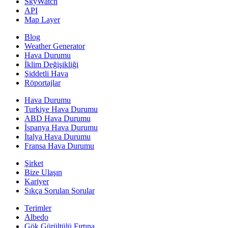
SkyWatch
API
Map Layer
Blog
Weather Generator
Hava Durumu
İklim Değişikliği
Şiddetli Hava
Röportajlar
Hava Durumu
Turkiye Hava Durumu
ABD Hava Durumu
İspanya Hava Durumu
İtalya Hava Durumu
Fransa Hava Durumu
Şirket
Bize Ulaşın
Kariyer
Sıkça Sorulan Sorular
Terimler
Albedo
Gök Gürültülü Fırtına