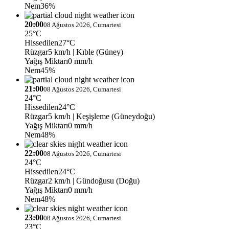
Nem
36%
20:00
08 Ağustos 2026, Cumartesi
25°C
Hissedilen
27°C
Rüzgar
5 km/h
| Kıble (Güney)
Yağış Miktarı
0 mm/h
Nem
45%
21:00
08 Ağustos 2026, Cumartesi
24°C
Hissedilen
24°C
Rüzgar
5 km/h
| Keşişleme (Güneydoğu)
Yağış Miktarı
0 mm/h
Nem
48%
22:00
08 Ağustos 2026, Cumartesi
24°C
Hissedilen
24°C
Rüzgar
2 km/h
| Gündoğusu (Doğu)
Yağış Miktarı
0 mm/h
Nem
48%
23:00
08 Ağustos 2026, Cumartesi
23°C