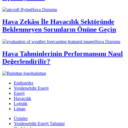
Hava Durumu
Hava Zekâsı İle Havacılık Sektöründe
Beklenmeyen Sorunların Önüne Geçin
Hava Durumu
Hava Tahminlerinin Performansını Nasıl
Değerlendirilir?
buluttan
Endüstriler
Yenilenebilir Enerji
Enerji
Havacılık
Lojistik
Liman
Ürünler
Yenilenebilir Enerji Tahmini