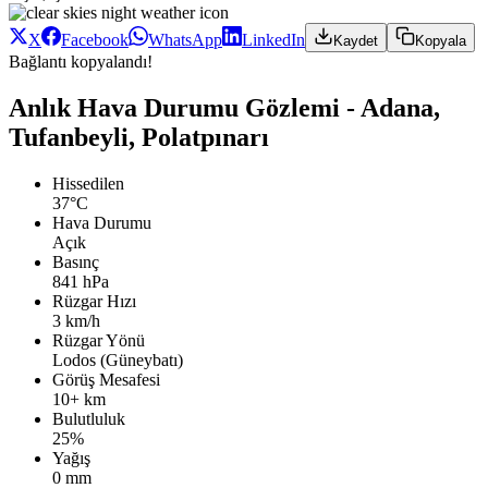
X
Facebook
WhatsApp
LinkedIn
Kaydet
Kopyala
Bağlantı kopyalandı!
Anlık Hava Durumu Gözlemi - Adana,
Tufanbeyli, Polatpınarı
Hissedilen
37°C
Hava Durumu
Açık
Basınç
841 hPa
Rüzgar Hızı
3 km/h
Rüzgar Yönü
Lodos (Güneybatı)
Görüş Mesafesi
10+ km
Bulutluluk
25%
Yağış
0 mm