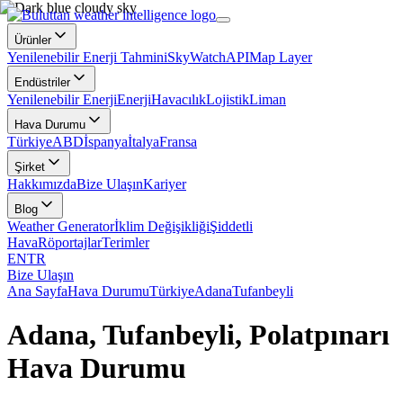
Ürünler
Yenilenebilir Enerji Tahmini
SkyWatch
API
Map Layer
Endüstriler
Yenilenebilir Enerji
Enerji
Havacılık
Lojistik
Liman
Hava Durumu
Türkiye
ABD
İspanya
İtalya
Fransa
Şirket
Hakkımızda
Bize Ulaşın
Kariyer
Blog
Weather Generator
İklim Değişikliği
Şiddetli
Hava
Röportajlar
Terimler
EN
TR
Bize Ulaşın
Ana Sayfa
Hava Durumu
Türkiye
Adana
Tufanbeyli
Adana, Tufanbeyli, Polatpınarı
Hava Durumu