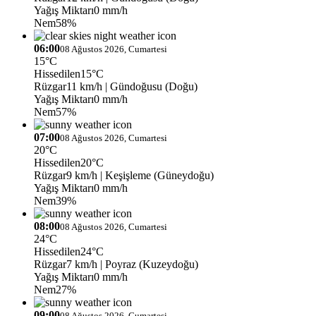
Yağış Miktarı
0 mm/h
Nem
58%
06:00
08 Ağustos 2026, Cumartesi
15°C
Hissedilen
15°C
Rüzgar
11 km/h
| Gündoğusu (Doğu)
Yağış Miktarı
0 mm/h
Nem
57%
07:00
08 Ağustos 2026, Cumartesi
20°C
Hissedilen
20°C
Rüzgar
9 km/h
| Keşişleme (Güneydoğu)
Yağış Miktarı
0 mm/h
Nem
39%
08:00
08 Ağustos 2026, Cumartesi
24°C
Hissedilen
24°C
Rüzgar
7 km/h
| Poyraz (Kuzeydoğu)
Yağış Miktarı
0 mm/h
Nem
27%
09:00
08 Ağustos 2026, Cumartesi