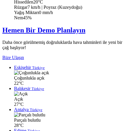
Hissedilen
20°C
Rüzgar
7 km/h
| Poyraz (Kuzeydoğu)
Yağış Miktarı
0 mm/h
Nem
45%
Hemen Bir Demo Planlayın
Daha önce görülmemiş doğruluklarda hava tahminleri ile yeni bir
çağ başlıyor!
Bize Ulaşın
Eskişehir
Türkiye
Çoğunlukla açık
22°C
Balıkesir
Türkiye
Açık
27°C
Antalya
Türkiye
Parçalı bulutlu
28°C
Edirne
Türkiye