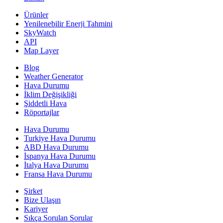
Ürünler
Yenilenebilir Enerji Tahmini
SkyWatch
API
Map Layer
Blog
Weather Generator
Hava Durumu
İklim Değişikliği
Şiddetli Hava
Röportajlar
Hava Durumu
Turkiye Hava Durumu
ABD Hava Durumu
İspanya Hava Durumu
İtalya Hava Durumu
Fransa Hava Durumu
Şirket
Bize Ulaşın
Kariyer
Sıkça Sorulan Sorular