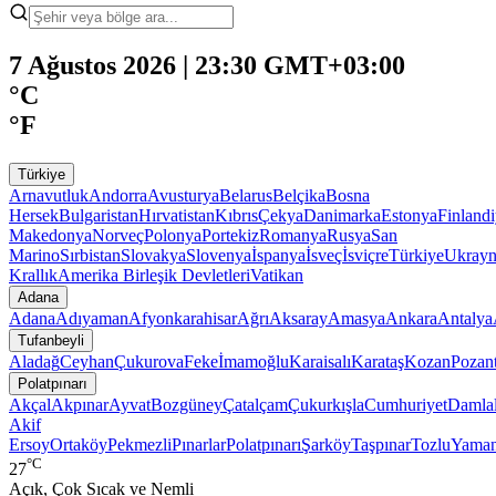
7 Ağustos 2026 | 23:30 GMT+03:00
°C
°F
Türkiye
Arnavutluk
Andorra
Avusturya
Belarus
Belçika
Bosna
Hersek
Bulgaristan
Hırvatistan
Kıbrıs
Çekya
Danimarka
Estonya
Finland
Makedonya
Norveç
Polonya
Portekiz
Romanya
Rusya
San
Marino
Sırbistan
Slovakya
Slovenya
İspanya
İsveç
İsviçre
Türkiye
Ukray
Krallık
Amerika Birleşik Devletleri
Vatikan
Adana
Adana
Adıyaman
Afyonkarahisar
Ağrı
Aksaray
Amasya
Ankara
Antalya
Tufanbeyli
Aladağ
Ceyhan
Çukurova
Feke
İmamoğlu
Karaisalı
Karataş
Kozan
Pozant
Polatpınarı
Akçal
Akpınar
Ayvat
Bozgüney
Çatalçam
Çukurkışla
Cumhuriyet
Damlal
Akif
Ersoy
Ortaköy
Pekmezli
Pınarlar
Polatpınarı
Şarköy
Taşpınar
Tozlu
Yaman
°C
27
Açık, Çok Sıcak ve Nemli