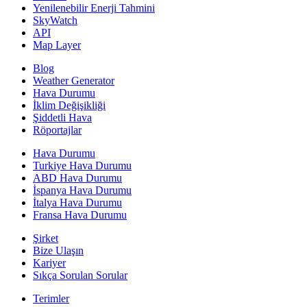
Yenilenebilir Enerji Tahmini
SkyWatch
API
Map Layer
Blog
Weather Generator
Hava Durumu
İklim Değişikliği
Şiddetli Hava
Röportajlar
Hava Durumu
Turkiye Hava Durumu
ABD Hava Durumu
İspanya Hava Durumu
İtalya Hava Durumu
Fransa Hava Durumu
Şirket
Bize Ulaşın
Kariyer
Sıkça Sorulan Sorular
Terimler