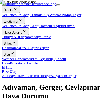
Ürünler
Yenilenebilir Enerji Tahmini
SkyWatch
API
Map Layer
Endüstriler
Yenilenebilir Enerji
Enerji
Havacılık
Lojistik
Liman
Hava Durumu
Türkiye
ABD
İspanya
İtalya
Fransa
Şirket
Hakkımızda
Bize Ulaşın
Kariyer
Blog
Weather Generator
İklim Değişikliği
Şiddetli
Hava
Röportajlar
Terimler
EN
TR
Bize Ulaşın
Ana Sayfa
Hava Durumu
Türkiye
Adıyaman
Gerger
Adıyaman, Gerger, Cevizpınar
Hava Durumu