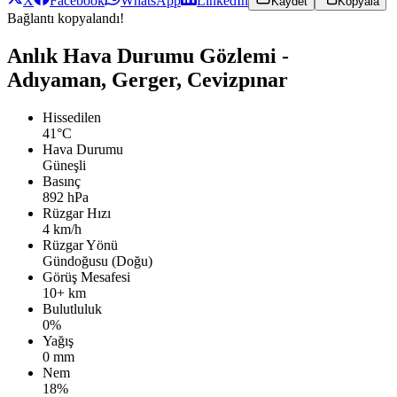
X
Facebook
WhatsApp
LinkedIn
Kaydet
Kopyala
Bağlantı kopyalandı!
Anlık Hava Durumu Gözlemi -
Adıyaman, Gerger, Cevizpınar
Hissedilen
41°C
Hava Durumu
Güneşli
Basınç
892 hPa
Rüzgar Hızı
4 km/h
Rüzgar Yönü
Gündoğusu (Doğu)
Görüş Mesafesi
10+ km
Bulutluluk
0%
Yağış
0 mm
Nem
18%