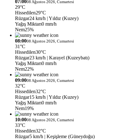
07:00
08 Ağustos 2026, Cumartesi
29°C
Hissedilen
29°C
Rüzgar
24 km/h
| Yıldız (Kuzey)
Yağış Miktarı
0 mm/h
Nem
25%
08:00
08 Ağustos 2026, Cumartesi
31°C
Hissedilen
30°C
Rüzgar
23 km/h
| Karayel (Kuzeybatı)
Yağış Miktarı
0 mm/h
Nem
22%
09:00
08 Ağustos 2026, Cumartesi
32°C
Hissedilen
32°C
Rüzgar
15 km/h
| Yıldız (Kuzey)
Yağış Miktarı
0 mm/h
Nem
19%
10:00
08 Ağustos 2026, Cumartesi
33°C
Hissedilen
32°C
Rüzgar
5 km/h
| Keşişleme (Güneydoğu)