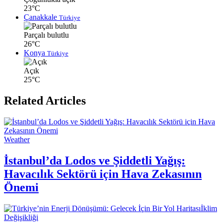
23°C
Çanakkale
Türkiye
Parçalı bulutlu
26°C
Konya
Türkiye
Açık
25°C
Related Articles
Weather
İstanbul’da Lodos ve Şiddetli Yağış:
Havacılık Sektörü için Hava Zekasının
Önemi
İklim
Değişikliği