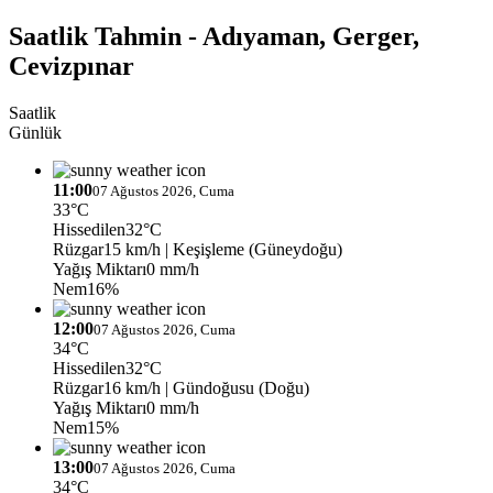
Saatlik Tahmin - Adıyaman, Gerger,
Cevizpınar
Saatlik
Günlük
11:00
07 Ağustos 2026, Cuma
33°C
Hissedilen
32°C
Rüzgar
15 km/h
| Keşişleme (Güneydoğu)
Yağış Miktarı
0 mm/h
Nem
16%
12:00
07 Ağustos 2026, Cuma
34°C
Hissedilen
32°C
Rüzgar
16 km/h
| Gündoğusu (Doğu)
Yağış Miktarı
0 mm/h
Nem
15%
13:00
07 Ağustos 2026, Cuma
34°C