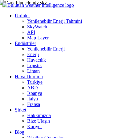
Ürünler
Yenilenebilir Enerji Tahmini
SkyWatch
API
Map Layer
Endüstriler
Yenilenebilir Enerji
Enerji
Havacılık
Lojistik
Liman
Hava Durumu
Türkiye
ABD
İspanya
İtalya
Fransa
Şirket
Hakkımızda
Bize Ulaşın
Kariyer
Blog
Weather Generator