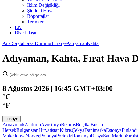
İklim Değişikliği
Şiddetli Hava
Röportajlar
Terimler
EN
Bize Ulaşın
Ana Sayfa
Hava Durumu
Türkiye
Adıyaman
Kahta
Adıyaman, Kahta, Fırat Hava
8 Ağustos 2026 | 16:45 GMT+03:00
°C
°F
Türkiye
Arnavutluk
Andorra
Avusturya
Belarus
Belçika
Bosna
Hersek
Bulgaristan
Hırvatistan
Kıbrıs
Çekya
Danimarka
Estonya
Finland
Makedonya
Norveç
Polonya
Portekiz
Romanya
Rusya
San Marino
Sırbis