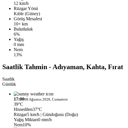
12 km/h
Rüzgar Yönü
Kıble (Güney)
Görüş Mesafesi
10+ km
Bulutluluk
6%
Yağış
0 mm
Nem
13%
Saatlik Tahmin - Adıyaman, Kahta, Fırat
Saatlik
Günlük
17:00
08 Ağustos 2026, Cumartesi
39°C
Hissedilen
37°C
Rüzgar
5 km/h
| Gündoğusu (Doğu)
Yağış Miktarı
0 mm/h
Nem
10%