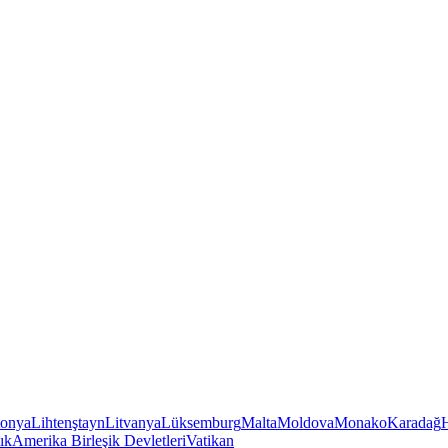
tonya
Lihtenştayn
Litvanya
Lüksemburg
Malta
Moldova
Monako
Karadağ
ık
Amerika Birleşik Devletleri
Vatikan