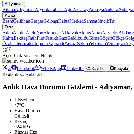
Adıyaman
Adana
Adıyaman
Afyonkarahisar
Ağrı
Aksaray
Amasya
Ankara
Antalya
Kahta
Besni
Çelikhan
Gerger
Gölbaşı
Kahta
Merkez
Samsat
Sincik
Tut
Fırat
Adalı
Akalın
Akdoğan
Akıncılar
Akkavak
Akkuş
Aktaş
Akyıldız
Alidam
Kahta
Eskitaş
Fatih
Fırat
Fıstıklı
Gazi
Geldibuldu
Girne
Göçeri
Gökçe
Gölg
Özal
Tütenocak
Ulupınar
Yapraklı
Yavuz Selim
Yelkovan
Yenikuşak
Yeşi
°C
39
Açık, Çok Sıcak ve Nemli
X
Facebook
WhatsApp
LinkedIn
Kaydet
Kopyala
Bağlantı kopyalandı!
Anlık Hava Durumu Gözlemi - Adıyaman, 
Hissedilen
47°C
Hava Durumu
Güneşli
Basınç
924 hPa
Rüzgar Hızı