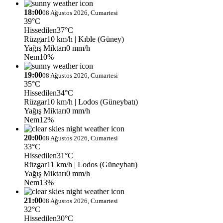
18:00
08 Ağustos 2026, Cumartesi
39°C
Hissedilen
37°C
Rüzgar
10 km/h
| Kıble (Güney)
Yağış Miktarı
0 mm/h
Nem
10%
19:00
08 Ağustos 2026, Cumartesi
35°C
Hissedilen
34°C
Rüzgar
10 km/h
| Lodos (Güneybatı)
Yağış Miktarı
0 mm/h
Nem
12%
20:00
08 Ağustos 2026, Cumartesi
33°C
Hissedilen
31°C
Rüzgar
11 km/h
| Lodos (Güneybatı)
Yağış Miktarı
0 mm/h
Nem
13%
21:00
08 Ağustos 2026, Cumartesi
32°C
Hissedilen
30°C