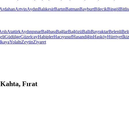
Ardahan
Artvin
Aydın
Balıkesir
Bartın
Batman
Bayburt
Bilecik
Bingöl
Bitlis
Arılı
Atatürk
Aydınpınar
Bağbaşı
Bağlar
Bağözü
Ballı
Bayraktar
Belenli
Bel
eli
Güdülge
Güzelçay
Habipler
Hacıyusuf
Hasandiğin
Hasköy
Hürriyet
İki
lkaya
Yolaltı
Zeytin
Ziyaret
Kahta, Fırat