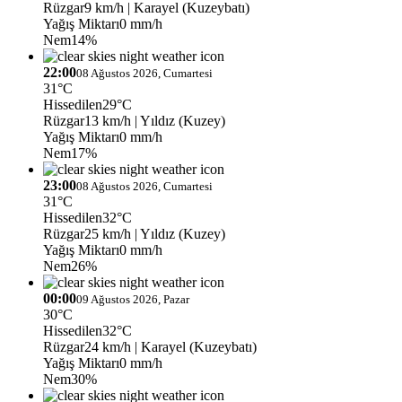
Rüzgar
9 km/h
| Karayel (Kuzeybatı)
Yağış Miktarı
0 mm/h
Nem
14%
22:00
08 Ağustos 2026, Cumartesi
31°C
Hissedilen
29°C
Rüzgar
13 km/h
| Yıldız (Kuzey)
Yağış Miktarı
0 mm/h
Nem
17%
23:00
08 Ağustos 2026, Cumartesi
31°C
Hissedilen
32°C
Rüzgar
25 km/h
| Yıldız (Kuzey)
Yağış Miktarı
0 mm/h
Nem
26%
00:00
09 Ağustos 2026, Pazar
30°C
Hissedilen
32°C
Rüzgar
24 km/h
| Karayel (Kuzeybatı)
Yağış Miktarı
0 mm/h
Nem
30%