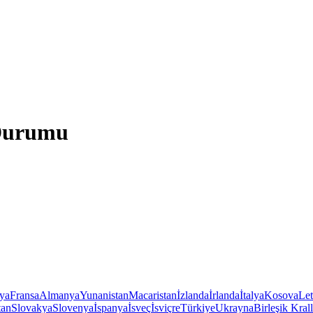
 Durumu
iya
Fransa
Almanya
Yunanistan
Macaristan
İzlanda
İrlanda
İtalya
Kosova
Le
tan
Slovakya
Slovenya
İspanya
İsveç
İsviçre
Türkiye
Ukrayna
Birleşik Krall