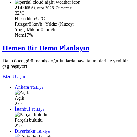
21:00
08 Ağustos 2026, Cumartesi
32°C
Hissedilen
32°C
Rüzgar
8 km/h
| Yıldız (Kuzey)
Yağış Miktarı
0 mm/h
Nem
17%
Hemen Bir Demo Planlayın
Daha önce görülmemiş doğruluklarda hava tahminleri ile yeni bir
çağ başlıyor!
Bize Ulaşın
Ankara
Türkiye
Açık
27°C
İstanbul
Türkiye
Parçalı bulutlu
25°C
Diyarbakır
Türkiye