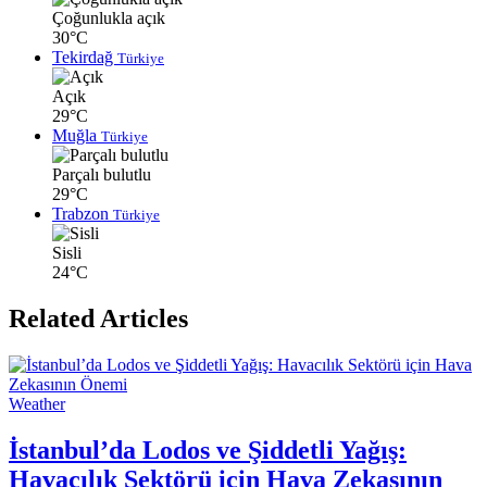
Çoğunlukla açık
30°C
Tekirdağ
Türkiye
Açık
29°C
Muğla
Türkiye
Parçalı bulutlu
29°C
Trabzon
Türkiye
Sisli
24°C
Related Articles
Weather
İstanbul’da Lodos ve Şiddetli Yağış:
Havacılık Sektörü için Hava Zekasının