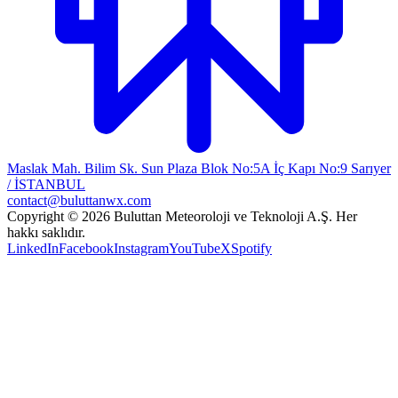
Maslak Mah. Bilim Sk. Sun Plaza Blok No:5A İç Kapı No:9 Sarıyer
/ İSTANBUL
contact@buluttanwx.com
Copyright © 2026 Buluttan Meteoroloji ve Teknoloji A.Ş. Her
hakkı saklıdır.
LinkedIn
Facebook
Instagram
YouTube
X
Spotify