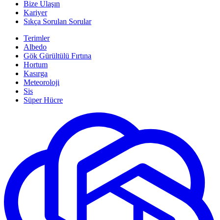
Bize Ulaşın
Kariyer
Sıkça Sorulan Sorular
Terimler
Albedo
Gök Gürültülü Fırtına
Hortum
Kasırga
Meteoroloji
Sis
Süper Hücre