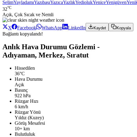
Selim
Yayladamı
Yazıbaşı
Yazıca
Yazlık
Yedioluk
Yenice
Yenigüven
Yeni
°C
32
Açık, Çok Sıcak ve Nemli
X
Facebook
WhatsApp
LinkedIn
Kaydet
Kopyala
Bağlantı kopyalandı!
Anlık Hava Durumu Gözlemi -
Adıyaman, Merkez, Sıratut
Hissedilen
36°C
Hava Durumu
Açık
Basınç
922 hPa
Rüzgar Hızı
6 km/h
Rüzgar Yönü
Yıldız (Kuzey)
Görüş Mesafesi
10+ km
Bulutluluk