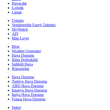
Havacılık
Lojistik
Liman
Ürünler
Yenilenebilir Enerji Tahmini
SkyWatch
API
Map Layer
Blog
Weather Generator
Hava Durumu
İklim Değişikliği
Şiddetli Hava
Röportajlar
Hava Durumu
Turkiye Hava Durumu
ABD Hava Durumu
İspanya Hava Durumu
İtalya Hava Durumu
Fransa Hava Durumu
Şirket