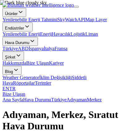
Ürünler
Yenilenebilir Enerji Tahmini
SkyWatch
API
Map Layer
Endüstriler
Yenilenebilir Enerji
Enerji
Havacılık
Lojistik
Liman
Hava Durumu
Türkiye
ABD
İspanya
İtalya
Fransa
Şirket
Hakkımızda
Bize Ulaşın
Kariyer
Blog
Weather Generator
İklim Değişikliği
Şiddetli
Hava
Röportajlar
Terimler
EN
TR
Bize Ulaşın
Ana Sayfa
Hava Durumu
Türkiye
Adıyaman
Merkez
Adıyaman, Merkez, Sıratut
Hava Durumu