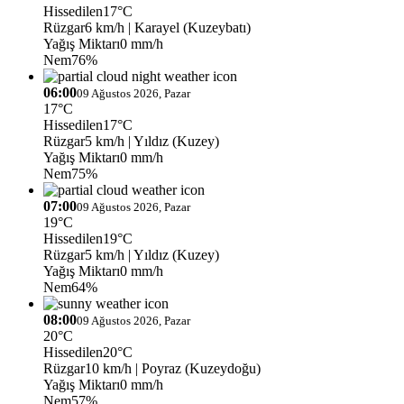
Hissedilen
17°C
Rüzgar
6 km/h
| Karayel (Kuzeybatı)
Yağış Miktarı
0 mm/h
Nem
76%
06:00
09 Ağustos 2026, Pazar
17°C
Hissedilen
17°C
Rüzgar
5 km/h
| Yıldız (Kuzey)
Yağış Miktarı
0 mm/h
Nem
75%
07:00
09 Ağustos 2026, Pazar
19°C
Hissedilen
19°C
Rüzgar
5 km/h
| Yıldız (Kuzey)
Yağış Miktarı
0 mm/h
Nem
64%
08:00
09 Ağustos 2026, Pazar
20°C
Hissedilen
20°C
Rüzgar
10 km/h
| Poyraz (Kuzeydoğu)
Yağış Miktarı
0 mm/h
Nem
57%