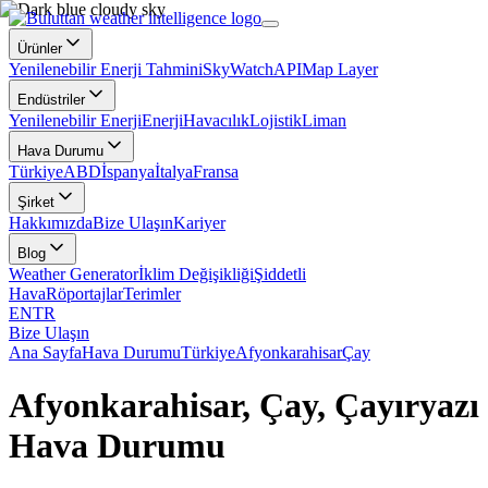
Ürünler
Yenilenebilir Enerji Tahmini
SkyWatch
API
Map Layer
Endüstriler
Yenilenebilir Enerji
Enerji
Havacılık
Lojistik
Liman
Hava Durumu
Türkiye
ABD
İspanya
İtalya
Fransa
Şirket
Hakkımızda
Bize Ulaşın
Kariyer
Blog
Weather Generator
İklim Değişikliği
Şiddetli
Hava
Röportajlar
Terimler
EN
TR
Bize Ulaşın
Ana Sayfa
Hava Durumu
Türkiye
Afyonkarahisar
Çay
Afyonkarahisar, Çay, Çayıryazı
Hava Durumu