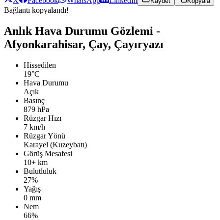
X
Facebook
WhatsApp
LinkedIn
Kaydet
Kopyala
Bağlantı kopyalandı!
Anlık Hava Durumu Gözlemi -
Afyonkarahisar, Çay, Çayıryazı
Hissedilen
19°C
Hava Durumu
Açık
Basınç
879 hPa
Rüzgar Hızı
7 km/h
Rüzgar Yönü
Karayel (Kuzeybatı)
Görüş Mesafesi
10+ km
Bulutluluk
27%
Yağış
0 mm
Nem
66%