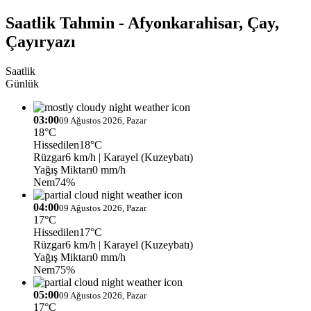
Saatlik Tahmin - Afyonkarahisar, Çay,
Çayıryazı
Saatlik
Günlük
03:00
09 Ağustos 2026, Pazar
18°C
Hissedilen
18°C
Rüzgar
6 km/h
| Karayel (Kuzeybatı)
Yağış Miktarı
0 mm/h
Nem
74%
04:00
09 Ağustos 2026, Pazar
17°C
Hissedilen
17°C
Rüzgar
6 km/h
| Karayel (Kuzeybatı)
Yağış Miktarı
0 mm/h
Nem
75%
05:00
09 Ağustos 2026, Pazar
17°C