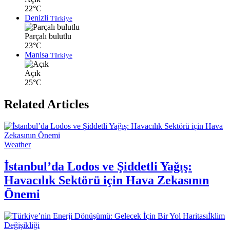
22°C
Denizli
Türkiye
Parçalı bulutlu
23°C
Manisa
Türkiye
Açık
25°C
Related Articles
Weather
İstanbul’da Lodos ve Şiddetli Yağış:
Havacılık Sektörü için Hava Zekasının
Önemi
İklim
Değişikliği