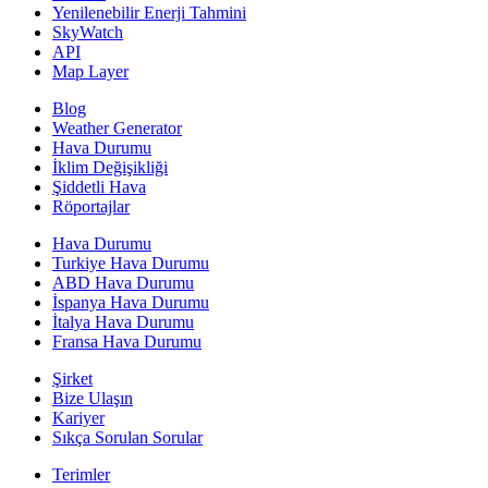
Yenilenebilir Enerji Tahmini
SkyWatch
API
Map Layer
Blog
Weather Generator
Hava Durumu
İklim Değişikliği
Şiddetli Hava
Röportajlar
Hava Durumu
Turkiye Hava Durumu
ABD Hava Durumu
İspanya Hava Durumu
İtalya Hava Durumu
Fransa Hava Durumu
Şirket
Bize Ulaşın
Kariyer
Sıkça Sorulan Sorular
Terimler