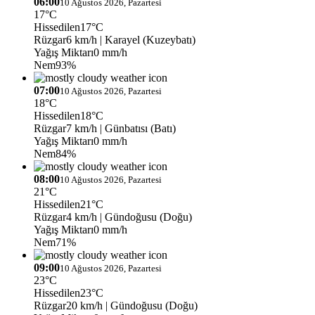
06:00
10 Ağustos 2026, Pazartesi
17°C
Hissedilen
17°C
Rüzgar
6 km/h
| Karayel (Kuzeybatı)
Yağış Miktarı
0 mm/h
Nem
93%
07:00
10 Ağustos 2026, Pazartesi
18°C
Hissedilen
18°C
Rüzgar
7 km/h
| Günbatısı (Batı)
Yağış Miktarı
0 mm/h
Nem
84%
08:00
10 Ağustos 2026, Pazartesi
21°C
Hissedilen
21°C
Rüzgar
4 km/h
| Gündoğusu (Doğu)
Yağış Miktarı
0 mm/h
Nem
71%
09:00
10 Ağustos 2026, Pazartesi
23°C
Hissedilen
23°C
Rüzgar
20 km/h
| Gündoğusu (Doğu)