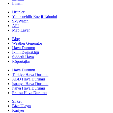
Liman
Ürünler
Yenilenebilir Enerji Tahmini
SkyWatch
API
Map Layer
Blog
Weather Generator
Hava Durumu
İklim Değişikliği
Şiddetli Hava
Röportajlar
Hava Durumu
Turkiye Hava Durumu
ABD Hava Durumu
İspanya Hava Durumu
İtalya Hava Durumu
Fransa Hava Durumu
Şirket
Bize Ulaşın
Kariyer