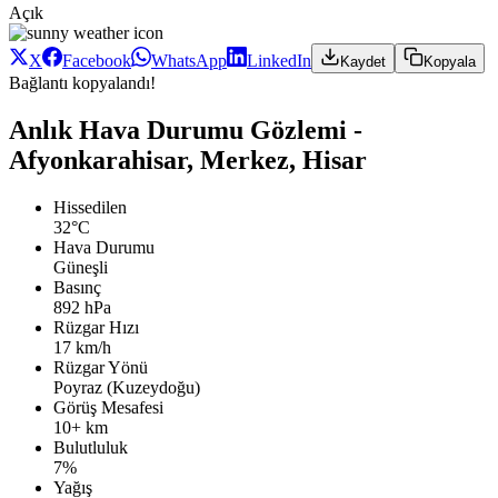
Açık
X
Facebook
WhatsApp
LinkedIn
Kaydet
Kopyala
Bağlantı kopyalandı!
Anlık Hava Durumu Gözlemi -
Afyonkarahisar, Merkez, Hisar
Hissedilen
32°C
Hava Durumu
Güneşli
Basınç
892 hPa
Rüzgar Hızı
17 km/h
Rüzgar Yönü
Poyraz (Kuzeydoğu)
Görüş Mesafesi
10+ km
Bulutluluk
7%
Yağış