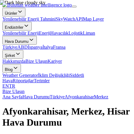
Ürünler
Yenilenebilir Enerji Tahmini
SkyWatch
API
Map Layer
Endüstriler
Yenilenebilir Enerji
Enerji
Havacılık
Lojistik
Liman
Hava Durumu
Türkiye
ABD
İspanya
İtalya
Fransa
Şirket
Hakkımızda
Bize Ulaşın
Kariyer
Blog
Weather Generator
İklim Değişikliği
Şiddetli
Hava
Röportajlar
Terimler
EN
TR
Bize Ulaşın
Ana Sayfa
Hava Durumu
Türkiye
Afyonkarahisar
Merkez
Afyonkarahisar, Merkez, Hisar
Hava Durumu