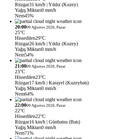
Rüzgar
31 km/h
| Yıldız (Kuzey)
Yağış Miktarı
0 mm/h
Nem
45%
20:00
09 Ağustos 2026, Pazar
25°C
Hissedilen
29°C
Rüzgar
26 km/h
| Yıldız (Kuzey)
Yağış Miktarı
0 mm/h
Nem
54%
21:00
09 Ağustos 2026, Pazar
23°C
Hissedilen
23°C
Rüzgar
17 km/h
| Karayel (Kuzeybatı)
Yağış Miktarı
0 mm/h
Nem
64%
22:00
09 Ağustos 2026, Pazar
22°C
Hissedilen
22°C
Rüzgar
16 km/h
| Günbatısı (Batı)
Yağış Miktarı
0 mm/h
Nem
71%