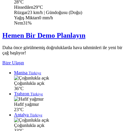
28°C
Hissedilen
29°C
Rüzgar
23 km/h
| Gündoğusu (Doğu)
Yağış Miktarı
0 mm/h
Nem
31%
Hemen Bir Demo Planlayın
Daha önce görülmemiş doğruluklarda hava tahminleri ile yeni bir
çağ başlıyor!
Bize Ulaşın
Manisa
Türkiye
Çoğunlukla açık
36°C
Trabzon
Türkiye
Hafif yağmur
23°C
Antalya
Türkiye
Çoğunlukla açık
33°C