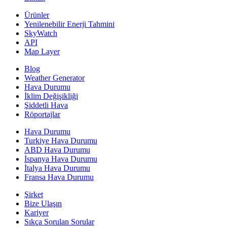
Ürünler
Yenilenebilir Enerji Tahmini
SkyWatch
API
Map Layer
Blog
Weather Generator
Hava Durumu
İklim Değişikliği
Şiddetli Hava
Röportajlar
Hava Durumu
Turkiye Hava Durumu
ABD Hava Durumu
İspanya Hava Durumu
İtalya Hava Durumu
Fransa Hava Durumu
Şirket
Bize Ulaşın
Kariyer
Sıkça Sorulan Sorular