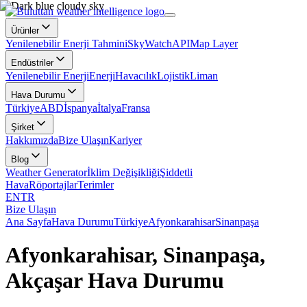
Ürünler
Yenilenebilir Enerji Tahmini
SkyWatch
API
Map Layer
Endüstriler
Yenilenebilir Enerji
Enerji
Havacılık
Lojistik
Liman
Hava Durumu
Türkiye
ABD
İspanya
İtalya
Fransa
Şirket
Hakkımızda
Bize Ulaşın
Kariyer
Blog
Weather Generator
İklim Değişikliği
Şiddetli
Hava
Röportajlar
Terimler
EN
TR
Bize Ulaşın
Ana Sayfa
Hava Durumu
Türkiye
Afyonkarahisar
Sinanpaşa
Afyonkarahisar, Sinanpaşa,
Akçaşar Hava Durumu