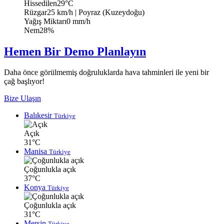
Hissedilen
29°C
Rüzgar
25 km/h
| Poyraz (Kuzeydoğu)
Yağış Miktarı
0 mm/h
Nem
28%
Hemen Bir Demo Planlayın
Daha önce görülmemiş doğruluklarda hava tahminleri ile yeni bir
çağ başlıyor!
Bize Ulaşın
Balıkesir
Türkiye
Açık
31°C
Manisa
Türkiye
Çoğunlukla açık
37°C
Konya
Türkiye
Çoğunlukla açık
31°C
Mersin
Türkiye