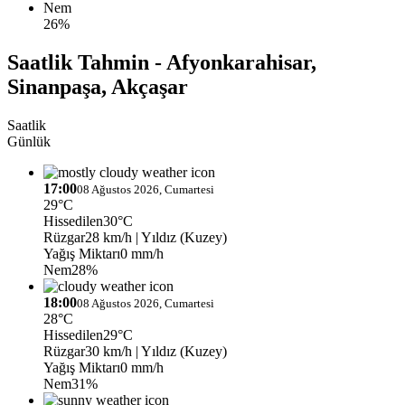
Nem
26%
Saatlik Tahmin - Afyonkarahisar,
Sinanpaşa, Akçaşar
Saatlik
Günlük
17:00
08 Ağustos 2026, Cumartesi
29°C
Hissedilen
30°C
Rüzgar
28 km/h
| Yıldız (Kuzey)
Yağış Miktarı
0 mm/h
Nem
28%
18:00
08 Ağustos 2026, Cumartesi
28°C
Hissedilen
29°C
Rüzgar
30 km/h
| Yıldız (Kuzey)
Yağış Miktarı
0 mm/h
Nem
31%