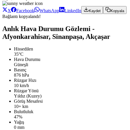
X
Facebook
WhatsApp
LinkedIn
Kaydet
Kopyala
Bağlantı kopyalandı!
Anlık Hava Durumu Gözlemi -
Afyonkarahisar, Sinanpaşa, Akçaşar
Hissedilen
35°C
Hava Durumu
Güneşli
Basınç
876 hPa
Rüzgar Hızı
10 km/h
Rüzgar Yönü
Yıldız (Kuzey)
Görüş Mesafesi
10+ km
Bulutluluk
47%
Yağış
0 mm