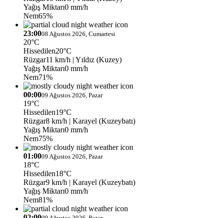
Yağış Miktarı
0 mm/h
Nem
65%
23:00
08 Ağustos 2026, Cumartesi
20°C
Hissedilen
20°C
Rüzgar
11 km/h
| Yıldız (Kuzey)
Yağış Miktarı
0 mm/h
Nem
71%
00:00
09 Ağustos 2026, Pazar
19°C
Hissedilen
19°C
Rüzgar
8 km/h
| Karayel (Kuzeybatı)
Yağış Miktarı
0 mm/h
Nem
75%
01:00
09 Ağustos 2026, Pazar
18°C
Hissedilen
18°C
Rüzgar
9 km/h
| Karayel (Kuzeybatı)
Yağış Miktarı
0 mm/h
Nem
81%
02:00
09 Ağustos 2026, Pazar