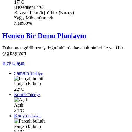
17°C
Hissedilen
17°C
Rüzgar
10 km/h
| Yıldız (Kuzey)
Yağış Miktarı
0 mm/h
Nem
60%
Hemen Bir Demo Planlayın
Daha önce görülmemiş doğruluklarda hava tahminleri ile yeni bir
çağ başlıyor!
Bize Ulaşın
Samsun
Türkiye
Parçalı bulutlu
22°C
Edirne
Türkiye
Açık
24°C
Konya
Türkiye
Parçalı bulutlu
22°C