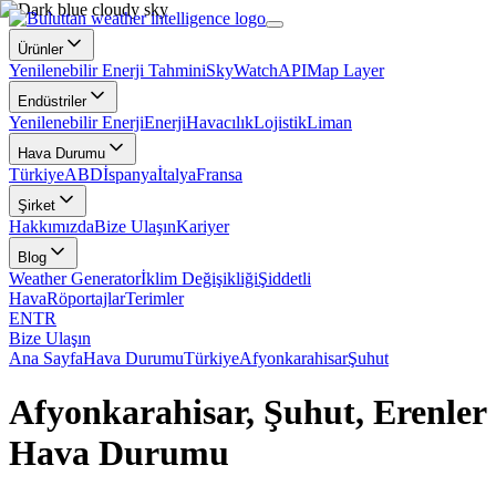
Ürünler
Yenilenebilir Enerji Tahmini
SkyWatch
API
Map Layer
Endüstriler
Yenilenebilir Enerji
Enerji
Havacılık
Lojistik
Liman
Hava Durumu
Türkiye
ABD
İspanya
İtalya
Fransa
Şirket
Hakkımızda
Bize Ulaşın
Kariyer
Blog
Weather Generator
İklim Değişikliği
Şiddetli
Hava
Röportajlar
Terimler
EN
TR
Bize Ulaşın
Ana Sayfa
Hava Durumu
Türkiye
Afyonkarahisar
Şuhut
Afyonkarahisar, Şuhut, Erenler
Hava Durumu