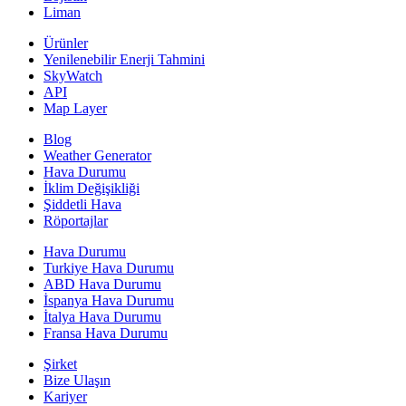
Liman
Ürünler
Yenilenebilir Enerji Tahmini
SkyWatch
API
Map Layer
Blog
Weather Generator
Hava Durumu
İklim Değişikliği
Şiddetli Hava
Röportajlar
Hava Durumu
Turkiye Hava Durumu
ABD Hava Durumu
İspanya Hava Durumu
İtalya Hava Durumu
Fransa Hava Durumu
Şirket
Bize Ulaşın
Kariyer