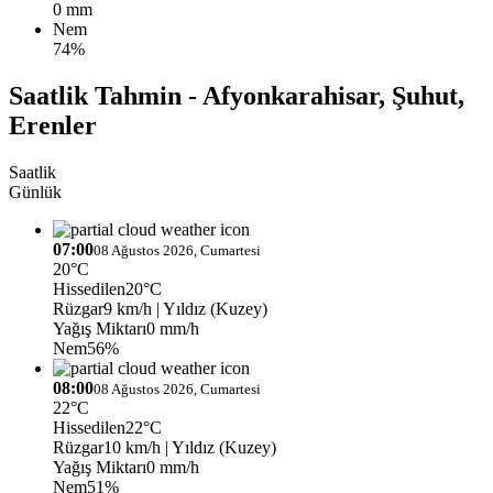
0 mm
Nem
74%
Saatlik Tahmin - Afyonkarahisar, Şuhut,
Erenler
Saatlik
Günlük
07:00
08 Ağustos 2026, Cumartesi
20°C
Hissedilen
20°C
Rüzgar
9 km/h
| Yıldız (Kuzey)
Yağış Miktarı
0 mm/h
Nem
56%
08:00
08 Ağustos 2026, Cumartesi
22°C
Hissedilen
22°C
Rüzgar
10 km/h
| Yıldız (Kuzey)
Yağış Miktarı
0 mm/h
Nem
51%