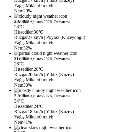
Rüzgar
17 km/h
| Yıldız (Kuzey)
Yağış Miktarı
0 mm/h
Nem
29%
20:00
08 Ağustos 2026, Cumartesi
28°C
Hissedilen
30°C
Rüzgar
27 km/h
| Poyraz (Kuzeydoğu)
Yağış Miktarı
0 mm/h
Nem
32%
21:00
08 Ağustos 2026, Cumartesi
26°C
Hissedilen
26°C
Rüzgar
20 km/h
| Yıldız (Kuzey)
Yağış Miktarı
0 mm/h
Nem
33%
22:00
08 Ağustos 2026, Cumartesi
24°C
Hissedilen
24°C
Rüzgar
18 km/h
| Yıldız (Kuzey)
Yağış Miktarı
0 mm/h
Nem
41%