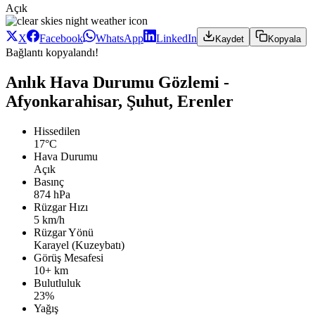
Açık
X
Facebook
WhatsApp
LinkedIn
Kaydet
Kopyala
Bağlantı kopyalandı!
Anlık Hava Durumu Gözlemi -
Afyonkarahisar, Şuhut, Erenler
Hissedilen
17°C
Hava Durumu
Açık
Basınç
874 hPa
Rüzgar Hızı
5 km/h
Rüzgar Yönü
Karayel (Kuzeybatı)
Görüş Mesafesi
10+ km
Bulutluluk
23%
Yağış