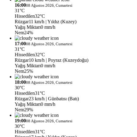
16:00
08 Ağustos 2026, Cumartesi
31°C
Hissedilen
32°C
Rüzgar
11 km/h
| Yıldız (Kuzey)
Yağış Miktarı
0 mm/h
Nem
24%
17:00
08 Ağustos 2026, Cumartesi
31°C
Hissedilen
32°C
Rüzgar
10 km/h
| Poyraz (Kuzeydoğu)
Yağış Miktarı
0 mm/h
Nem
25%
18:00
08 Ağustos 2026, Cumartesi
30°C
Hissedilen
31°C
Rüzgar
23 km/h
| Günbatısı (Batı)
Yağış Miktarı
0 mm/h
Nem
29%
19:00
08 Ağustos 2026, Cumartesi
30°C
Hissedilen
31°C