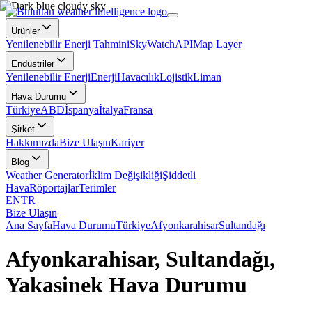
Ürünler
Yenilenebilir Enerji Tahmini
SkyWatch
API
Map Layer
Endüstriler
Yenilenebilir Enerji
Enerji
Havacılık
Lojistik
Liman
Hava Durumu
Türkiye
ABD
İspanya
İtalya
Fransa
Şirket
Hakkımızda
Bize Ulaşın
Kariyer
Blog
Weather Generator
İklim Değişikliği
Şiddetli
Hava
Röportajlar
Terimler
EN
TR
Bize Ulaşın
Ana Sayfa
Hava Durumu
Türkiye
Afyonkarahisar
Sultandağı
Afyonkarahisar, Sultandağı,
Yakasinek Hava Durumu