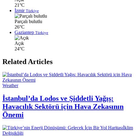
21°C
İzmir
Türkiye
Parçalı bulutlu
26°C
Gaziantep
Türkiye
Açık
24°C
Related Articles
Weather
İstanbul’da Lodos ve Şiddetli Yağış:
Havacılık Sektörü için Hava Zekasının
Önemi
İklim
Değişikliği