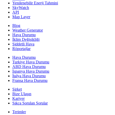
Yenilenebilir Enerji Tahmini
SkyWatch
API
Map Layer
Blog
Weather Generator
Hava Durumu
İklim Değişikliği
Şiddetli Hava
Röportajlar
Hava Durumu
Turkiye Hava Durumu
ABD Hava Durumu
İspanya Hava Durumu
İtalya Hava Durumu
Fransa Hava Durumu
Şirket
Bize Ulaşın
Kariyer
Sıkça Sorulan Sorular
Terimler