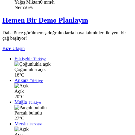
Yağış Miktarı
0 mm/h
Nem
56%
Hemen Bir Demo Planlayın
Daha önce görülmemiş doğruluklarda hava tahminleri ile yeni bir
çağ başlıyor!
Bize Ulaşın
Eskişehir
Türkiye
Çoğunlukla açık
16°C
Ankara
Türkiye
Açık
20°C
Muğla
Türkiye
Parçalı bulutlu
27°C
Mersin
Türkiye
Açık