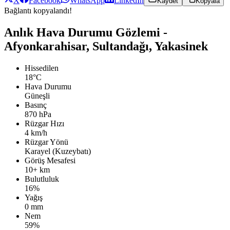
X
Facebook
WhatsApp
LinkedIn
Kaydet
Kopyala
Bağlantı kopyalandı!
Anlık Hava Durumu Gözlemi -
Afyonkarahisar, Sultandağı, Yakasinek
Hissedilen
18°C
Hava Durumu
Güneşli
Basınç
870 hPa
Rüzgar Hızı
4 km/h
Rüzgar Yönü
Karayel (Kuzeybatı)
Görüş Mesafesi
10+ km
Bulutluluk
16%
Yağış
0 mm
Nem
59%