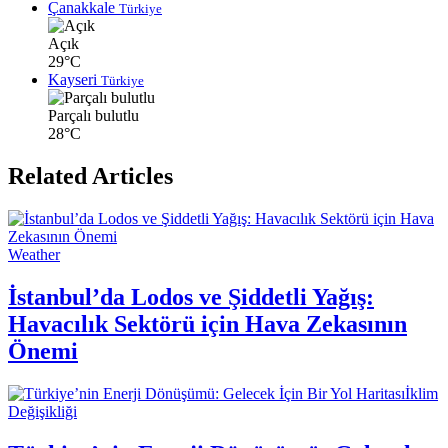
Çanakkale
Türkiye
Açık
29°C
Kayseri
Türkiye
Parçalı bulutlu
28°C
Related Articles
Weather
İstanbul’da Lodos ve Şiddetli Yağış:
Havacılık Sektörü için Hava Zekasının
Önemi
İklim
Değişikliği