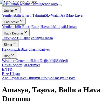
Ürünler
Yenilenebilir Enerji Tahmini
SkyWatch
API
Map Layer
Endüstriler
Yenilenebilir Enerji
Enerji
Havacılık
Lojistik
Liman
Hava Durumu
Türkiye
ABD
İspanya
İtalya
Fransa
Şirket
Hakkımızda
Bize Ulaşın
Kariyer
Blog
Weather Generator
İklim Değişikliği
Şiddetli
Hava
Röportajlar
Terimler
EN
TR
Bize Ulaşın
Ana Sayfa
Hava Durumu
Türkiye
Amasya
Taşova
Amasya, Taşova, Ballıca Hava
Durumu