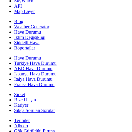
SkyWatch
API
Map Layer
Blog
Weather Generator
Hava Durumu
İklim Değişikliği
Şiddetli Hava
Röportajlar
Hava Durumu
Turkiye Hava Durumu
ABD Hava Durumu
İspanya Hava Durumu
İtalya Hava Durumu
Fransa Hava Durumu
Şirket
Bize Ulaşın
Kariyer
Sıkça Sorulan Sorular
Terimler
Albedo
Gök Gürültülü Fırtına