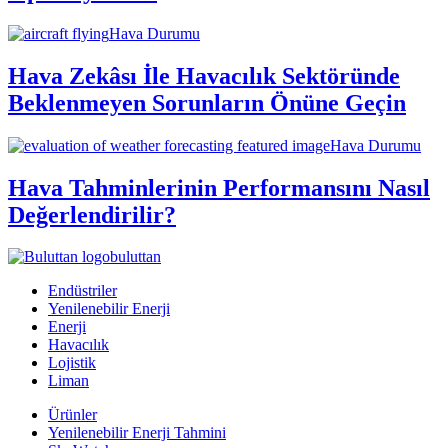
Hava Durumu
Hava Zekâsı İle Havacılık Sektöründe
Beklenmeyen Sorunların Önüne Geçin
Hava Durumu
Hava Tahminlerinin Performansını Nasıl
Değerlendirilir?
buluttan
Endüstriler
Yenilenebilir Enerji
Enerji
Havacılık
Lojistik
Liman
Ürünler
Yenilenebilir Enerji Tahmini