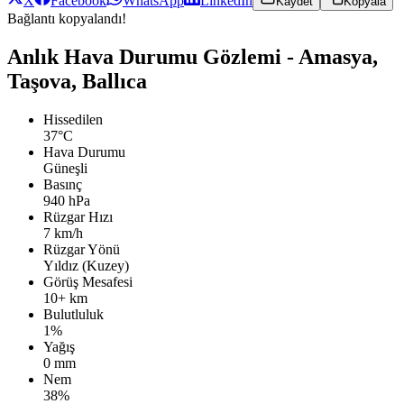
X
Facebook
WhatsApp
LinkedIn
Kaydet
Kopyala
Bağlantı kopyalandı!
Anlık Hava Durumu Gözlemi - Amasya,
Taşova, Ballıca
Hissedilen
37°C
Hava Durumu
Güneşli
Basınç
940 hPa
Rüzgar Hızı
7 km/h
Rüzgar Yönü
Yıldız (Kuzey)
Görüş Mesafesi
10+ km
Bulutluluk
1%
Yağış
0 mm
Nem
38%