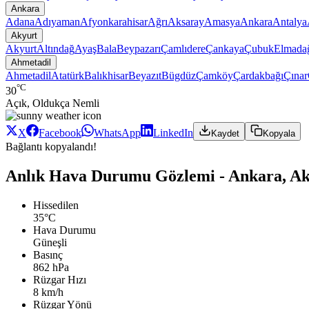
Ankara
Adana
Adıyaman
Afyonkarahisar
Ağrı
Aksaray
Amasya
Ankara
Antalya
Akyurt
Akyurt
Altındağ
Ayaş
Bala
Beypazarı
Çamlıdere
Çankaya
Çubuk
Elmada
Ahmetadil
Ahmetadil
Atatürk
Balıkhisar
Beyazıt
Bügdüz
Çamköy
Çardakbağı
Çınar
°C
30
Açık, Oldukça Nemli
X
Facebook
WhatsApp
LinkedIn
Kaydet
Kopyala
Bağlantı kopyalandı!
Anlık Hava Durumu Gözlemi - Ankara, Ak
Hissedilen
35°C
Hava Durumu
Güneşli
Basınç
862 hPa
Rüzgar Hızı
8 km/h
Rüzgar Yönü