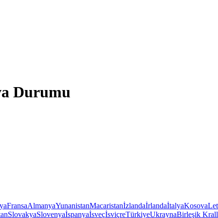
ava Durumu
iya
Fransa
Almanya
Yunanistan
Macaristan
İzlanda
İrlanda
İtalya
Kosova
Le
tan
Slovakya
Slovenya
İspanya
İsveç
İsviçre
Türkiye
Ukrayna
Birleşik Krall