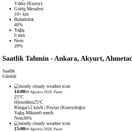
Yıldız (Kuzey)
Görüş Mesafesi
10+ km
Bulutluluk
40%
Yağış
0 mm
Nem
29%
Saatlik Tahmin - Ankara, Akyurt, Ahmetad
Saatlik
Günlük
14:00
09 Ağustos 2026, Pazar
25°C
Hissedilen
25°C
Rüzgar
12 km/h
| Poyraz (Kuzeydoğu)
Yağış Miktarı
0 mm/h
Nem
36%
15:00
09 Ağustos 2026, Pazar