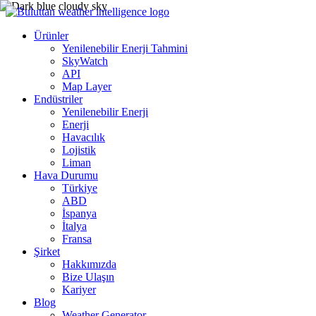
Ürünler
Yenilenebilir Enerji Tahmini
SkyWatch
API
Map Layer
Endüstriler
Yenilenebilir Enerji
Enerji
Havacılık
Lojistik
Liman
Hava Durumu
Türkiye
ABD
İspanya
İtalya
Fransa
Şirket
Hakkımızda
Bize Ulaşın
Kariyer
Blog
Weather Generator