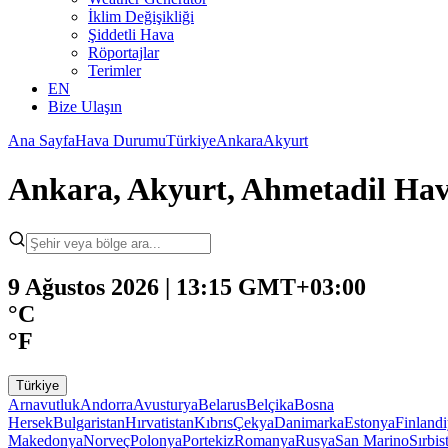
İklim Değişikliği
Şiddetli Hava
Röportajlar
Terimler
EN
Bize Ulaşın
Ana Sayfa
Hava Durumu
Türkiye
Ankara
Akyurt
Ankara, Akyurt, Ahmetadil H
9 Ağustos 2026 | 13:15 GMT+03:00
°C
°F
Türkiye
Arnavutluk
Andorra
Avusturya
Belarus
Belçika
Bosna
Hersek
Bulgaristan
Hırvatistan
Kıbrıs
Çekya
Danimarka
Estonya
Finland
Makedonya
Norveç
Polonya
Portekiz
Romanya
Rusya
San Marino
Sırbis