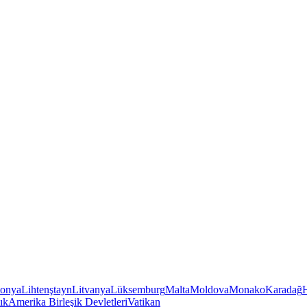
tonya
Lihtenştayn
Litvanya
Lüksemburg
Malta
Moldova
Monako
Karadağ
ık
Amerika Birleşik Devletleri
Vatikan