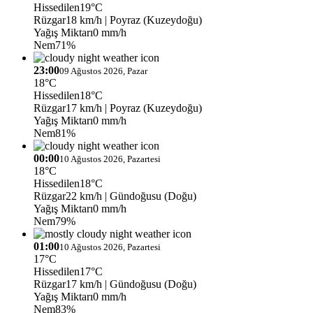
Hissedilen
19°C
Rüzgar
18 km/h
| Poyraz (Kuzeydoğu)
Yağış Miktarı
0 mm/h
Nem
71%
23:00
09 Ağustos 2026, Pazar
18°C
Hissedilen
18°C
Rüzgar
17 km/h
| Poyraz (Kuzeydoğu)
Yağış Miktarı
0 mm/h
Nem
81%
00:00
10 Ağustos 2026, Pazartesi
18°C
Hissedilen
18°C
Rüzgar
22 km/h
| Gündoğusu (Doğu)
Yağış Miktarı
0 mm/h
Nem
79%
01:00
10 Ağustos 2026, Pazartesi
17°C
Hissedilen
17°C
Rüzgar
17 km/h
| Gündoğusu (Doğu)
Yağış Miktarı
0 mm/h
Nem
83%