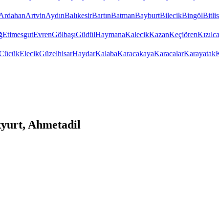
Ardahan
Artvin
Aydın
Balıkesir
Bartın
Batman
Bayburt
Bilecik
Bingöl
Bitlis
ğ
Etimesgut
Evren
Gölbaşı
Güdül
Haymana
Kalecik
Kazan
Keçiören
Kızıl
Cücük
Elecik
Güzelhisar
Haydar
Kalaba
Karacakaya
Karacalar
Karayatak
K
yurt, Ahmetadil