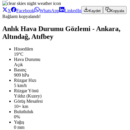
X
Facebook
WhatsApp
LinkedIn
Kaydet
Kopyala
Bağlantı kopyalandı!
Anlık Hava Durumu Gözlemi - Ankara,
Altındağ, Atıfbey
Hissedilen
19°C
Hava Durumu
Açık
Basınç
909 hPa
Rüzgar Hızı
5 km/h
Rüzgar Yönü
Yıldız (Kuzey)
Görüş Mesafesi
10+ km
Bulutluluk
0%
Yağış
0 mm