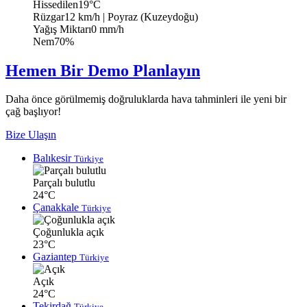
Hissedilen
19°C
Rüzgar
12 km/h
| Poyraz (Kuzeydoğu)
Yağış Miktarı
0 mm/h
Nem
70%
Hemen Bir Demo Planlayın
Daha önce görülmemiş doğruluklarda hava tahminleri ile yeni bir
çağ başlıyor!
Bize Ulaşın
Balıkesir
Türkiye
Parçalı bulutlu
24°C
Çanakkale
Türkiye
Çoğunlukla açık
23°C
Gaziantep
Türkiye
Açık
24°C
Tekirdağ
Türkiye