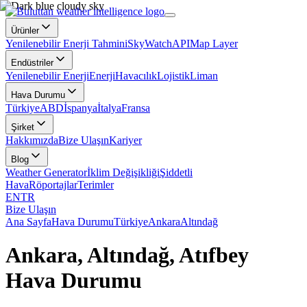
Ürünler
Yenilenebilir Enerji Tahmini
SkyWatch
API
Map Layer
Endüstriler
Yenilenebilir Enerji
Enerji
Havacılık
Lojistik
Liman
Hava Durumu
Türkiye
ABD
İspanya
İtalya
Fransa
Şirket
Hakkımızda
Bize Ulaşın
Kariyer
Blog
Weather Generator
İklim Değişikliği
Şiddetli
Hava
Röportajlar
Terimler
EN
TR
Bize Ulaşın
Ana Sayfa
Hava Durumu
Türkiye
Ankara
Altındağ
Ankara, Altındağ, Atıfbey
Hava Durumu