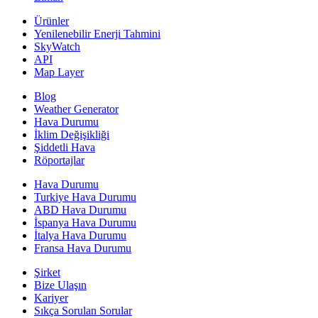
Ürünler
Yenilenebilir Enerji Tahmini
SkyWatch
API
Map Layer
Blog
Weather Generator
Hava Durumu
İklim Değişikliği
Şiddetli Hava
Röportajlar
Hava Durumu
Turkiye Hava Durumu
ABD Hava Durumu
İspanya Hava Durumu
İtalya Hava Durumu
Fransa Hava Durumu
Şirket
Bize Ulaşın
Kariyer
Sıkça Sorulan Sorular