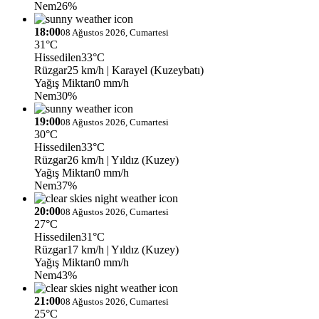
Nem
26%
18:00
08 Ağustos 2026, Cumartesi
31°C
Hissedilen
33°C
Rüzgar
25 km/h
| Karayel (Kuzeybatı)
Yağış Miktarı
0 mm/h
Nem
30%
19:00
08 Ağustos 2026, Cumartesi
30°C
Hissedilen
33°C
Rüzgar
26 km/h
| Yıldız (Kuzey)
Yağış Miktarı
0 mm/h
Nem
37%
20:00
08 Ağustos 2026, Cumartesi
27°C
Hissedilen
31°C
Rüzgar
17 km/h
| Yıldız (Kuzey)
Yağış Miktarı
0 mm/h
Nem
43%
21:00
08 Ağustos 2026, Cumartesi
25°C