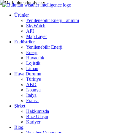
Ürünler
Yenilenebilir Enerji Tahmini
SkyWatch
API
Map Layer
Endüstriler
Yenilenebilir Enerji
Enerji
Havacılık
Lojistik
Liman
Hava Durumu
Türkiye
ABD
İspanya
İtalya
Fransa
Şirket
Hakkımızda
Bize Ulaşın
Kariyer
Blog
Weather Generator