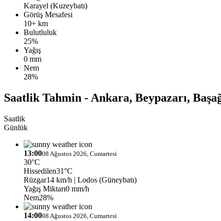
Karayel (Kuzeybatı)
Görüş Mesafesi
10+ km
Bulutluluk
25%
Yağış
0 mm
Nem
28%
Saatlik Tahmin - Ankara, Beypazarı, Başa
Saatlik
Günlük
13:00
08 Ağustos 2026, Cumartesi
30°C
Hissedilen
31°C
Rüzgar
14 km/h
| Lodos (Güneybatı)
Yağış Miktarı
0 mm/h
Nem
28%
14:00
08 Ağustos 2026, Cumartesi