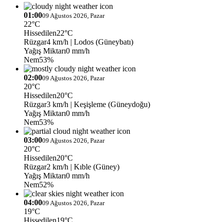
01:00
09 Ağustos 2026, Pazar
22°C
Hissedilen
22°C
Rüzgar
4 km/h
| Lodos (Güneybatı)
Yağış Miktarı
0 mm/h
Nem
53%
02:00
09 Ağustos 2026, Pazar
20°C
Hissedilen
20°C
Rüzgar
3 km/h
| Keşişleme (Güneydoğu)
Yağış Miktarı
0 mm/h
Nem
53%
03:00
09 Ağustos 2026, Pazar
20°C
Hissedilen
20°C
Rüzgar
2 km/h
| Kıble (Güney)
Yağış Miktarı
0 mm/h
Nem
52%
04:00
09 Ağustos 2026, Pazar
19°C
Hissedilen
19°C