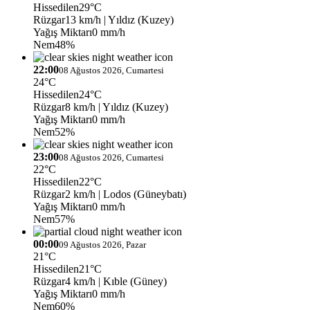
Hissedilen
29°C
Rüzgar
13 km/h
| Yıldız (Kuzey)
Yağış Miktarı
0 mm/h
Nem
48%
22:00
08 Ağustos 2026, Cumartesi
24°C
Hissedilen
24°C
Rüzgar
8 km/h
| Yıldız (Kuzey)
Yağış Miktarı
0 mm/h
Nem
52%
23:00
08 Ağustos 2026, Cumartesi
22°C
Hissedilen
22°C
Rüzgar
2 km/h
| Lodos (Güneybatı)
Yağış Miktarı
0 mm/h
Nem
57%
00:00
09 Ağustos 2026, Pazar
21°C
Hissedilen
21°C
Rüzgar
4 km/h
| Kıble (Güney)
Yağış Miktarı
0 mm/h
Nem
60%