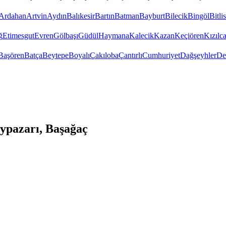
Ardahan
Artvin
Aydın
Balıkesir
Bartın
Batman
Bayburt
Bilecik
Bingöl
Bitlis
ğ
Etimesgut
Evren
Gölbaşı
Güdül
Haymana
Kalecik
Kazan
Keçiören
Kızıl
Başören
Batça
Beytepe
Boyalı
Çakıloba
Çantırlı
Cumhuriyet
Dağşeyhler
De
ypazarı, Başağaç