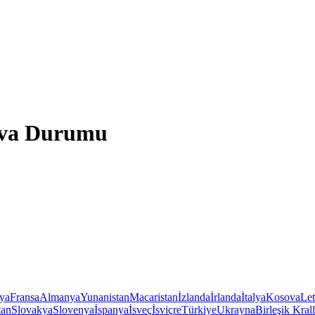
ava Durumu
iya
Fransa
Almanya
Yunanistan
Macaristan
İzlanda
İrlanda
İtalya
Kosova
Le
tan
Slovakya
Slovenya
İspanya
İsveç
İsviçre
Türkiye
Ukrayna
Birleşik Krall