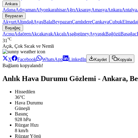
Ankara
Adana
Adıyaman
Afyonkarahisar
Ağrı
Aksaray
Amasya
Ankara
Antalya
Beypazarı
Akyurt
Altındağ
Ayaş
Bala
Beypazarı
Çamlıdere
Çankaya
Çubuk
Elmada
Başağaç
Acısu
Adaören
Akçakavak
Akçalı
Aşağıgüney
Ayvaşık
Bağözü
Başağaç
°C
31
Açık, Çok Sıcak ve Nemli
X
Facebook
WhatsApp
LinkedIn
Kaydet
Kopyala
Bağlantı kopyalandı!
Anlık Hava Durumu Gözlemi - Ankara, Be
Hissedilen
36°C
Hava Durumu
Güneşli
Basınç
928 hPa
Rüzgar Hızı
8 km/h
Rüzgar Yönü