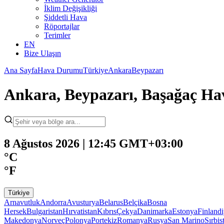
İklim Değişikliği
Şiddetli Hava
Röportajlar
Terimler
EN
Bize Ulaşın
Ana Sayfa
Hava Durumu
Türkiye
Ankara
Beypazarı
Ankara, Beypazarı, Başağaç H
8 Ağustos 2026 | 12:45 GMT+03:00
°C
°F
Türkiye
Arnavutluk
Andorra
Avusturya
Belarus
Belçika
Bosna
Hersek
Bulgaristan
Hırvatistan
Kıbrıs
Çekya
Danimarka
Estonya
Finland
Makedonya
Norveç
Polonya
Portekiz
Romanya
Rusya
San Marino
Sırbis