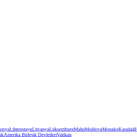
tonya
Lihtenştayn
Litvanya
Lüksemburg
Malta
Moldova
Monako
Karadağ
ık
Amerika Birleşik Devletleri
Vatikan