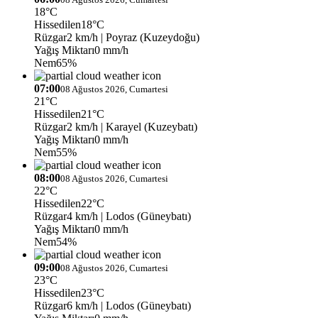
18°C
Hissedilen
18°C
Rüzgar
2 km/h
| Poyraz (Kuzeydoğu)
Yağış Miktarı
0 mm/h
Nem
65%
07:00
08 Ağustos 2026, Cumartesi
21°C
Hissedilen
21°C
Rüzgar
2 km/h
| Karayel (Kuzeybatı)
Yağış Miktarı
0 mm/h
Nem
55%
08:00
08 Ağustos 2026, Cumartesi
22°C
Hissedilen
22°C
Rüzgar
4 km/h
| Lodos (Güneybatı)
Yağış Miktarı
0 mm/h
Nem
54%
09:00
08 Ağustos 2026, Cumartesi
23°C
Hissedilen
23°C
Rüzgar
6 km/h
| Lodos (Güneybatı)