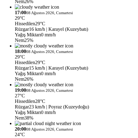
Nem
26%
17:00
08 Ağustos 2026, Cumartesi
29°C
Hissedilen
29°C
Rüzgar
16 km/h
| Karayel (Kuzeybatı)
Yağış Miktarı
0 mm/h
Nem
25%
18:00
08 Ağustos 2026, Cumartesi
29°C
Hissedilen
29°C
Rüzgar
15 km/h
| Karayel (Kuzeybatı)
Yağış Miktarı
0 mm/h
Nem
26%
19:00
08 Ağustos 2026, Cumartesi
27°C
Hissedilen
28°C
Rüzgar
23 km/h
| Poyraz (Kuzeydoğu)
Yağış Miktarı
0 mm/h
Nem
38%
20:00
08 Ağustos 2026, Cumartesi
24°C