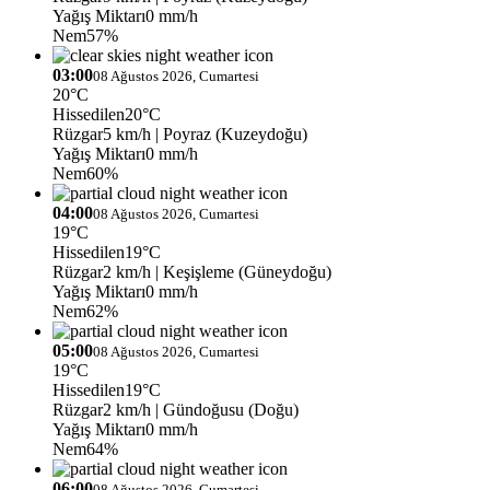
Yağış Miktarı
0 mm/h
Nem
57%
03:00
08 Ağustos 2026, Cumartesi
20°C
Hissedilen
20°C
Rüzgar
5 km/h
| Poyraz (Kuzeydoğu)
Yağış Miktarı
0 mm/h
Nem
60%
04:00
08 Ağustos 2026, Cumartesi
19°C
Hissedilen
19°C
Rüzgar
2 km/h
| Keşişleme (Güneydoğu)
Yağış Miktarı
0 mm/h
Nem
62%
05:00
08 Ağustos 2026, Cumartesi
19°C
Hissedilen
19°C
Rüzgar
2 km/h
| Gündoğusu (Doğu)
Yağış Miktarı
0 mm/h
Nem
64%
06:00
08 Ağustos 2026, Cumartesi