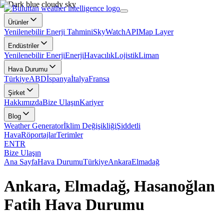
Ürünler
Yenilenebilir Enerji Tahmini
SkyWatch
API
Map Layer
Endüstriler
Yenilenebilir Enerji
Enerji
Havacılık
Lojistik
Liman
Hava Durumu
Türkiye
ABD
İspanya
İtalya
Fransa
Şirket
Hakkımızda
Bize Ulaşın
Kariyer
Blog
Weather Generator
İklim Değişikliği
Şiddetli
Hava
Röportajlar
Terimler
EN
TR
Bize Ulaşın
Ana Sayfa
Hava Durumu
Türkiye
Ankara
Elmadağ
Ankara, Elmadağ, Hasanoğlan
Fatih Hava Durumu