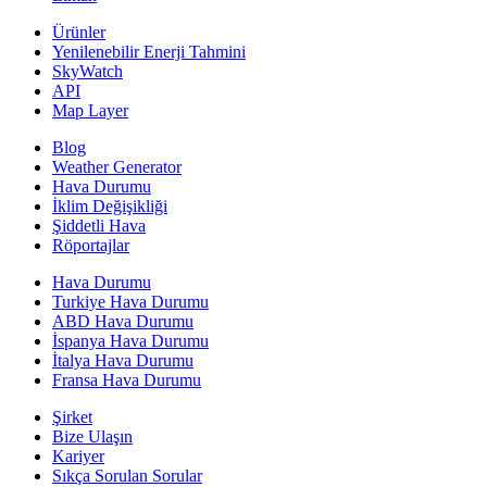
Ürünler
Yenilenebilir Enerji Tahmini
SkyWatch
API
Map Layer
Blog
Weather Generator
Hava Durumu
İklim Değişikliği
Şiddetli Hava
Röportajlar
Hava Durumu
Turkiye Hava Durumu
ABD Hava Durumu
İspanya Hava Durumu
İtalya Hava Durumu
Fransa Hava Durumu
Şirket
Bize Ulaşın
Kariyer
Sıkça Sorulan Sorular