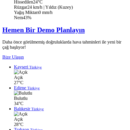
Hissedilen
24°C
Rüzgar
24 km/h
| Yıldız (Kuzey)
Yağış Miktarı
0 mm/h
Nem
43%
Hemen Bir Demo Planlayın
Daha önce görülmemiş doğruluklarda hava tahminleri ile yeni bir
çağ başlıyor!
Bize Ulaşın
Kayseri
Türkiye
Açık
27°C
Edirne
Türkiye
Bulutlu
34°C
Balıkesir
Türkiye
Açık
28°C
Trabzon
Türkiye