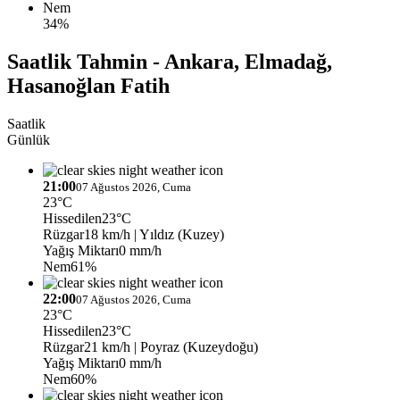
Nem
34%
Saatlik Tahmin - Ankara, Elmadağ,
Hasanoğlan Fatih
Saatlik
Günlük
21:00
07 Ağustos 2026, Cuma
23°C
Hissedilen
23°C
Rüzgar
18 km/h
| Yıldız (Kuzey)
Yağış Miktarı
0 mm/h
Nem
61%
22:00
07 Ağustos 2026, Cuma
23°C
Hissedilen
23°C
Rüzgar
21 km/h
| Poyraz (Kuzeydoğu)
Yağış Miktarı
0 mm/h
Nem
60%