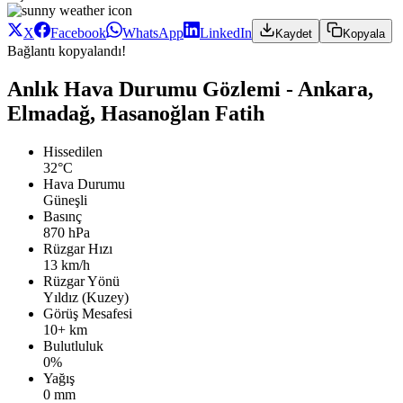
X
Facebook
WhatsApp
LinkedIn
Kaydet
Kopyala
Bağlantı kopyalandı!
Anlık Hava Durumu Gözlemi - Ankara,
Elmadağ, Hasanoğlan Fatih
Hissedilen
32°C
Hava Durumu
Güneşli
Basınç
870 hPa
Rüzgar Hızı
13 km/h
Rüzgar Yönü
Yıldız (Kuzey)
Görüş Mesafesi
10+ km
Bulutluluk
0%
Yağış
0 mm