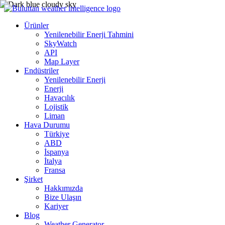
Ürünler
Yenilenebilir Enerji Tahmini
SkyWatch
API
Map Layer
Endüstriler
Yenilenebilir Enerji
Enerji
Havacılık
Lojistik
Liman
Hava Durumu
Türkiye
ABD
İspanya
İtalya
Fransa
Şirket
Hakkımızda
Bize Ulaşın
Kariyer
Blog
Weather Generator