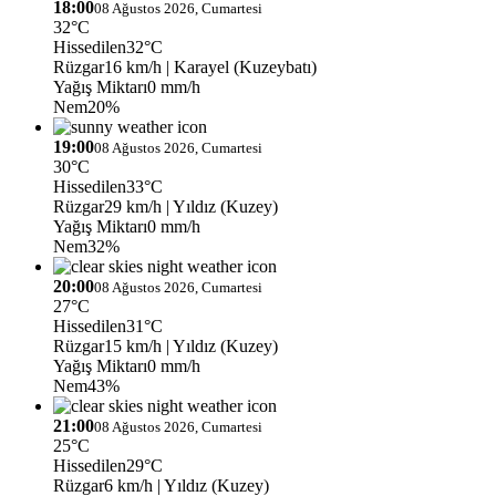
18:00
08 Ağustos 2026, Cumartesi
32°C
Hissedilen
32°C
Rüzgar
16 km/h
| Karayel (Kuzeybatı)
Yağış Miktarı
0 mm/h
Nem
20%
19:00
08 Ağustos 2026, Cumartesi
30°C
Hissedilen
33°C
Rüzgar
29 km/h
| Yıldız (Kuzey)
Yağış Miktarı
0 mm/h
Nem
32%
20:00
08 Ağustos 2026, Cumartesi
27°C
Hissedilen
31°C
Rüzgar
15 km/h
| Yıldız (Kuzey)
Yağış Miktarı
0 mm/h
Nem
43%
21:00
08 Ağustos 2026, Cumartesi
25°C
Hissedilen
29°C
Rüzgar
6 km/h
| Yıldız (Kuzey)