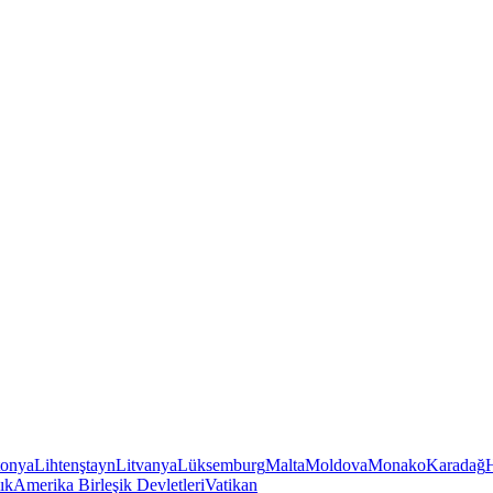
tonya
Lihtenştayn
Litvanya
Lüksemburg
Malta
Moldova
Monako
Karadağ
ık
Amerika Birleşik Devletleri
Vatikan