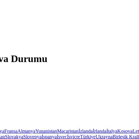
Hava Durumu
iya
Fransa
Almanya
Yunanistan
Macaristan
İzlanda
İrlanda
İtalya
Kosova
Le
tan
Slovakya
Slovenya
İspanya
İsveç
İsviçre
Türkiye
Ukrayna
Birleşik Krall