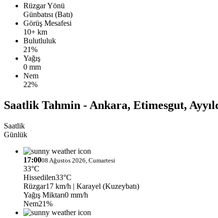
Rüzgar Yönü
Günbatısı (Batı)
Görüş Mesafesi
10+ km
Bulutluluk
21%
Yağış
0 mm
Nem
22%
Saatlik Tahmin - Ankara, Etimesgut, Ayyıl
Saatlik
Günlük
17:00
08 Ağustos 2026, Cumartesi
33°C
Hissedilen
33°C
Rüzgar
17 km/h
| Karayel (Kuzeybatı)
Yağış Miktarı
0 mm/h
Nem
21%