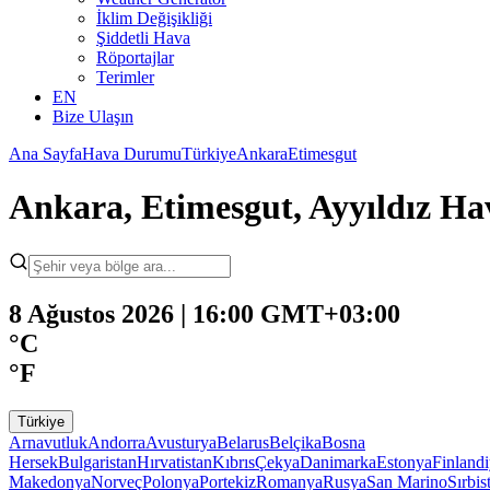
İklim Değişikliği
Şiddetli Hava
Röportajlar
Terimler
EN
Bize Ulaşın
Ana Sayfa
Hava Durumu
Türkiye
Ankara
Etimesgut
Ankara, Etimesgut, Ayyıldız 
8 Ağustos 2026 | 16:00 GMT+03:00
°C
°F
Türkiye
Arnavutluk
Andorra
Avusturya
Belarus
Belçika
Bosna
Hersek
Bulgaristan
Hırvatistan
Kıbrıs
Çekya
Danimarka
Estonya
Finland
Makedonya
Norveç
Polonya
Portekiz
Romanya
Rusya
San Marino
Sırbis