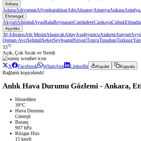
Ankara
Adana
Adıyaman
Afyonkarahisar
Ağrı
Aksaray
Amasya
Ankara
Antalya
Etimesgut
Akyurt
Altındağ
Ayaş
Bala
Beypazarı
Çamlıdere
Çankaya
Çubuk
Elmada
Ayyıldız
30 Ağustos
Ahi Mesut
Alsancak
Altay
Aşağıyurtçu
Atakent
Atayurt
Ayyı
Osman Avcı
Şehitali
Şeker
Şeyhşamil
Süvari
Topçu
Tunahan
Turkuaz
Yap
°C
33
Açık, Çok Sıcak ve Nemli
X
Facebook
WhatsApp
LinkedIn
Kaydet
Kopyala
Bağlantı kopyalandı!
Anlık Hava Durumu Gözlemi - Ankara, Eti
Hissedilen
39°C
Hava Durumu
Güneşli
Basınç
907 hPa
Rüzgar Hızı
15 km/h