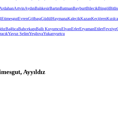
Ardahan
Artvin
Aydın
Balıkesir
Bartın
Batman
Bayburt
Bilecik
Bingöl
Bitlis
ğ
Etimesgut
Evren
Gölbaşı
Güdül
Haymana
Kalecik
Kazan
Keçiören
Kızıl
ldız
Bağlıca
Bahçekapı
Ballı Kuyumcu
Elvan
Erler
Eryaman
Etiler
Fevziye
racık
Yavuz Selim
Yeşilova
Yukarıyurtçu
mesgut, Ayyıldız