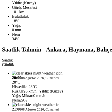
Yıldız (Kuzey)
Görüş Mesafesi
10+ km
Bulutluluk
18%
Yağış
0 mm
Nem
34%
Saatlik Tahmin - Ankara, Haymana, Bahçe
Saatlik
Günlük
20:00
08 Ağustos 2026, Cumartesi
28°C
Hissedilen
28°C
Rüzgar
26 km/h
| Yıldız (Kuzey)
Yağış Miktarı
0 mm/h
Nem
29%
21:00
08 Ağustos 2026, Cumartesi