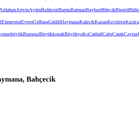
Ardahan
Artvin
Aydın
Balıkesir
Bartın
Batman
Bayburt
Bilecik
Bingöl
Bitlis
ğ
Etimesgut
Evren
Gölbaşı
Güdül
Haymana
Kalecik
Kazan
Keçiören
Kızıl
ostanhüyük
Bumsuz
Büyükkonak
Büyükyağcı
Çaldağ
Çalış
Çatak
Çayraz
aymana, Bahçecik