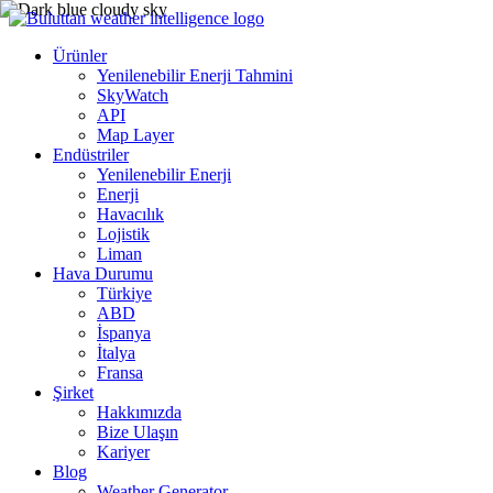
Ürünler
Yenilenebilir Enerji Tahmini
SkyWatch
API
Map Layer
Endüstriler
Yenilenebilir Enerji
Enerji
Havacılık
Lojistik
Liman
Hava Durumu
Türkiye
ABD
İspanya
İtalya
Fransa
Şirket
Hakkımızda
Bize Ulaşın
Kariyer
Blog
Weather Generator