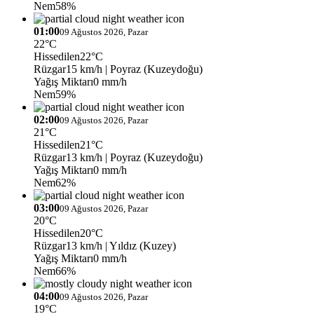
Nem
58%
01:00
09 Ağustos 2026, Pazar
22°C
Hissedilen
22°C
Rüzgar
15 km/h
| Poyraz (Kuzeydoğu)
Yağış Miktarı
0 mm/h
Nem
59%
02:00
09 Ağustos 2026, Pazar
21°C
Hissedilen
21°C
Rüzgar
13 km/h
| Poyraz (Kuzeydoğu)
Yağış Miktarı
0 mm/h
Nem
62%
03:00
09 Ağustos 2026, Pazar
20°C
Hissedilen
20°C
Rüzgar
13 km/h
| Yıldız (Kuzey)
Yağış Miktarı
0 mm/h
Nem
66%
04:00
09 Ağustos 2026, Pazar
19°C