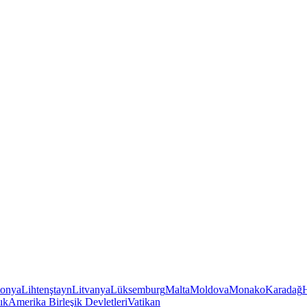
tonya
Lihtenştayn
Litvanya
Lüksemburg
Malta
Moldova
Monako
Karadağ
ık
Amerika Birleşik Devletleri
Vatikan