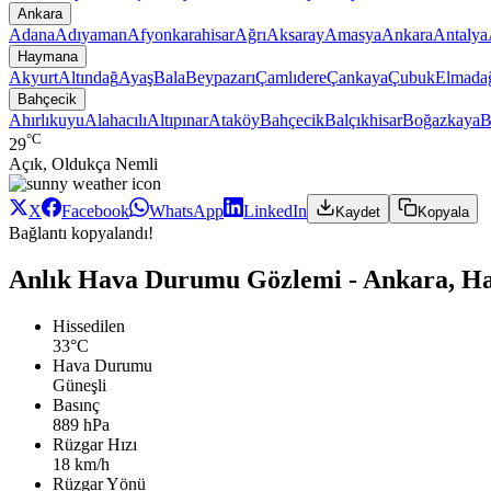
Ankara
Adana
Adıyaman
Afyonkarahisar
Ağrı
Aksaray
Amasya
Ankara
Antalya
Haymana
Akyurt
Altındağ
Ayaş
Bala
Beypazarı
Çamlıdere
Çankaya
Çubuk
Elmada
Bahçecik
Ahırlıkuyu
Alahacılı
Altıpınar
Ataköy
Bahçecik
Balçıkhisar
Boğazkaya
B
°C
29
Açık, Oldukça Nemli
X
Facebook
WhatsApp
LinkedIn
Kaydet
Kopyala
Bağlantı kopyalandı!
Anlık Hava Durumu Gözlemi - Ankara, H
Hissedilen
33°C
Hava Durumu
Güneşli
Basınç
889 hPa
Rüzgar Hızı
18 km/h
Rüzgar Yönü