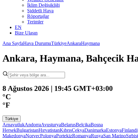
İklim Değişikliği
Şiddetli Hava
Röportajlar
Terimler
EN
Bize Ulaşın
Ana Sayfa
Hava Durumu
Türkiye
Ankara
Haymana
Ankara, Haymana, Bahçecik H
8 Ağustos 2026 | 19:45 GMT+03:00
°C
°F
Türkiye
Arnavutluk
Andorra
Avusturya
Belarus
Belçika
Bosna
Hersek
Bulgaristan
Hırvatistan
Kıbrıs
Çekya
Danimarka
Estonya
Finland
Makedonya
Norveç
Polonya
Portekiz
Romanya
Rusya
San Marino
Sırbis