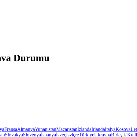
ava Durumu
iya
Fransa
Almanya
Yunanistan
Macaristan
İzlanda
İrlanda
İtalya
Kosova
Le
tan
Slovakya
Slovenya
İspanya
İsveç
İsviçre
Türkiye
Ukrayna
Birleşik Krall