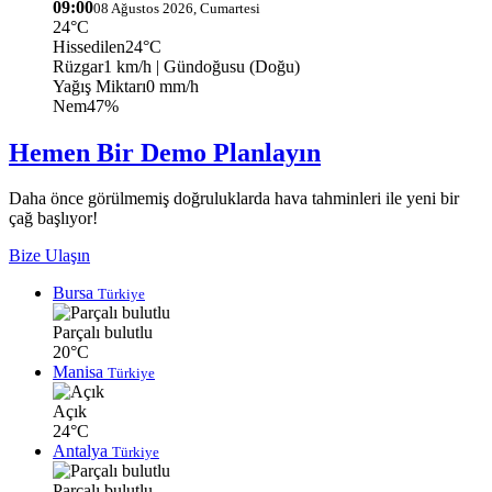
09:00
08 Ağustos 2026, Cumartesi
24°C
Hissedilen
24°C
Rüzgar
1 km/h
| Gündoğusu (Doğu)
Yağış Miktarı
0 mm/h
Nem
47%
Hemen Bir Demo Planlayın
Daha önce görülmemiş doğruluklarda hava tahminleri ile yeni bir
çağ başlıyor!
Bize Ulaşın
Bursa
Türkiye
Parçalı bulutlu
20°C
Manisa
Türkiye
Açık
24°C
Antalya
Türkiye
Parçalı bulutlu