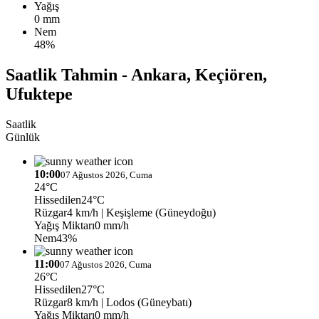
Yağış
0 mm
Nem
48%
Saatlik Tahmin - Ankara, Keçiören,
Ufuktepe
Saatlik
Günlük
10:00
07 Ağustos 2026, Cuma
24°C
Hissedilen
24°C
Rüzgar
4 km/h
| Keşişleme (Güneydoğu)
Yağış Miktarı
0 mm/h
Nem
43%
11:00
07 Ağustos 2026, Cuma
26°C
Hissedilen
27°C
Rüzgar
8 km/h
| Lodos (Güneybatı)
Yağış Miktarı
0 mm/h