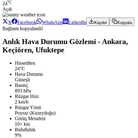
°C
24
Açık
X
Facebook
WhatsApp
LinkedIn
Kaydet
Kopyala
Bağlantı kopyalandı!
Anlık Hava Durumu Gözlemi - Ankara,
Keçiören, Ufuktepe
Hissedilen
24°C
Hava Durumu
Güneşli
Basınç
893 hPa
Rüzgar Hızı
2 km/h
Rüzgar Yönü
Poyraz (Kuzeydoğu)
Görüş Mesafesi
10+ km
Bulutluluk
9%