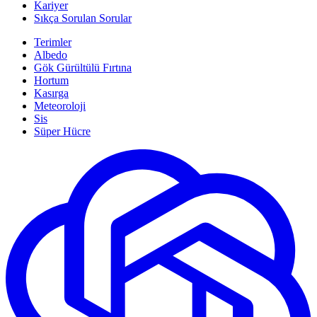
Kariyer
Sıkça Sorulan Sorular
Terimler
Albedo
Gök Gürültülü Fırtına
Hortum
Kasırga
Meteoroloji
Sis
Süper Hücre