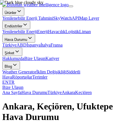
Ürünler
Yenilenebilir Enerji Tahmini
SkyWatch
API
Map Layer
Endüstriler
Yenilenebilir Enerji
Enerji
Havacılık
Lojistik
Liman
Hava Durumu
Türkiye
ABD
İspanya
İtalya
Fransa
Şirket
Hakkımızda
Bize Ulaşın
Kariyer
Blog
Weather Generator
İklim Değişikliği
Şiddetli
Hava
Röportajlar
Terimler
EN
TR
Bize Ulaşın
Ana Sayfa
Hava Durumu
Türkiye
Ankara
Keçiören
Ankara, Keçiören, Ufuktepe
Hava Durumu