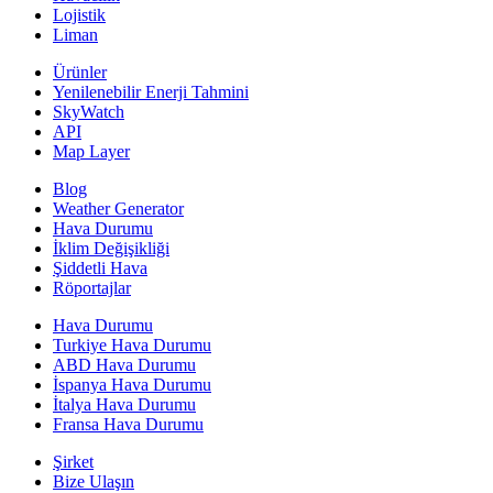
Lojistik
Liman
Ürünler
Yenilenebilir Enerji Tahmini
SkyWatch
API
Map Layer
Blog
Weather Generator
Hava Durumu
İklim Değişikliği
Şiddetli Hava
Röportajlar
Hava Durumu
Turkiye Hava Durumu
ABD Hava Durumu
İspanya Hava Durumu
İtalya Hava Durumu
Fransa Hava Durumu
Şirket
Bize Ulaşın