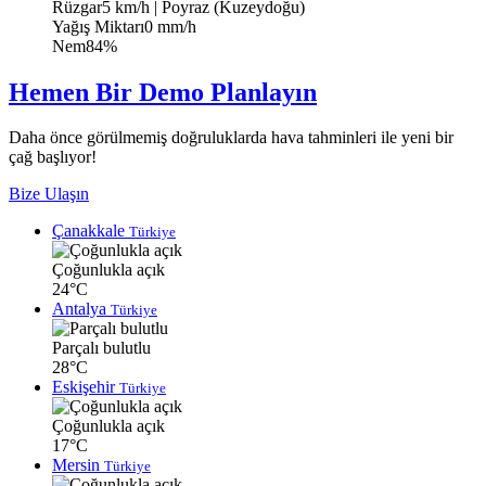
Rüzgar
5 km/h
| Poyraz (Kuzeydoğu)
Yağış Miktarı
0 mm/h
Nem
84%
Hemen Bir Demo Planlayın
Daha önce görülmemiş doğruluklarda hava tahminleri ile yeni bir
çağ başlıyor!
Bize Ulaşın
Çanakkale
Türkiye
Çoğunlukla açık
24°C
Antalya
Türkiye
Parçalı bulutlu
28°C
Eskişehir
Türkiye
Çoğunlukla açık
17°C
Mersin
Türkiye