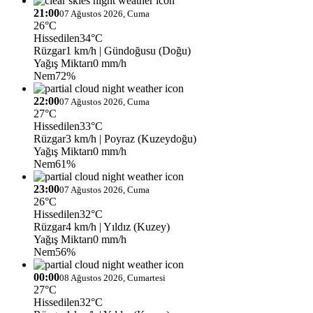
21:00
07 Ağustos 2026, Cuma
26°C
Hissedilen
34°C
Rüzgar
1 km/h
| Gündoğusu (Doğu)
Yağış Miktarı
0 mm/h
Nem
72%
22:00
07 Ağustos 2026, Cuma
27°C
Hissedilen
33°C
Rüzgar
3 km/h
| Poyraz (Kuzeydoğu)
Yağış Miktarı
0 mm/h
Nem
61%
23:00
07 Ağustos 2026, Cuma
26°C
Hissedilen
32°C
Rüzgar
4 km/h
| Yıldız (Kuzey)
Yağış Miktarı
0 mm/h
Nem
56%
00:00
08 Ağustos 2026, Cumartesi
27°C
Hissedilen
32°C