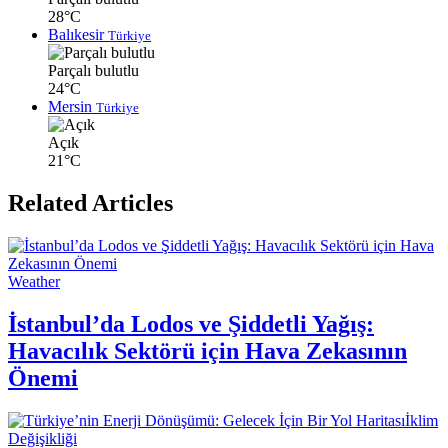
28°C
Balıkesir
Türkiye
Parçalı bulutlu
24°C
Mersin
Türkiye
Açık
21°C
Related Articles
Weather
İstanbul’da Lodos ve Şiddetli Yağış:
Havacılık Sektörü için Hava Zekasının
Önemi
İklim
Değişikliği