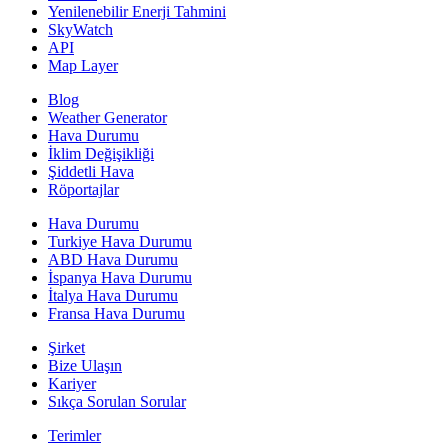
Yenilenebilir Enerji Tahmini
SkyWatch
API
Map Layer
Blog
Weather Generator
Hava Durumu
İklim Değişikliği
Şiddetli Hava
Röportajlar
Hava Durumu
Turkiye Hava Durumu
ABD Hava Durumu
İspanya Hava Durumu
İtalya Hava Durumu
Fransa Hava Durumu
Şirket
Bize Ulaşın
Kariyer
Sıkça Sorulan Sorular
Terimler