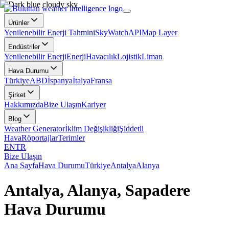
Ürünler
Yenilenebilir Enerji Tahmini
SkyWatch
API
Map Layer
Endüstriler
Yenilenebilir Enerji
Enerji
Havacılık
Lojistik
Liman
Hava Durumu
Türkiye
ABD
İspanya
İtalya
Fransa
Şirket
Hakkımızda
Bize Ulaşın
Kariyer
Blog
Weather Generator
İklim Değişikliği
Şiddetli
Hava
Röportajlar
Terimler
EN
TR
Bize Ulaşın
Ana Sayfa
Hava Durumu
Türkiye
Antalya
Alanya
Antalya, Alanya, Sapadere
Hava Durumu