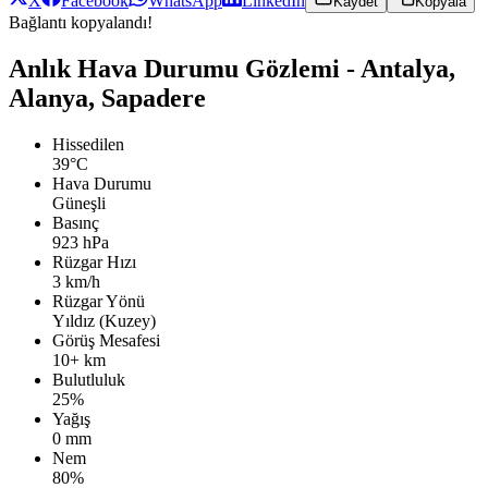
X
Facebook
WhatsApp
LinkedIn
Kaydet
Kopyala
Bağlantı kopyalandı!
Anlık Hava Durumu Gözlemi - Antalya,
Alanya, Sapadere
Hissedilen
39°C
Hava Durumu
Güneşli
Basınç
923 hPa
Rüzgar Hızı
3 km/h
Rüzgar Yönü
Yıldız (Kuzey)
Görüş Mesafesi
10+ km
Bulutluluk
25%
Yağış
0 mm
Nem
80%