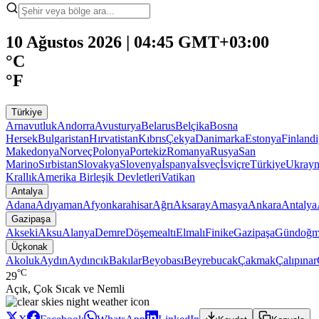
10 Ağustos 2026 | 04:45 GMT+03:00
°C
°F
Türkiye
Arnavutluk
Andorra
Avusturya
Belarus
Belçika
Bosna
Hersek
Bulgaristan
Hırvatistan
Kıbrıs
Çekya
Danimarka
Estonya
Finland
Makedonya
Norveç
Polonya
Portekiz
Romanya
Rusya
San
Marino
Sırbistan
Slovakya
Slovenya
İspanya
İsveç
İsviçre
Türkiye
Ukray
Krallık
Amerika Birleşik Devletleri
Vatikan
Antalya
Adana
Adıyaman
Afyonkarahisar
Ağrı
Aksaray
Amasya
Ankara
Antalya
Gazipaşa
Akseki
Aksu
Alanya
Demre
Döşemealtı
Elmalı
Finike
Gazipaşa
Gündoğm
Üçkonak
Akoluk
Aydın
Aydıncık
Bakılar
Beyobası
Beyrebucak
Çakmak
Çalıpınar
°C
29
Açık, Çok Sıcak ve Nemli