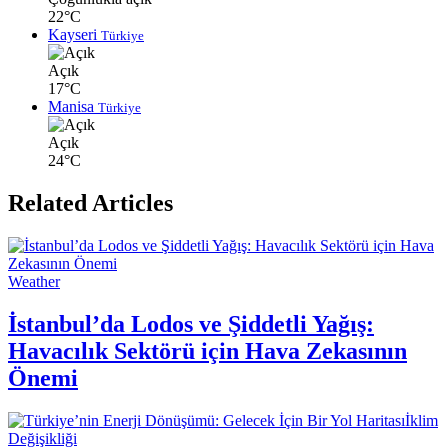
22°C
Kayseri
Türkiye
Açık
17°C
Manisa
Türkiye
Açık
24°C
Related Articles
Weather
İstanbul’da Lodos ve Şiddetli Yağış:
Havacılık Sektörü için Hava Zekasının
Önemi
İklim
Değişikliği