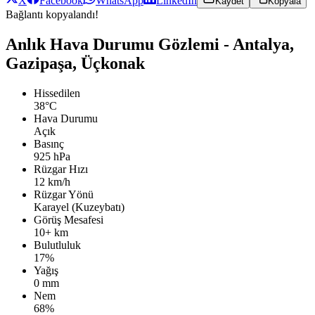
X
Facebook
WhatsApp
LinkedIn
Kaydet
Kopyala
Bağlantı kopyalandı!
Anlık Hava Durumu Gözlemi - Antalya,
Gazipaşa, Üçkonak
Hissedilen
38°C
Hava Durumu
Açık
Basınç
925 hPa
Rüzgar Hızı
12 km/h
Rüzgar Yönü
Karayel (Kuzeybatı)
Görüş Mesafesi
10+ km
Bulutluluk
17%
Yağış
0 mm
Nem
68%