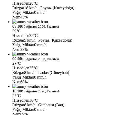
Hissedilen
28°C
Rüzgar
18 km/h
| Poyraz (Kuzeydoğu)
Yağış Miktarı
0 mm/h
Nem
43%
08:00
10 Ağustos 2026, Pazartesi
29°C
Hissedilen
32°C
Rüzgar
5 km/h
| Poyraz (Kuzeydoğu)
Yağış Miktarı
0 mm/h
Nem
38%
09:00
10 Ağustos 2026, Pazartesi
27°C
Hissedilen
35°C
Rüzgar
8 km/h
| Lodos (Güneybatı)
Yağış Miktarı
0 mm/h
Nem
68%
10:00
10 Ağustos 2026, Pazartesi
27°C
Hissedilen
36°C
Rüzgar
8 km/h
| Günbatısı (Batı)
Yağış Miktarı
0 mm/h
Nem
69%