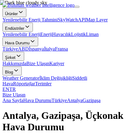
Ürünler
Yenilenebilir Enerji Tahmini
SkyWatch
API
Map Layer
Endüstriler
Yenilenebilir Enerji
Enerji
Havacılık
Lojistik
Liman
Hava Durumu
Türkiye
ABD
İspanya
İtalya
Fransa
Şirket
Hakkımızda
Bize Ulaşın
Kariyer
Blog
Weather Generator
İklim Değişikliği
Şiddetli
Hava
Röportajlar
Terimler
EN
TR
Bize Ulaşın
Ana Sayfa
Hava Durumu
Türkiye
Antalya
Gazipaşa
Antalya, Gazipaşa, Üçkonak
Hava Durumu