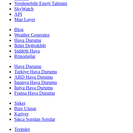
Yenilenebilir Enerji Tahmini
SkyWatch
API
Map Layer
Blog
Weather Generator
Hava Durumu
İklim Değişikliği
Şiddetli Hava
Röportajlar
Hava Durumu
Turkiye Hava Durumu
ABD Hava Durumu
İspanya Hava Durumu
İtalya Hava Durumu
Fransa Hava Durumu
Şirket
Bize Ulaşın
Kariyer
Sıkça Sorulan Sorular
Terimler