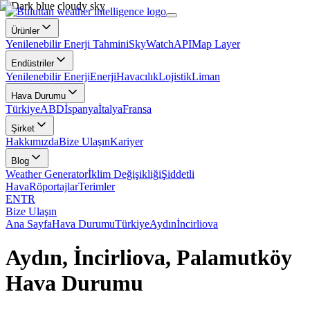
Ürünler
Yenilenebilir Enerji Tahmini
SkyWatch
API
Map Layer
Endüstriler
Yenilenebilir Enerji
Enerji
Havacılık
Lojistik
Liman
Hava Durumu
Türkiye
ABD
İspanya
İtalya
Fransa
Şirket
Hakkımızda
Bize Ulaşın
Kariyer
Blog
Weather Generator
İklim Değişikliği
Şiddetli
Hava
Röportajlar
Terimler
EN
TR
Bize Ulaşın
Ana Sayfa
Hava Durumu
Türkiye
Aydın
İncirliova
Aydın, İncirliova, Palamutköy
Hava Durumu