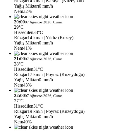
Rüzgar
14 km/h
| Karayel (Kuzeybatı)
Yağış Miktarı
0 mm/h
Nem
32%
20:00
07 Ağustos 2026, Cuma
29°C
Hissedilen
33°C
Rüzgar
14 km/h
| Yıldız (Kuzey)
Yağış Miktarı
0 mm/h
Nem
41%
21:00
07 Ağustos 2026, Cuma
28°C
Hissedilen
31°C
Rüzgar
17 km/h
| Poyraz (Kuzeydoğu)
Yağış Miktarı
0 mm/h
Nem
43%
22:00
07 Ağustos 2026, Cuma
27°C
Hissedilen
31°C
Rüzgar
19 km/h
| Poyraz (Kuzeydoğu)
Yağış Miktarı
0 mm/h
Nem
49%