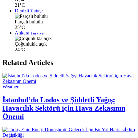
21°C
Denizli
Türkiye
Parçalı bulutlu
25°C
Ankara
Türkiye
Çoğunlukla açık
24°C
Related Articles
Weather
İstanbul’da Lodos ve Şiddetli Yağış:
Havacılık Sektörü için Hava Zekasının
Önemi
İklim
Değişikliği