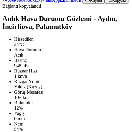
X
Facebook
WhatsApp
LinkedIn
Kaydet
Kopyala
Bağlantı kopyalandı!
Anlık Hava Durumu Gözlemi - Aydın,
İncirliova, Palamutköy
Hissedilen
24°C
Hava Durumu
Açık
Basınç
948 hPa
Rüzgar Hızı
1 km/h
Rüzgar Yönü
Yıldız (Kuzey)
Görüş Mesafesi
10+ km
Bulutluluk
12%
Yağış
0 mm
Nem
54%