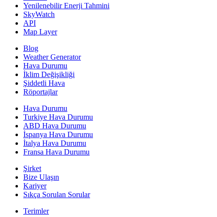
Yenilenebilir Enerji Tahmini
SkyWatch
API
Map Layer
Blog
Weather Generator
Hava Durumu
İklim Değişikliği
Şiddetli Hava
Röportajlar
Hava Durumu
Turkiye Hava Durumu
ABD Hava Durumu
İspanya Hava Durumu
İtalya Hava Durumu
Fransa Hava Durumu
Şirket
Bize Ulaşın
Kariyer
Sıkça Sorulan Sorular
Terimler