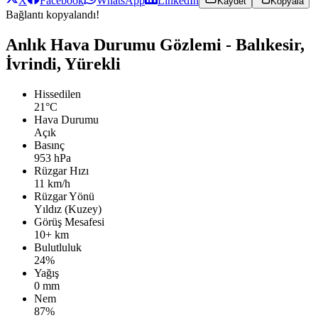
X
Facebook
WhatsApp
LinkedIn
Kaydet
Kopyala
Bağlantı kopyalandı!
Anlık Hava Durumu Gözlemi - Balıkesir,
İvrindi, Yürekli
Hissedilen
21°C
Hava Durumu
Açık
Basınç
953 hPa
Rüzgar Hızı
11 km/h
Rüzgar Yönü
Yıldız (Kuzey)
Görüş Mesafesi
10+ km
Bulutluluk
24%
Yağış
0 mm
Nem
87%