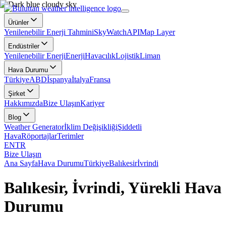
Ürünler
Yenilenebilir Enerji Tahmini
SkyWatch
API
Map Layer
Endüstriler
Yenilenebilir Enerji
Enerji
Havacılık
Lojistik
Liman
Hava Durumu
Türkiye
ABD
İspanya
İtalya
Fransa
Şirket
Hakkımızda
Bize Ulaşın
Kariyer
Blog
Weather Generator
İklim Değişikliği
Şiddetli
Hava
Röportajlar
Terimler
EN
TR
Bize Ulaşın
Ana Sayfa
Hava Durumu
Türkiye
Balıkesir
İvrindi
Balıkesir, İvrindi, Yürekli Hava
Durumu