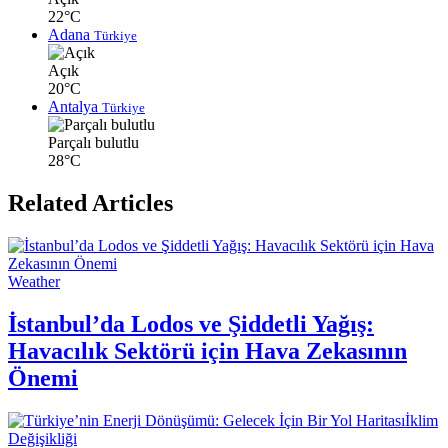
22°C
Adana
Türkiye
Açık
20°C
Antalya
Türkiye
Parçalı bulutlu
28°C
Related Articles
Weather
İstanbul’da Lodos ve Şiddetli Yağış:
Havacılık Sektörü için Hava Zekasının
Önemi
İklim
Değişikliği