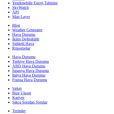
Yenilenebilir Enerji Tahmini
SkyWatch
API
Map Layer
Blog
Weather Generator
Hava Durumu
İklim Değişikliği
Şiddetli Hava
Röportajlar
Hava Durumu
Turkiye Hava Durumu
ABD Hava Durumu
İspanya Hava Durumu
İtalya Hava Durumu
Fransa Hava Durumu
Şirket
Bize Ulaşın
Kariyer
Sıkça Sorulan Sorular
Terimler