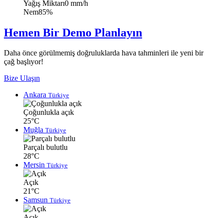
Yağış Miktarı
0 mm/h
Nem
85%
Hemen Bir Demo Planlayın
Daha önce görülmemiş doğruluklarda hava tahminleri ile yeni bir
çağ başlıyor!
Bize Ulaşın
Ankara
Türkiye
Çoğunlukla açık
25°C
Muğla
Türkiye
Parçalı bulutlu
28°C
Mersin
Türkiye
Açık
21°C
Samsun
Türkiye
Açık