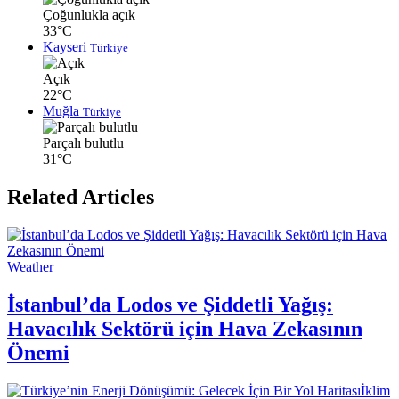
Çoğunlukla açık
33°C
Kayseri
Türkiye
Açık
22°C
Muğla
Türkiye
Parçalı bulutlu
31°C
Related Articles
Weather
İstanbul’da Lodos ve Şiddetli Yağış:
Havacılık Sektörü için Hava Zekasının
Önemi
İklim