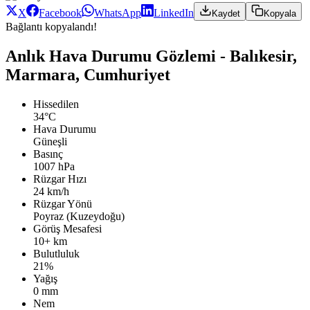
X
Facebook
WhatsApp
LinkedIn
Kaydet
Kopyala
Bağlantı kopyalandı!
Anlık Hava Durumu Gözlemi - Balıkesir,
Marmara, Cumhuriyet
Hissedilen
34°C
Hava Durumu
Güneşli
Basınç
1007 hPa
Rüzgar Hızı
24 km/h
Rüzgar Yönü
Poyraz (Kuzeydoğu)
Görüş Mesafesi
10+ km
Bulutluluk
21%
Yağış
0 mm
Nem