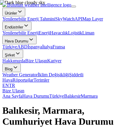
Ürünler
Yenilenebilir Enerji Tahmini
SkyWatch
API
Map Layer
Endüstriler
Yenilenebilir Enerji
Enerji
Havacılık
Lojistik
Liman
Hava Durumu
Türkiye
ABD
İspanya
İtalya
Fransa
Şirket
Hakkımızda
Bize Ulaşın
Kariyer
Blog
Weather Generator
İklim Değişikliği
Şiddetli
Hava
Röportajlar
Terimler
EN
TR
Bize Ulaşın
Ana Sayfa
Hava Durumu
Türkiye
Balıkesir
Marmara
Balıkesir, Marmara,
Cumhuriyet Hava Durumu