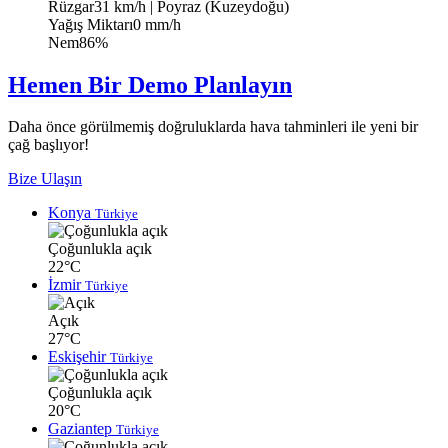
Rüzgar
31 km/h
| Poyraz (Kuzeydoğu)
Yağış Miktarı
0 mm/h
Nem
86%
Hemen Bir Demo Planlayın
Daha önce görülmemiş doğruluklarda hava tahminleri ile yeni bir
çağ başlıyor!
Bize Ulaşın
Konya
Türkiye
Çoğunlukla açık
22°C
İzmir
Türkiye
Açık
27°C
Eskişehir
Türkiye
Çoğunlukla açık
20°C
Gaziantep
Türkiye