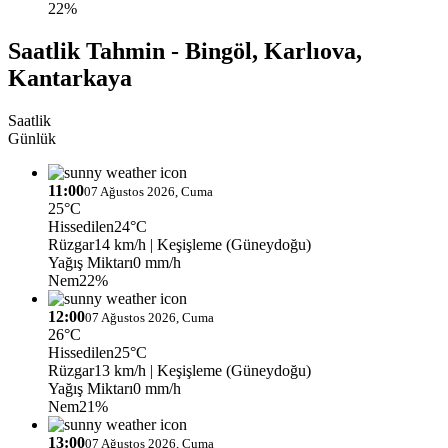
22%
Saatlik Tahmin - Bingöl, Karlıova,
Kantarkaya
Saatlik
Günlük
11:00
07 Ağustos 2026, Cuma
25°C
Hissedilen
24°C
Rüzgar
14 km/h
| Keşişleme (Güneydoğu)
Yağış Miktarı
0 mm/h
Nem
22%
12:00
07 Ağustos 2026, Cuma
26°C
Hissedilen
25°C
Rüzgar
13 km/h
| Keşişleme (Güneydoğu)
Yağış Miktarı
0 mm/h
Nem
21%
13:00
07 Ağustos 2026, Cuma