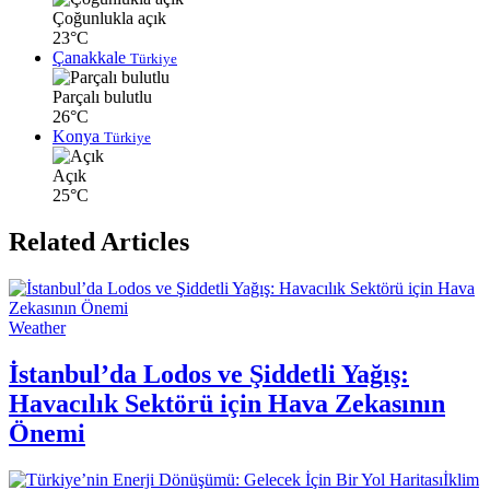
Çoğunlukla açık
23°C
Çanakkale
Türkiye
Parçalı bulutlu
26°C
Konya
Türkiye
Açık
25°C
Related Articles
Weather
İstanbul’da Lodos ve Şiddetli Yağış:
Havacılık Sektörü için Hava Zekasının
Önemi
İklim