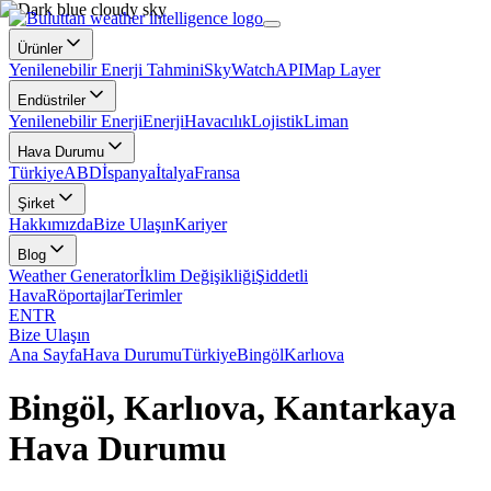
Ürünler
Yenilenebilir Enerji Tahmini
SkyWatch
API
Map Layer
Endüstriler
Yenilenebilir Enerji
Enerji
Havacılık
Lojistik
Liman
Hava Durumu
Türkiye
ABD
İspanya
İtalya
Fransa
Şirket
Hakkımızda
Bize Ulaşın
Kariyer
Blog
Weather Generator
İklim Değişikliği
Şiddetli
Hava
Röportajlar
Terimler
EN
TR
Bize Ulaşın
Ana Sayfa
Hava Durumu
Türkiye
Bingöl
Karlıova
Bingöl, Karlıova, Kantarkaya
Hava Durumu