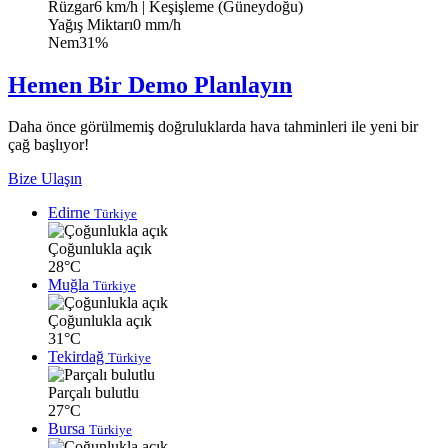
Rüzgar
6 km/h
| Keşişleme (Güneydoğu)
Yağış Miktarı
0 mm/h
Nem
31%
Hemen Bir Demo Planlayın
Daha önce görülmemiş doğruluklarda hava tahminleri ile yeni bir
çağ başlıyor!
Bize Ulaşın
Edirne
Türkiye
Çoğunlukla açık
28°C
Muğla
Türkiye
Çoğunlukla açık
31°C
Tekirdağ
Türkiye
Parçalı bulutlu
27°C
Bursa
Türkiye