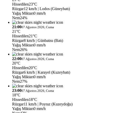
Hissedilen
23°C
Rüzgar
12 km/h
| Lodos (Güneybatı)
Yağış Miktarı
0 mm/h
Nem
24%
21:00
07 Ağustos 2026, Cuma
21°C
Hissedilen
21°C
Rüzgar
8 km/h
| Günbatısı (Batı)
Yağış Miktarı
0 mm/h
Nem
26%
22:00
07 Ağustos 2026, Cuma
20°C
Hissedilen
20°C
Rüzgar
6 km/h
| Karayel (Kuzeybatı)
Yağış Miktarı
0 mm/h
Nem
27%
23:00
07 Ağustos 2026, Cuma
18°C
Hissedilen
18°C
Rüzgar
11 km/h
| Poyraz (Kuzeydoğu)
Yağış Miktarı
0 mm/h