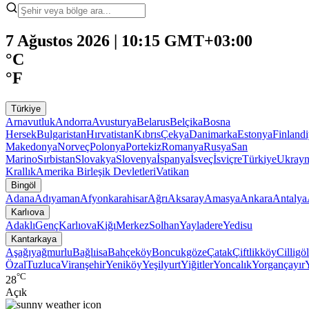
7 Ağustos 2026 | 10:15 GMT+03:00
°C
°F
Türkiye
Arnavutluk
Andorra
Avusturya
Belarus
Belçika
Bosna
Hersek
Bulgaristan
Hırvatistan
Kıbrıs
Çekya
Danimarka
Estonya
Finland
Makedonya
Norveç
Polonya
Portekiz
Romanya
Rusya
San
Marino
Sırbistan
Slovakya
Slovenya
İspanya
İsveç
İsviçre
Türkiye
Ukray
Krallık
Amerika Birleşik Devletleri
Vatikan
Bingöl
Adana
Adıyaman
Afyonkarahisar
Ağrı
Aksaray
Amasya
Ankara
Antalya
Karlıova
Adaklı
Genç
Karlıova
Kiğı
Merkez
Solhan
Yayladere
Yedisu
Kantarkaya
Aşağıyağmurlu
Bağlıisa
Bahçeköy
Boncukgöze
Çatak
Çiftlikköy
Cilligöl
Özal
Tuzluca
Viranşehir
Yeniköy
Yeşilyurt
Yiğitler
Yoncalık
Yorgançayır
°C
28
Açık