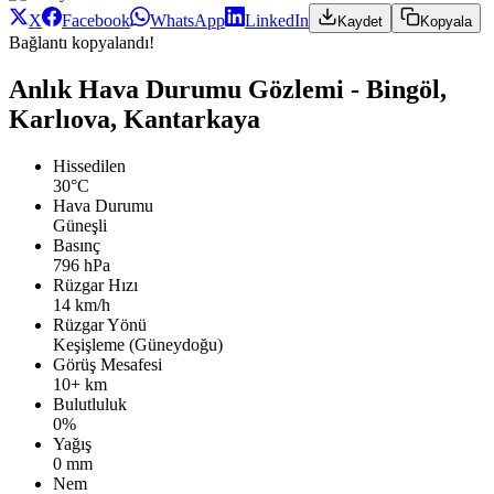
X
Facebook
WhatsApp
LinkedIn
Kaydet
Kopyala
Bağlantı kopyalandı!
Anlık Hava Durumu Gözlemi - Bingöl,
Karlıova, Kantarkaya
Hissedilen
30°C
Hava Durumu
Güneşli
Basınç
796 hPa
Rüzgar Hızı
14 km/h
Rüzgar Yönü
Keşişleme (Güneydoğu)
Görüş Mesafesi
10+ km
Bulutluluk
0%
Yağış
0 mm
Nem