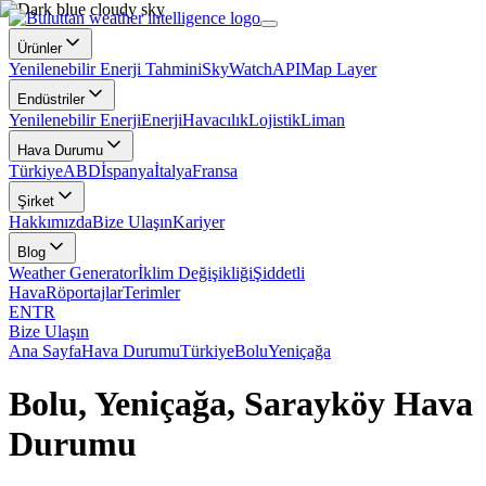
Ürünler
Yenilenebilir Enerji Tahmini
SkyWatch
API
Map Layer
Endüstriler
Yenilenebilir Enerji
Enerji
Havacılık
Lojistik
Liman
Hava Durumu
Türkiye
ABD
İspanya
İtalya
Fransa
Şirket
Hakkımızda
Bize Ulaşın
Kariyer
Blog
Weather Generator
İklim Değişikliği
Şiddetli
Hava
Röportajlar
Terimler
EN
TR
Bize Ulaşın
Ana Sayfa
Hava Durumu
Türkiye
Bolu
Yeniçağa
Bolu, Yeniçağa, Sarayköy Hava
Durumu