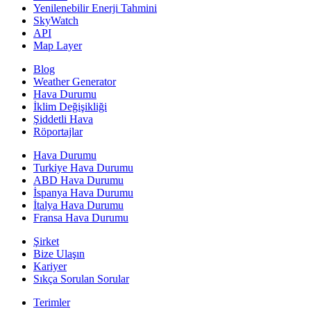
Yenilenebilir Enerji Tahmini
SkyWatch
API
Map Layer
Blog
Weather Generator
Hava Durumu
İklim Değişikliği
Şiddetli Hava
Röportajlar
Hava Durumu
Turkiye Hava Durumu
ABD Hava Durumu
İspanya Hava Durumu
İtalya Hava Durumu
Fransa Hava Durumu
Şirket
Bize Ulaşın
Kariyer
Sıkça Sorulan Sorular
Terimler