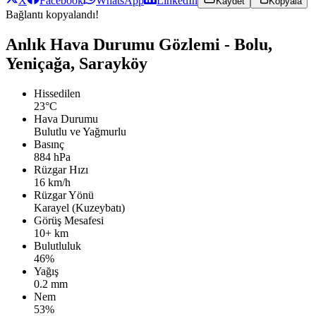
X
Facebook
WhatsApp
LinkedIn
Kaydet
Kopyala
Bağlantı kopyalandı!
Anlık Hava Durumu Gözlemi - Bolu,
Yeniçağa, Sarayköy
Hissedilen
23°C
Hava Durumu
Bulutlu ve Yağmurlu
Basınç
884 hPa
Rüzgar Hızı
16 km/h
Rüzgar Yönü
Karayel (Kuzeybatı)
Görüş Mesafesi
10+ km
Bulutluluk
46%
Yağış
0.2 mm
Nem
53%