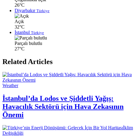
26°C
Diyarbakır
Türkiye
Açık
32°C
İstanbul
Türkiye
Parçalı bulutlu
27°C
Related Articles
Weather
İstanbul’da Lodos ve Şiddetli Yağış:
Havacılık Sektörü için Hava Zekasının
Önemi
İklim
Değişikliği