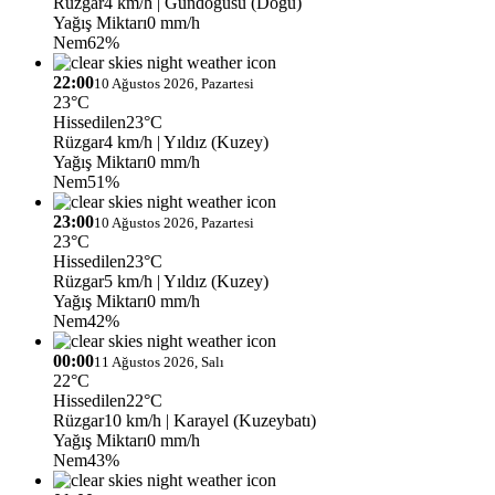
Rüzgar
4 km/h
| Gündoğusu (Doğu)
Yağış Miktarı
0 mm/h
Nem
62%
22:00
10 Ağustos 2026, Pazartesi
23°C
Hissedilen
23°C
Rüzgar
4 km/h
| Yıldız (Kuzey)
Yağış Miktarı
0 mm/h
Nem
51%
23:00
10 Ağustos 2026, Pazartesi
23°C
Hissedilen
23°C
Rüzgar
5 km/h
| Yıldız (Kuzey)
Yağış Miktarı
0 mm/h
Nem
42%
00:00
11 Ağustos 2026, Salı
22°C
Hissedilen
22°C
Rüzgar
10 km/h
| Karayel (Kuzeybatı)
Yağış Miktarı
0 mm/h
Nem
43%