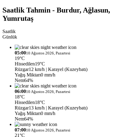
Saatlik Tahmin - Burdur, Ağlasun,
Yumrutaş
Saatlik
Günlük
05:00
10 Ağustos 2026, Pazartesi
19°C
Hissedilen
19°C
Rüzgar
12 km/h
| Karayel (Kuzeybatı)
Yağış Miktarı
0 mm/h
Nem
64%
06:00
10 Ağustos 2026, Pazartesi
18°C
Hissedilen
18°C
Rüzgar
13 km/h
| Karayel (Kuzeybatı)
Yağış Miktarı
0 mm/h
Nem
64%
07:00
10 Ağustos 2026, Pazartesi
21°C