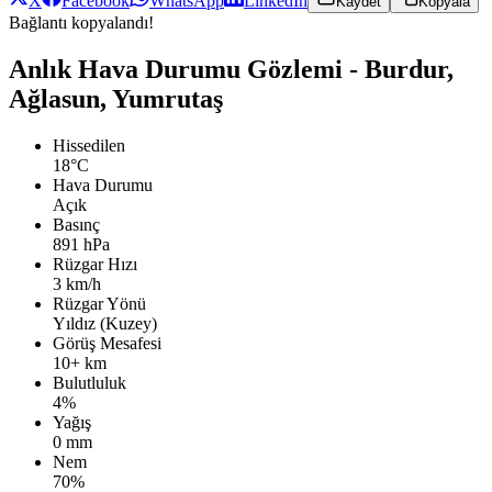
X
Facebook
WhatsApp
LinkedIn
Kaydet
Kopyala
Bağlantı kopyalandı!
Anlık Hava Durumu Gözlemi - Burdur,
Ağlasun, Yumrutaş
Hissedilen
18°C
Hava Durumu
Açık
Basınç
891 hPa
Rüzgar Hızı
3 km/h
Rüzgar Yönü
Yıldız (Kuzey)
Görüş Mesafesi
10+ km
Bulutluluk
4%
Yağış
0 mm
Nem
70%