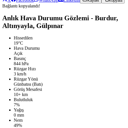
X
Facebook
WhatsApp
LinkedIn
Kaydet
Kopyala
Bağlantı kopyalandı!
Anlık Hava Durumu Gözlemi - Burdur,
Altınyayla, Gülpınar
Hissedilen
19°C
Hava Durumu
Açık
Basınç
844 hPa
Rüzgar Hızı
3 km/h
Rüzgar Yönü
Günbatısı (Batı)
Görüş Mesafesi
10+ km
Bulutluluk
7%
Yağış
0 mm
Nem
49%