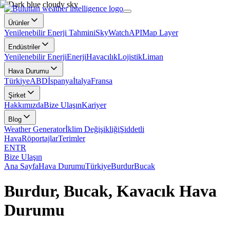
Ürünler
Yenilenebilir Enerji Tahmini
SkyWatch
API
Map Layer
Endüstriler
Yenilenebilir Enerji
Enerji
Havacılık
Lojistik
Liman
Hava Durumu
Türkiye
ABD
İspanya
İtalya
Fransa
Şirket
Hakkımızda
Bize Ulaşın
Kariyer
Blog
Weather Generator
İklim Değişikliği
Şiddetli
Hava
Röportajlar
Terimler
EN
TR
Bize Ulaşın
Ana Sayfa
Hava Durumu
Türkiye
Burdur
Bucak
Burdur, Bucak, Kavacık Hava
Durumu