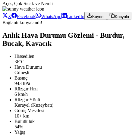
Açık, Çok Sıcak ve Nemli
X
Facebook
WhatsApp
LinkedIn
Kaydet
Kopyala
Bağlantı kopyalandı!
Anlık Hava Durumu Gözlemi - Burdur,
Bucak, Kavacık
Hissedilen
36°C
Hava Durumu
Güneşli
Basınç
943 hPa
Rüzgar Hızı
6 km/h
Rüzgar Yönü
Karayel (Kuzeybatı)
Görüş Mesafesi
10+ km
Bulutluluk
54%
Yağış