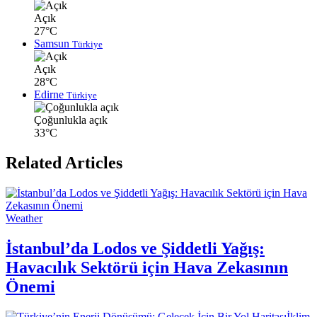
Açık
27°C
Samsun
Türkiye
Açık
28°C
Edirne
Türkiye
Çoğunlukla açık
33°C
Related Articles
Weather
İstanbul’da Lodos ve Şiddetli Yağış:
Havacılık Sektörü için Hava Zekasının
Önemi
İklim