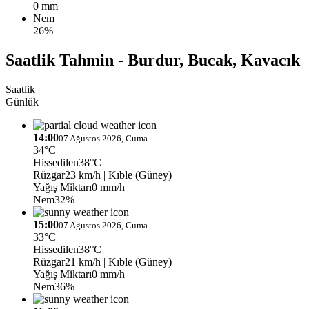
0 mm
Nem
26%
Saatlik Tahmin - Burdur, Bucak, Kavacık
Saatlik
Günlük
14:00
07 Ağustos 2026, Cuma
34°C
Hissedilen
38°C
Rüzgar
23 km/h
| Kıble (Güney)
Yağış Miktarı
0 mm/h
Nem
32%
15:00
07 Ağustos 2026, Cuma
33°C
Hissedilen
38°C
Rüzgar
21 km/h
| Kıble (Güney)
Yağış Miktarı
0 mm/h
Nem
36%