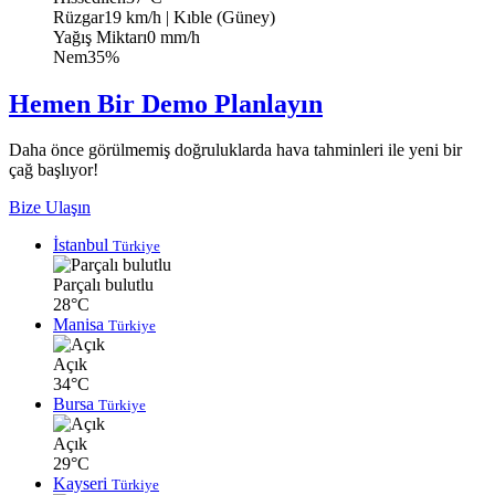
Rüzgar
19 km/h
| Kıble (Güney)
Yağış Miktarı
0 mm/h
Nem
35%
Hemen Bir Demo Planlayın
Daha önce görülmemiş doğruluklarda hava tahminleri ile yeni bir
çağ başlıyor!
Bize Ulaşın
İstanbul
Türkiye
Parçalı bulutlu
28°C
Manisa
Türkiye
Açık
34°C
Bursa
Türkiye
Açık
29°C
Kayseri
Türkiye