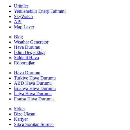
Ürünler
Yenilenebilir Enerji Tahmini
SkyWatch
API
Map Layer
Blog
Weather Generator
Hava Durumu
İklim Değişikliği
Şiddetli Hava
Röportajlar
Hava Durumu
Turkiye Hava Durumu
ABD Hava Durumu
İspanya Hava Durumu
İtalya Hava Durumu
Fransa Hava Durumu
Şirket
Bize Ulaşın
Kariyer
Sıkça Sorulan Sorular