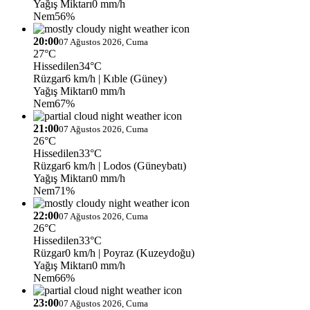
Yağış Miktarı
0 mm/h
Nem
56%
20:00
07 Ağustos 2026, Cuma
27°C
Hissedilen
34°C
Rüzgar
6 km/h
| Kıble (Güney)
Yağış Miktarı
0 mm/h
Nem
67%
21:00
07 Ağustos 2026, Cuma
26°C
Hissedilen
33°C
Rüzgar
6 km/h
| Lodos (Güneybatı)
Yağış Miktarı
0 mm/h
Nem
71%
22:00
07 Ağustos 2026, Cuma
26°C
Hissedilen
33°C
Rüzgar
0 km/h
| Poyraz (Kuzeydoğu)
Yağış Miktarı
0 mm/h
Nem
66%
23:00
07 Ağustos 2026, Cuma