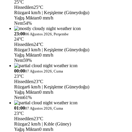
25°C
Hissedilen
25°C
Rüzgar
4 km/h
| Keşişleme (Güneydoğu)
Yağış Miktarı
0 mm/h
Nem
54%
23:00
06 Ağustos 2026, Perşembe
24°C
Hissedilen
24°C
Rüzgar
3 km/h
| Keşişleme (Güneydoğu)
Yağış Miktarı
0 mm/h
Nem
59%
00:00
07 Ağustos 2026, Cuma
23°C
Hissedilen
23°C
Rüzgar
6 km/h
| Keşişleme (Güneydoğu)
Yağış Miktarı
0 mm/h
Nem
61%
01:00
07 Ağustos 2026, Cuma
23°C
Hissedilen
23°C
Rüzgar
2 km/h
| Kıble (Güney)
Yağış Miktarı
0 mm/h