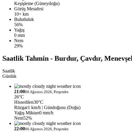
Keşişleme (Güneydoğu)
Görüş Mesafesi
10+ km
Bulutluluk
56%
Yağış
0 mm
Nem
29%
Saatlik Tahmin - Burdur, Çavdır, Menevşe
Saatlik
Günlük
21:00
06 Ağustos 2026, Perşembe
26°C
Hissedilen
30°C
Rüzgar
1 km/h
| Gündoğusu (Doğu)
Yağış Miktarı
0 mm/h
Nem
52%
22:00
06 Ağustos 2026, Perşembe