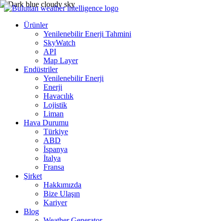
Ürünler
Yenilenebilir Enerji Tahmini
SkyWatch
API
Map Layer
Endüstriler
Yenilenebilir Enerji
Enerji
Havacılık
Lojistik
Liman
Hava Durumu
Türkiye
ABD
İspanya
İtalya
Fransa
Şirket
Hakkımızda
Bize Ulaşın
Kariyer
Blog
Weather Generator