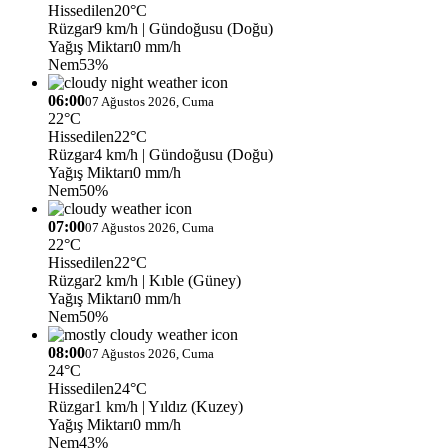
Hissedilen
20°C
Rüzgar
9 km/h
| Gündoğusu (Doğu)
Yağış Miktarı
0 mm/h
Nem
53%
06:00
07 Ağustos 2026, Cuma
22°C
Hissedilen
22°C
Rüzgar
4 km/h
| Gündoğusu (Doğu)
Yağış Miktarı
0 mm/h
Nem
50%
07:00
07 Ağustos 2026, Cuma
22°C
Hissedilen
22°C
Rüzgar
2 km/h
| Kıble (Güney)
Yağış Miktarı
0 mm/h
Nem
50%
08:00
07 Ağustos 2026, Cuma
24°C
Hissedilen
24°C
Rüzgar
1 km/h
| Yıldız (Kuzey)
Yağış Miktarı
0 mm/h
Nem
43%