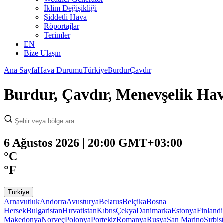
İklim Değişikliği
Şiddetli Hava
Röportajlar
Terimler
EN
Bize Ulaşın
Ana Sayfa
Hava Durumu
Türkiye
Burdur
Çavdır
Burdur, Çavdır, Menevşelik H
6 Ağustos 2026 | 20:00 GMT+03:00
°C
°F
Türkiye
Arnavutluk
Andorra
Avusturya
Belarus
Belçika
Bosna
Hersek
Bulgaristan
Hırvatistan
Kıbrıs
Çekya
Danimarka
Estonya
Finland
Makedonya
Norveç
Polonya
Portekiz
Romanya
Rusya
San Marino
Sırbis