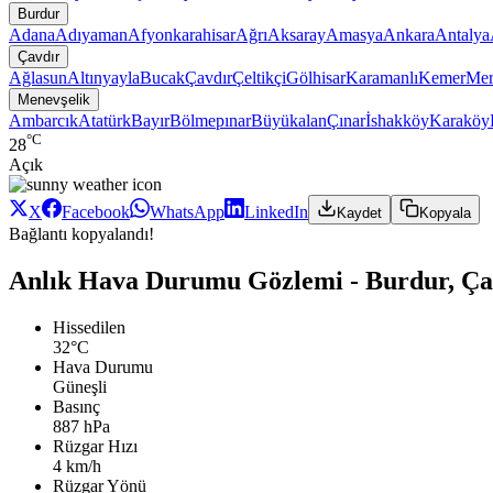
Burdur
Adana
Adıyaman
Afyonkarahisar
Ağrı
Aksaray
Amasya
Ankara
Antalya
Çavdır
Ağlasun
Altınyayla
Bucak
Çavdır
Çeltikçi
Gölhisar
Karamanlı
Kemer
Mer
Menevşelik
Ambarcık
Atatürk
Bayır
Bölmepınar
Büyükalan
Çınar
İshakköy
Karaköy
°C
28
Açık
X
Facebook
WhatsApp
LinkedIn
Kaydet
Kopyala
Bağlantı kopyalandı!
Anlık Hava Durumu Gözlemi - Burdur, Ça
Hissedilen
32°C
Hava Durumu
Güneşli
Basınç
887 hPa
Rüzgar Hızı
4 km/h
Rüzgar Yönü