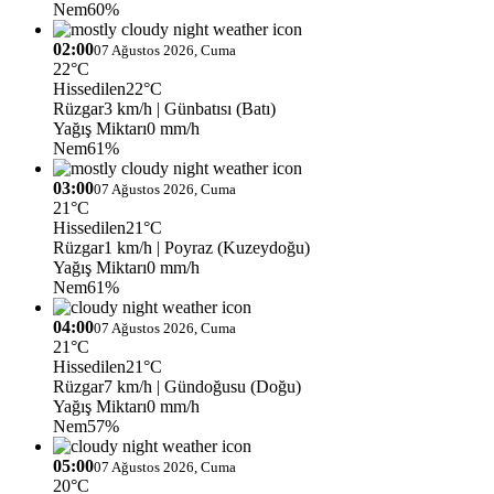
Nem
60%
02:00
07 Ağustos 2026, Cuma
22°C
Hissedilen
22°C
Rüzgar
3 km/h
| Günbatısı (Batı)
Yağış Miktarı
0 mm/h
Nem
61%
03:00
07 Ağustos 2026, Cuma
21°C
Hissedilen
21°C
Rüzgar
1 km/h
| Poyraz (Kuzeydoğu)
Yağış Miktarı
0 mm/h
Nem
61%
04:00
07 Ağustos 2026, Cuma
21°C
Hissedilen
21°C
Rüzgar
7 km/h
| Gündoğusu (Doğu)
Yağış Miktarı
0 mm/h
Nem
57%
05:00
07 Ağustos 2026, Cuma
20°C