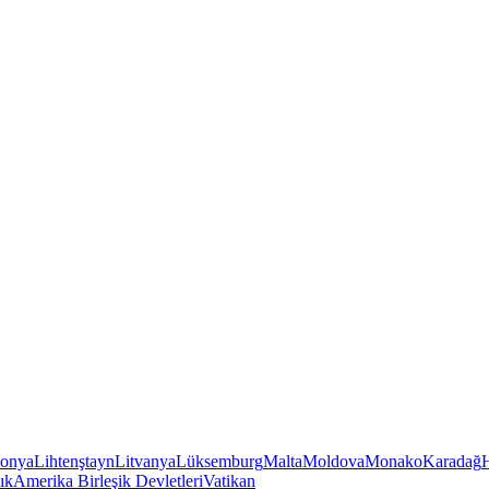
tonya
Lihtenştayn
Litvanya
Lüksemburg
Malta
Moldova
Monako
Karadağ
ık
Amerika Birleşik Devletleri
Vatikan