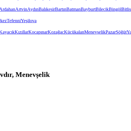
Ardahan
Artvin
Aydın
Balıkesir
Bartın
Batman
Bayburt
Bilecik
Bingöl
Bitlis
kez
Tefenni
Yeşilova
Kayacık
Kızıllar
Kocapınar
Kozağac
Küçükalan
Menevşelik
Pazar
Söğüt
Ya
vdır, Menevşelik