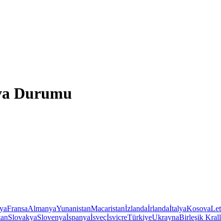
ava Durumu
iya
Fransa
Almanya
Yunanistan
Macaristan
İzlanda
İrlanda
İtalya
Kosova
Le
tan
Slovakya
Slovenya
İspanya
İsveç
İsviçre
Türkiye
Ukrayna
Birleşik Krall