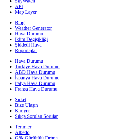
SkyWatch
API
Map Layer
Blog
Weather Generator
Hava Durumu
İklim Değişikliği
Şiddetli Hava
Röportajlar
Hava Durumu
Turkiye Hava Durumu
ABD Hava Durumu
İspanya Hava Durumu
İtalya Hava Durumu
Fransa Hava Durumu
Şirket
Bize Ulaşın
Kariyer
Sıkça Sorulan Sorular
Terimler
Albedo
Gök Gürültülü Fırtına