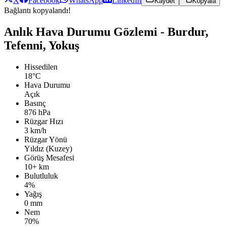
X
Facebook
WhatsApp
LinkedIn
Kaydet
Kopyala
Bağlantı kopyalandı!
Anlık Hava Durumu Gözlemi - Burdur,
Tefenni, Yokuş
Hissedilen
18°C
Hava Durumu
Açık
Basınç
876 hPa
Rüzgar Hızı
3 km/h
Rüzgar Yönü
Yıldız (Kuzey)
Görüş Mesafesi
10+ km
Bulutluluk
4%
Yağış
0 mm
Nem
70%