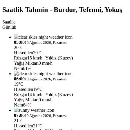
Saatlik Tahmin - Burdur, Tefenni, Yokuş
Saatlik
Günlük
05:00
10 Ağustos 2026, Pazartesi
20°C
Hissedilen
20°C
Rüzgar
15 km/h
| Yıldız (Kuzey)
Yağış Miktarı
0 mm/h
Nem
61%
06:00
10 Ağustos 2026, Pazartesi
19°C
Hissedilen
19°C
Rüzgar
14 km/h
| Yıldız (Kuzey)
Yağış Miktarı
0 mm/h
Nem
64%
07:00
10 Ağustos 2026, Pazartesi
21°C
Hissedilen
21°C