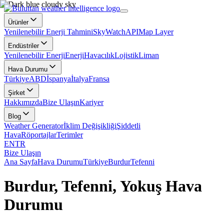
Ürünler
Yenilenebilir Enerji Tahmini
SkyWatch
API
Map Layer
Endüstriler
Yenilenebilir Enerji
Enerji
Havacılık
Lojistik
Liman
Hava Durumu
Türkiye
ABD
İspanya
İtalya
Fransa
Şirket
Hakkımızda
Bize Ulaşın
Kariyer
Blog
Weather Generator
İklim Değişikliği
Şiddetli
Hava
Röportajlar
Terimler
EN
TR
Bize Ulaşın
Ana Sayfa
Hava Durumu
Türkiye
Burdur
Tefenni
Burdur, Tefenni, Yokuş Hava
Durumu