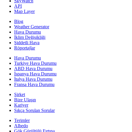
SkyWatch
API
Map Layer
Blog
Weather Generator
Hava Durumu
İklim Değişikliği
Şiddetli Hava
Röportajlar
Hava Durumu
Turkiye Hava Durumu
ABD Hava Durumu
İspanya Hava Durumu
İtalya Hava Durumu
Fransa Hava Durumu
Şirket
Bize Ulaşın
Kariyer
Sıkça Sorulan Sorular
Terimler
Albedo
Gök Gürültülü Fırtına