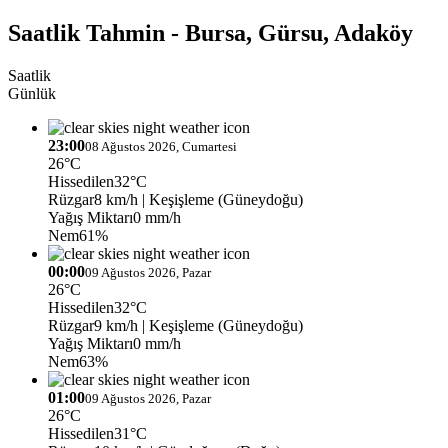
Saatlik Tahmin - Bursa, Gürsu, Adaköy
Saatlik
Günlük
23:00
08 Ağustos 2026, Cumartesi
26°C
Hissedilen
32°C
Rüzgar
8 km/h
| Keşişleme (Güneydoğu)
Yağış Miktarı
0 mm/h
Nem
61%
00:00
09 Ağustos 2026, Pazar
26°C
Hissedilen
32°C
Rüzgar
9 km/h
| Keşişleme (Güneydoğu)
Yağış Miktarı
0 mm/h
Nem
63%
01:00
09 Ağustos 2026, Pazar
26°C
Hissedilen
31°C