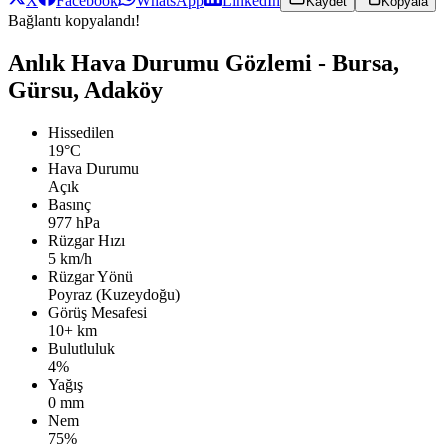
X
Facebook
WhatsApp
LinkedIn
Kaydet
Kopyala
Bağlantı kopyalandı!
Anlık Hava Durumu Gözlemi - Bursa,
Gürsu, Adaköy
Hissedilen
19°C
Hava Durumu
Açık
Basınç
977 hPa
Rüzgar Hızı
5 km/h
Rüzgar Yönü
Poyraz (Kuzeydoğu)
Görüş Mesafesi
10+ km
Bulutluluk
4%
Yağış
0 mm
Nem
75%