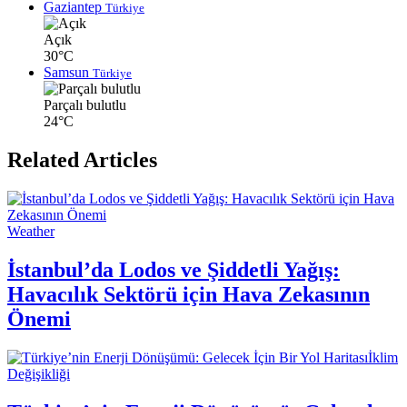
Gaziantep
Türkiye
Açık
30°C
Samsun
Türkiye
Parçalı bulutlu
24°C
Related Articles
Weather
İstanbul’da Lodos ve Şiddetli Yağış:
Havacılık Sektörü için Hava Zekasının
Önemi
İklim
Değişikliği