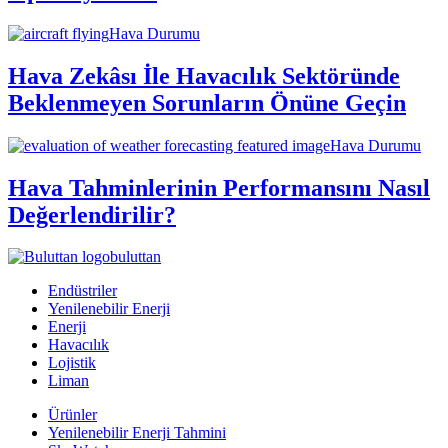
Hava Durumu
Hava Zekâsı İle Havacılık Sektöründe
Beklenmeyen Sorunların Önüne Geçin
Hava Durumu
Hava Tahminlerinin Performansını Nasıl
Değerlendirilir?
buluttan
Endüstriler
Yenilenebilir Enerji
Enerji
Havacılık
Lojistik
Liman
Ürünler
Yenilenebilir Enerji Tahmini