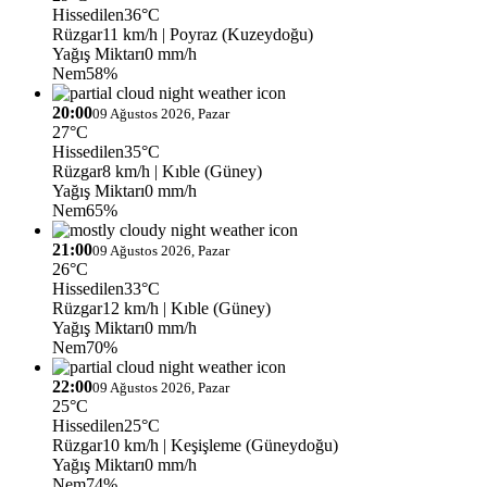
Hissedilen
36°C
Rüzgar
11 km/h
| Poyraz (Kuzeydoğu)
Yağış Miktarı
0 mm/h
Nem
58%
20:00
09 Ağustos 2026, Pazar
27°C
Hissedilen
35°C
Rüzgar
8 km/h
| Kıble (Güney)
Yağış Miktarı
0 mm/h
Nem
65%
21:00
09 Ağustos 2026, Pazar
26°C
Hissedilen
33°C
Rüzgar
12 km/h
| Kıble (Güney)
Yağış Miktarı
0 mm/h
Nem
70%
22:00
09 Ağustos 2026, Pazar
25°C
Hissedilen
25°C
Rüzgar
10 km/h
| Keşişleme (Güneydoğu)
Yağış Miktarı
0 mm/h
Nem
74%