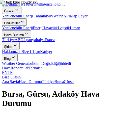
Ürünler
Yenilenebilir Enerji Tahmini
SkyWatch
API
Map Layer
Endüstriler
Yenilenebilir Enerji
Enerji
Havacılık
Lojistik
Liman
Hava Durumu
Türkiye
ABD
İspanya
İtalya
Fransa
Şirket
Hakkımızda
Bize Ulaşın
Kariyer
Blog
Weather Generator
İklim Değişikliği
Şiddetli
Hava
Röportajlar
Terimler
EN
TR
Bize Ulaşın
Ana Sayfa
Hava Durumu
Türkiye
Bursa
Gürsu
Bursa, Gürsu, Adaköy Hava
Durumu