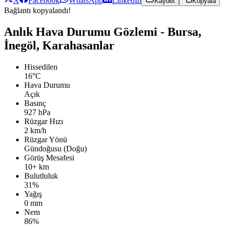
X
Facebook
WhatsApp
LinkedIn
Kaydet
Kopyala
Bağlantı kopyalandı!
Anlık Hava Durumu Gözlemi - Bursa,
İnegöl, Karahasanlar
Hissedilen
16°C
Hava Durumu
Açık
Basınç
927 hPa
Rüzgar Hızı
2 km/h
Rüzgar Yönü
Gündoğusu (Doğu)
Görüş Mesafesi
10+ km
Bulutluluk
31%
Yağış
0 mm
Nem
86%