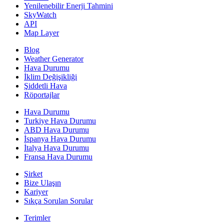
Yenilenebilir Enerji Tahmini
SkyWatch
API
Map Layer
Blog
Weather Generator
Hava Durumu
İklim Değişikliği
Şiddetli Hava
Röportajlar
Hava Durumu
Turkiye Hava Durumu
ABD Hava Durumu
İspanya Hava Durumu
İtalya Hava Durumu
Fransa Hava Durumu
Şirket
Bize Ulaşın
Kariyer
Sıkça Sorulan Sorular
Terimler