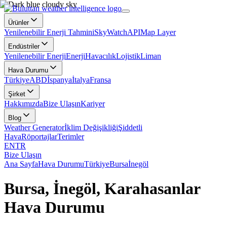
Ürünler
Yenilenebilir Enerji Tahmini
SkyWatch
API
Map Layer
Endüstriler
Yenilenebilir Enerji
Enerji
Havacılık
Lojistik
Liman
Hava Durumu
Türkiye
ABD
İspanya
İtalya
Fransa
Şirket
Hakkımızda
Bize Ulaşın
Kariyer
Blog
Weather Generator
İklim Değişikliği
Şiddetli
Hava
Röportajlar
Terimler
EN
TR
Bize Ulaşın
Ana Sayfa
Hava Durumu
Türkiye
Bursa
İnegöl
Bursa, İnegöl, Karahasanlar
Hava Durumu