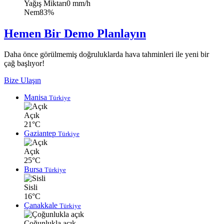
Yağış Miktarı
0 mm/h
Nem
83%
Hemen Bir Demo Planlayın
Daha önce görülmemiş doğruluklarda hava tahminleri ile yeni bir
çağ başlıyor!
Bize Ulaşın
Manisa
Türkiye
Açık
21°C
Gaziantep
Türkiye
Açık
25°C
Bursa
Türkiye
Sisli
16°C
Çanakkale
Türkiye
Çoğunlukla açık