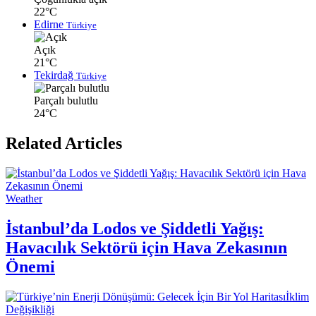
22°C
Edirne
Türkiye
Açık
21°C
Tekirdağ
Türkiye
Parçalı bulutlu
24°C
Related Articles
Weather
İstanbul’da Lodos ve Şiddetli Yağış:
Havacılık Sektörü için Hava Zekasının
Önemi
İklim
Değişikliği