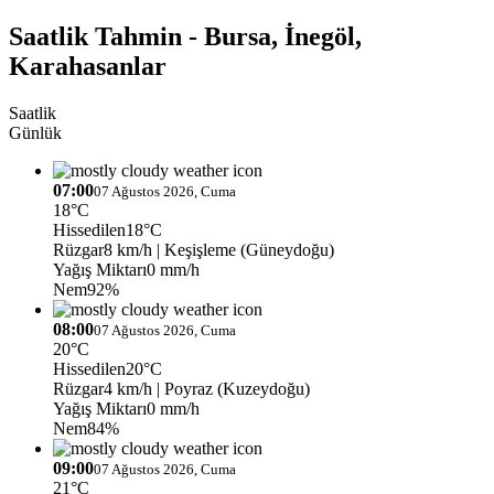
Saatlik Tahmin - Bursa, İnegöl,
Karahasanlar
Saatlik
Günlük
07:00
07 Ağustos 2026, Cuma
18°C
Hissedilen
18°C
Rüzgar
8 km/h
| Keşişleme (Güneydoğu)
Yağış Miktarı
0 mm/h
Nem
92%
08:00
07 Ağustos 2026, Cuma
20°C
Hissedilen
20°C
Rüzgar
4 km/h
| Poyraz (Kuzeydoğu)
Yağış Miktarı
0 mm/h
Nem
84%
09:00
07 Ağustos 2026, Cuma
21°C