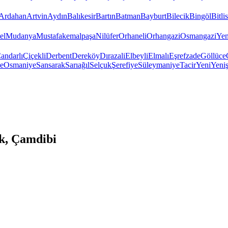
Ardahan
Artvin
Aydın
Balıkesir
Bartın
Batman
Bayburt
Bilecik
Bingöl
Bitlis
el
Mudanya
Mustafakemalpaşa
Nilüfer
Orhaneli
Orhangazi
Osmangazi
Yen
andarlı
Çiçekli
Derbent
Dereköy
Dırazali
Elbeyli
Elmalı
Eşrefzade
Göllüce
e
Osmaniye
Sansarak
Sarıağıl
Selçuk
Şerefiye
Süleymaniye
Tacir
Yeni
Yeniş
k, Çamdibi