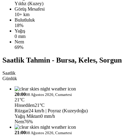
Yıldız (Kuzey)
Görüş Mesafesi
10+ km
Bulutluluk
18%
Yağış
0 mm
Nem
69%
Saatlik Tahmin - Bursa, Keles, Sorgun
Saatlik
Günlük
20:00
08 Ağustos 2026, Cumartesi
21°C
Hissedilen
21°C
Rüzgar
24 km/h
| Poyraz (Kuzeydoğu)
Yağış Miktarı
0 mm/h
Nem
76%
21:00
08 Ağustos 2026, Cumartesi