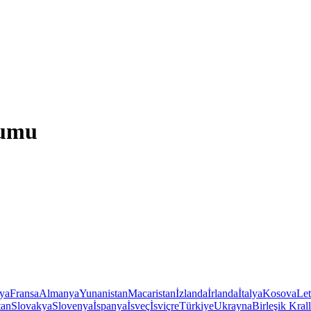
rumu
iya
Fransa
Almanya
Yunanistan
Macaristan
İzlanda
İrlanda
İtalya
Kosova
Le
tan
Slovakya
Slovenya
İspanya
İsveç
İsviçre
Türkiye
Ukrayna
Birleşik Krall