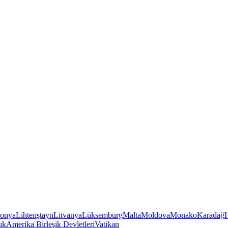
tonya
Lihtenştayn
Litvanya
Lüksemburg
Malta
Moldova
Monako
Karadağ
ık
Amerika Birleşik Devletleri
Vatikan