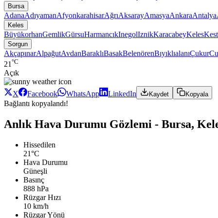
Bursa
Adana
Adıyaman
Afyonkarahisar
Ağrı
Aksaray
Amasya
Ankara
Antalya
Keles
Büyükorhan
Gemlik
Gürsu
Harmancık
Inegol
Iznik
Karacabey
Keles
Kest
Sorgun
Akçapınar
Alpağut
Avdan
Baraklı
Basak
Belenören
Bıyıklıalanı
Çukur
C
°C
21
Açık
X
Facebook
WhatsApp
LinkedIn
Kaydet
Kopyala
Bağlantı kopyalandı!
Anlık Hava Durumu Gözlemi - Bursa, Kele
Hissedilen
21°C
Hava Durumu
Güneşli
Basınç
888 hPa
Rüzgar Hızı
10 km/h
Rüzgar Yönü