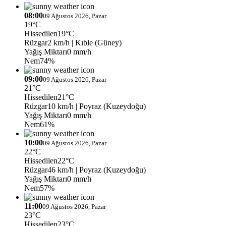
08:00
09 Ağustos 2026, Pazar
19°C
Hissedilen
19°C
Rüzgar
2 km/h
| Kıble (Güney)
Yağış Miktarı
0 mm/h
Nem
74%
09:00
09 Ağustos 2026, Pazar
21°C
Hissedilen
21°C
Rüzgar
10 km/h
| Poyraz (Kuzeydoğu)
Yağış Miktarı
0 mm/h
Nem
61%
10:00
09 Ağustos 2026, Pazar
22°C
Hissedilen
22°C
Rüzgar
46 km/h
| Poyraz (Kuzeydoğu)
Yağış Miktarı
0 mm/h
Nem
57%
11:00
09 Ağustos 2026, Pazar
23°C
Hissedilen
23°C