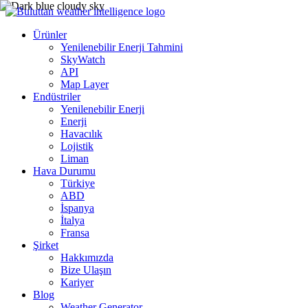
Ürünler
Yenilenebilir Enerji Tahmini
SkyWatch
API
Map Layer
Endüstriler
Yenilenebilir Enerji
Enerji
Havacılık
Lojistik
Liman
Hava Durumu
Türkiye
ABD
İspanya
İtalya
Fransa
Şirket
Hakkımızda
Bize Ulaşın
Kariyer
Blog
Weather Generator