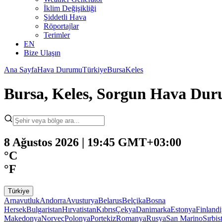
İklim Değişikliği
Şiddetli Hava
Röportajlar
Terimler
EN
Bize Ulaşın
Ana Sayfa
Hava Durumu
Türkiye
Bursa
Keles
Bursa, Keles, Sorgun Hava Du
8 Ağustos 2026 | 19:45 GMT+03:00
°C
°F
Türkiye
Arnavutluk
Andorra
Avusturya
Belarus
Belçika
Bosna
Hersek
Bulgaristan
Hırvatistan
Kıbrıs
Çekya
Danimarka
Estonya
Finland
Makedonya
Norveç
Polonya
Portekiz
Romanya
Rusya
San Marino
Sırbis