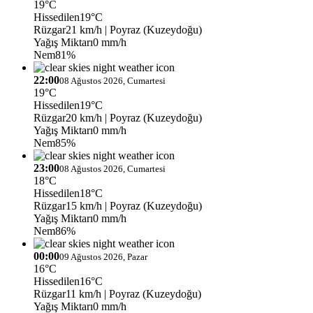
19°C
Hissedilen
19°C
Rüzgar
21 km/h
| Poyraz (Kuzeydoğu)
Yağış Miktarı
0 mm/h
Nem
81%
22:00
08 Ağustos 2026, Cumartesi
19°C
Hissedilen
19°C
Rüzgar
20 km/h
| Poyraz (Kuzeydoğu)
Yağış Miktarı
0 mm/h
Nem
85%
23:00
08 Ağustos 2026, Cumartesi
18°C
Hissedilen
18°C
Rüzgar
15 km/h
| Poyraz (Kuzeydoğu)
Yağış Miktarı
0 mm/h
Nem
86%
00:00
09 Ağustos 2026, Pazar
16°C
Hissedilen
16°C
Rüzgar
11 km/h
| Poyraz (Kuzeydoğu)
Yağış Miktarı
0 mm/h