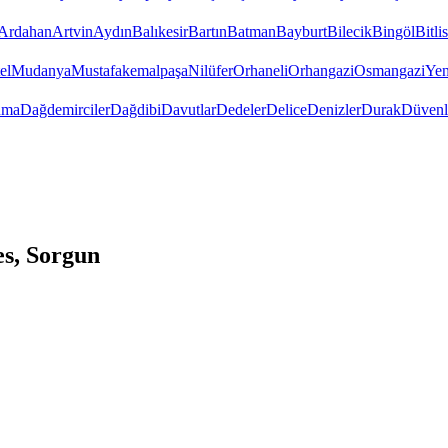
Ardahan
Artvin
Aydın
Balıkesir
Bartın
Batman
Bayburt
Bilecik
Bingöl
Bitlis
el
Mudanya
Mustafakemalpaşa
Nilüfer
Orhaneli
Orhangazi
Osmangazi
Yen
uma
Dağdemirciler
Dağdibi
Davutlar
Dedeler
Delice
Denizler
Durak
Düvenl
s, Sorgun