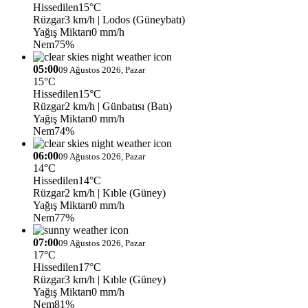
Hissedilen
15°C
Rüzgar
3 km/h
| Lodos (Güneybatı)
Yağış Miktarı
0 mm/h
Nem
75%
05:00
09 Ağustos 2026, Pazar
15°C
Hissedilen
15°C
Rüzgar
2 km/h
| Günbatısı (Batı)
Yağış Miktarı
0 mm/h
Nem
74%
06:00
09 Ağustos 2026, Pazar
14°C
Hissedilen
14°C
Rüzgar
2 km/h
| Kıble (Güney)
Yağış Miktarı
0 mm/h
Nem
77%
07:00
09 Ağustos 2026, Pazar
17°C
Hissedilen
17°C
Rüzgar
3 km/h
| Kıble (Güney)
Yağış Miktarı
0 mm/h
Nem
81%