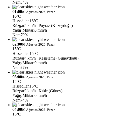
Nem
84%
01:00
09 Ağustos 2026, Pazar
16°C
Hissedilen
16°C
Rüzgar
5 km/h
| Poyraz (Kuzeydoğu)
Yağış Miktarı
0 mm/h
Nem
79%
02:00
09 Ağustos 2026, Pazar
15°C
Hissedilen
15°C
Rüzgar
4 km/h
| Keşişleme (Güneydoğu)
Yağış Miktarı
0 mm/h
Nem
77%
03:00
09 Ağustos 2026, Pazar
15°C
Hissedilen
15°C
Rüzgar
2 km/h
| Kıble (Güney)
Yağış Miktarı
0 mm/h
Nem
74%
04:00
09 Ağustos 2026, Pazar
15°C