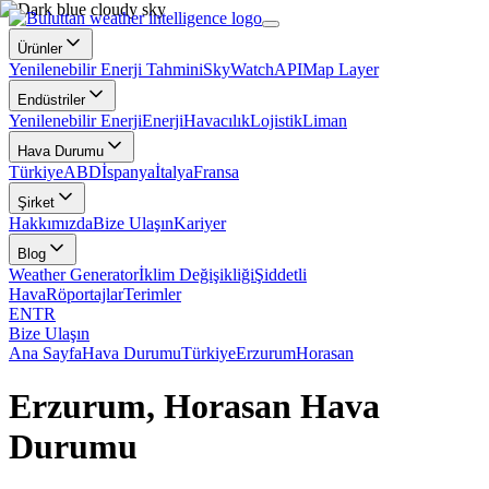
Ürünler
Yenilenebilir Enerji Tahmini
SkyWatch
API
Map Layer
Endüstriler
Yenilenebilir Enerji
Enerji
Havacılık
Lojistik
Liman
Hava Durumu
Türkiye
ABD
İspanya
İtalya
Fransa
Şirket
Hakkımızda
Bize Ulaşın
Kariyer
Blog
Weather Generator
İklim Değişikliği
Şiddetli
Hava
Röportajlar
Terimler
EN
TR
Bize Ulaşın
Ana Sayfa
Hava Durumu
Türkiye
Erzurum
Horasan
Erzurum, Horasan Hava
Durumu