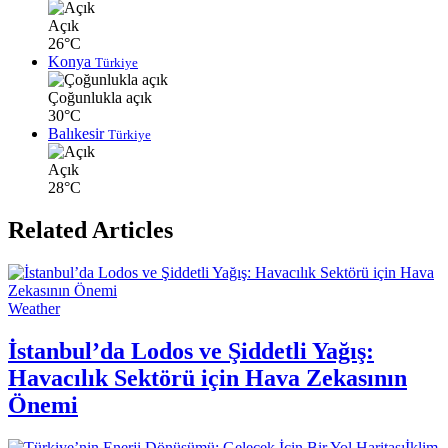
Açık
26°C
Konya
Türkiye
Çoğunlukla açık
30°C
Balıkesir
Türkiye
Açık
28°C
Related Articles
Weather
İstanbul’da Lodos ve Şiddetli Yağış:
Havacılık Sektörü için Hava Zekasının
Önemi
İklim