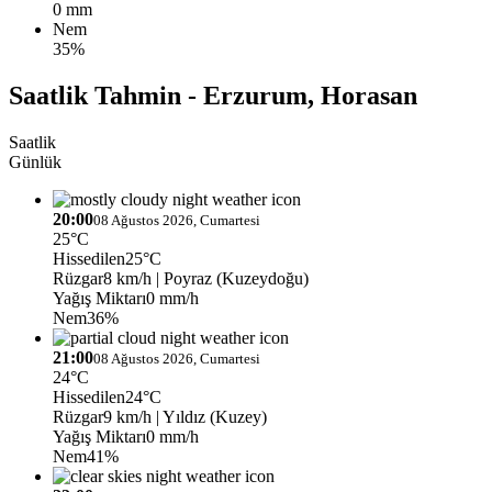
0 mm
Nem
35%
Saatlik Tahmin - Erzurum, Horasan
Saatlik
Günlük
20:00
08 Ağustos 2026, Cumartesi
25°C
Hissedilen
25°C
Rüzgar
8 km/h
| Poyraz (Kuzeydoğu)
Yağış Miktarı
0 mm/h
Nem
36%
21:00
08 Ağustos 2026, Cumartesi
24°C
Hissedilen
24°C
Rüzgar
9 km/h
| Yıldız (Kuzey)
Yağış Miktarı
0 mm/h
Nem
41%