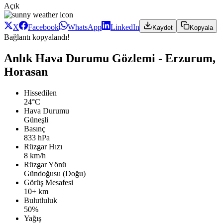
Açık
X
Facebook
WhatsApp
LinkedIn
Kaydet
Kopyala
Bağlantı kopyalandı!
Anlık Hava Durumu Gözlemi - Erzurum,
Horasan
Hissedilen
24°C
Hava Durumu
Güneşli
Basınç
833 hPa
Rüzgar Hızı
8 km/h
Rüzgar Yönü
Gündoğusu (Doğu)
Görüş Mesafesi
10+ km
Bulutluluk
50%
Yağış