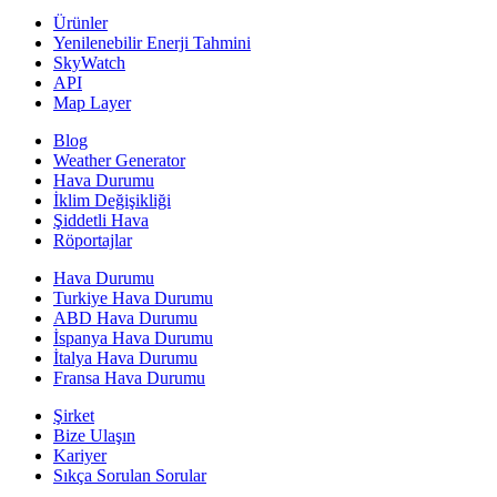
Ürünler
Yenilenebilir Enerji Tahmini
SkyWatch
API
Map Layer
Blog
Weather Generator
Hava Durumu
İklim Değişikliği
Şiddetli Hava
Röportajlar
Hava Durumu
Turkiye Hava Durumu
ABD Hava Durumu
İspanya Hava Durumu
İtalya Hava Durumu
Fransa Hava Durumu
Şirket
Bize Ulaşın
Kariyer
Sıkça Sorulan Sorular