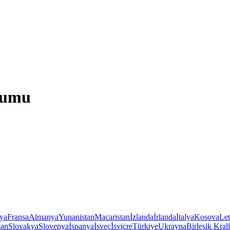
rumu
iya
Fransa
Almanya
Yunanistan
Macaristan
İzlanda
İrlanda
İtalya
Kosova
Le
tan
Slovakya
Slovenya
İspanya
İsveç
İsviçre
Türkiye
Ukrayna
Birleşik Krall