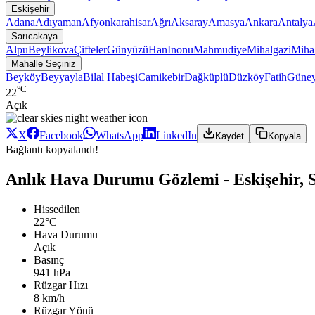
Eskişehir
Adana
Adıyaman
Afyonkarahisar
Ağrı
Aksaray
Amasya
Ankara
Antalya
Sarıcakaya
Alpu
Beylikova
Çifteler
Günyüzü
Han
Inonu
Mahmudiye
Mihalgazi
Mihal
Mahalle Seçiniz
Beyköy
Beyyayla
Bilal Habeşi
Camikebir
Dağküplü
Düzköy
Fatih
Güne
°C
22
Açık
X
Facebook
WhatsApp
LinkedIn
Kaydet
Kopyala
Bağlantı kopyalandı!
Anlık Hava Durumu Gözlemi - Eskişehir, 
Hissedilen
22°C
Hava Durumu
Açık
Basınç
941 hPa
Rüzgar Hızı
8 km/h
Rüzgar Yönü