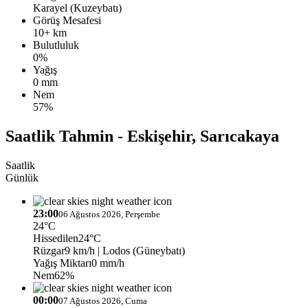
Karayel (Kuzeybatı)
Görüş Mesafesi
10+ km
Bulutluluk
0%
Yağış
0 mm
Nem
57%
Saatlik Tahmin - Eskişehir, Sarıcakaya
Saatlik
Günlük
23:00
06 Ağustos 2026, Perşembe
24°C
Hissedilen
24°C
Rüzgar
9 km/h
| Lodos (Güneybatı)
Yağış Miktarı
0 mm/h
Nem
62%
00:00
07 Ağustos 2026, Cuma