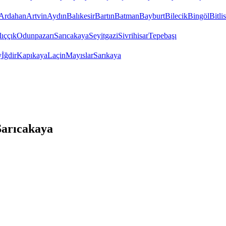
Ardahan
Artvin
Aydın
Balıkesir
Bartın
Batman
Bayburt
Bilecik
Bingöl
Bitlis
ıççık
Odunpazarı
Sarıcakaya
Seyitgazi
Sivrihisar
Tepebaşı
y
İğdir
Kapıkaya
Laçin
Mayıslar
Sarıkaya
Sarıcakaya