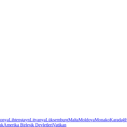
tonya
Lihtenştayn
Litvanya
Lüksemburg
Malta
Moldova
Monako
Karadağ
ık
Amerika Birleşik Devletleri
Vatikan