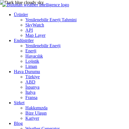
Ürünler
Yenilenebilir Enerji Tahmini
SkyWatch
API
Map Layer
Endüstriler
Yenilenebilir Enerji
Enerji
Havacılık
Lojistik
Liman
Hava Durumu
Türkiye
ABD
İspanya
İtalya
Fransa
Şirket
Hakkımızda
Bize Ulaşın
Kariyer
Blog
Weather Generator