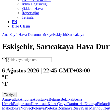
İklim Değişikliği
Şiddetli Hava
Röportajlar
Terimler
EN
Bize Ulaşın
Ana Sayfa
Hava Durumu
Türkiye
Eskişehir
Sarıcakaya
Eskişehir, Sarıcakaya Hava Du
6 Ağustos 2026 | 22:45 GMT+03:00
°C
°F
Türkiye
Arnavutluk
Andorra
Avusturya
Belarus
Belçika
Bosna
Hersek
Bulgaristan
Hırvatistan
Kıbrıs
Çekya
Danimarka
Estonya
Finland
Makedonya
Norveç
Polonya
Portekiz
Romanya
Rusya
San Marino
Sırbis