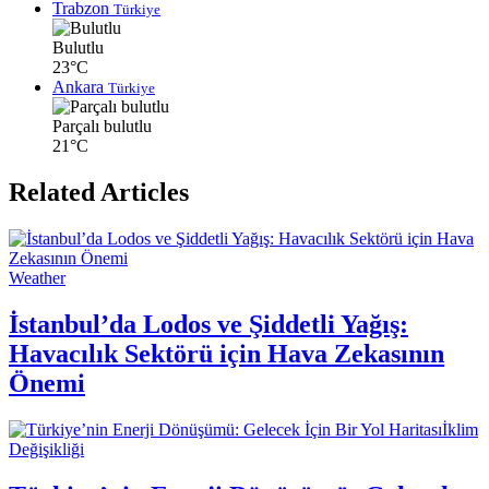
Trabzon
Türkiye
Bulutlu
23°C
Ankara
Türkiye
Parçalı bulutlu
21°C
Related Articles
Weather
İstanbul’da Lodos ve Şiddetli Yağış:
Havacılık Sektörü için Hava Zekasının
Önemi
İklim
Değişikliği