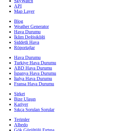
SkyWatch
API
Map Layer
Blog
Weather Generator
Hava Durumu
İklim Değişikliği
Şiddetli Hava
Röportajlar
Hava Durumu
Turkiye Hava Durumu
ABD Hava Durumu
İspanya Hava Durumu
İtalya Hava Durumu
Fransa Hava Durumu
Şirket
Bize Ulaşın
Kariyer
Sıkça Sorulan Sorular
Terimler
Albedo
Gök Gürültülü Fırtına