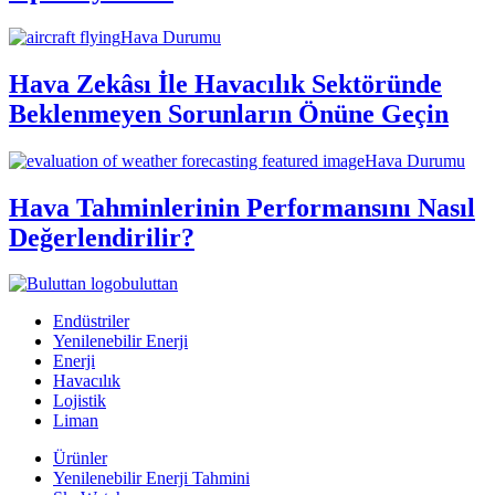
Hava Durumu
Hava Zekâsı İle Havacılık Sektöründe
Beklenmeyen Sorunların Önüne Geçin
Hava Durumu
Hava Tahminlerinin Performansını Nasıl
Değerlendirilir?
buluttan
Endüstriler
Yenilenebilir Enerji
Enerji
Havacılık
Lojistik
Liman
Ürünler
Yenilenebilir Enerji Tahmini