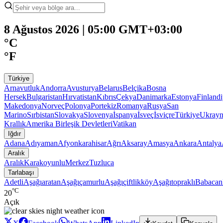
8 Ağustos 2026 | 05:00 GMT+03:00
°C
°F
Türkiye
Arnavutluk
Andorra
Avusturya
Belarus
Belçika
Bosna
Hersek
Bulgaristan
Hırvatistan
Kıbrıs
Çekya
Danimarka
Estonya
Finland
Makedonya
Norveç
Polonya
Portekiz
Romanya
Rusya
San
Marino
Sırbistan
Slovakya
Slovenya
İspanya
İsveç
İsviçre
Türkiye
Ukray
Krallık
Amerika Birleşik Devletleri
Vatikan
Iğdır
Adana
Adıyaman
Afyonkarahisar
Ağrı
Aksaray
Amasya
Ankara
Antalya
Aralık
Aralık
Karakoyunlu
Merkez
Tuzluca
Tarlabaşı
Adetli
Aşağıaratan
Aşağıçamurlu
Aşağıçiftlikköy
Aşağıtopraklı
Babacan
°C
20
Açık