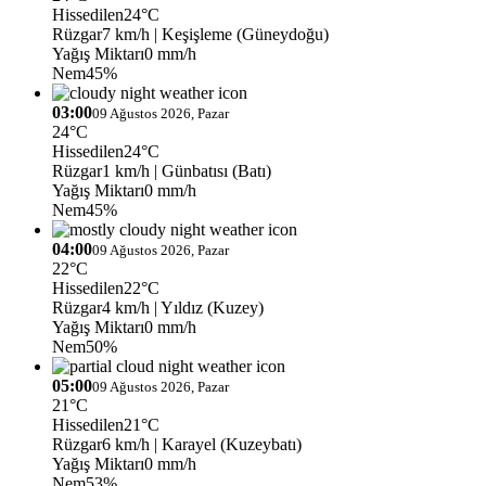
Hissedilen
24°C
Rüzgar
7 km/h
| Keşişleme (Güneydoğu)
Yağış Miktarı
0 mm/h
Nem
45%
03:00
09 Ağustos 2026, Pazar
24°C
Hissedilen
24°C
Rüzgar
1 km/h
| Günbatısı (Batı)
Yağış Miktarı
0 mm/h
Nem
45%
04:00
09 Ağustos 2026, Pazar
22°C
Hissedilen
22°C
Rüzgar
4 km/h
| Yıldız (Kuzey)
Yağış Miktarı
0 mm/h
Nem
50%
05:00
09 Ağustos 2026, Pazar
21°C
Hissedilen
21°C
Rüzgar
6 km/h
| Karayel (Kuzeybatı)
Yağış Miktarı
0 mm/h
Nem
53%