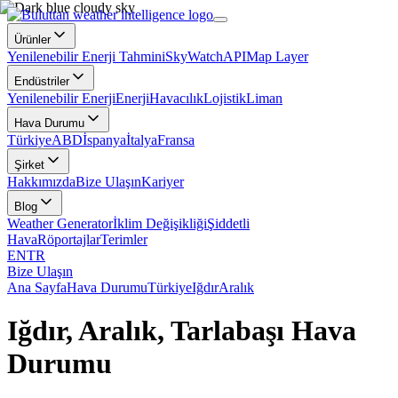
Ürünler
Yenilenebilir Enerji Tahmini
SkyWatch
API
Map Layer
Endüstriler
Yenilenebilir Enerji
Enerji
Havacılık
Lojistik
Liman
Hava Durumu
Türkiye
ABD
İspanya
İtalya
Fransa
Şirket
Hakkımızda
Bize Ulaşın
Kariyer
Blog
Weather Generator
İklim Değişikliği
Şiddetli
Hava
Röportajlar
Terimler
EN
TR
Bize Ulaşın
Ana Sayfa
Hava Durumu
Türkiye
Iğdır
Aralık
Iğdır, Aralık, Tarlabaşı Hava
Durumu