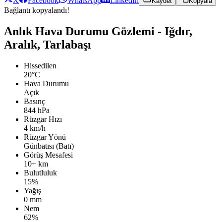
X
Facebook
WhatsApp
LinkedIn
Kaydet
Kopyala
Bağlantı kopyalandı!
Anlık Hava Durumu Gözlemi - Iğdır,
Aralık, Tarlabaşı
Hissedilen
20°C
Hava Durumu
Açık
Basınç
844 hPa
Rüzgar Hızı
4 km/h
Rüzgar Yönü
Günbatısı (Batı)
Görüş Mesafesi
10+ km
Bulutluluk
15%
Yağış
0 mm
Nem
62%