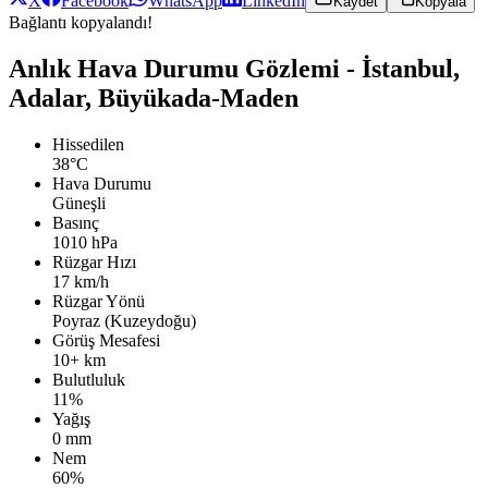
X
Facebook
WhatsApp
LinkedIn
Kaydet
Kopyala
Bağlantı kopyalandı!
Anlık Hava Durumu Gözlemi - İstanbul,
Adalar, Büyükada-Maden
Hissedilen
38°C
Hava Durumu
Güneşli
Basınç
1010 hPa
Rüzgar Hızı
17 km/h
Rüzgar Yönü
Poyraz (Kuzeydoğu)
Görüş Mesafesi
10+ km
Bulutluluk
11%
Yağış
0 mm
Nem
60%