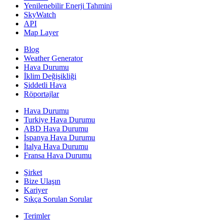
Yenilenebilir Enerji Tahmini
SkyWatch
API
Map Layer
Blog
Weather Generator
Hava Durumu
İklim Değişikliği
Şiddetli Hava
Röportajlar
Hava Durumu
Turkiye Hava Durumu
ABD Hava Durumu
İspanya Hava Durumu
İtalya Hava Durumu
Fransa Hava Durumu
Şirket
Bize Ulaşın
Kariyer
Sıkça Sorulan Sorular
Terimler