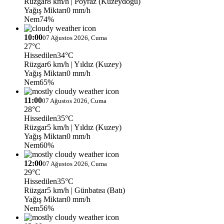
Rüzgar
8 km/h
| Poyraz (Kuzeydoğu)
Yağış Miktarı
0 mm/h
Nem
74%
10:00
07 Ağustos 2026, Cuma
27°C
Hissedilen
34°C
Rüzgar
6 km/h
| Yıldız (Kuzey)
Yağış Miktarı
0 mm/h
Nem
65%
11:00
07 Ağustos 2026, Cuma
28°C
Hissedilen
35°C
Rüzgar
5 km/h
| Yıldız (Kuzey)
Yağış Miktarı
0 mm/h
Nem
60%
12:00
07 Ağustos 2026, Cuma
29°C
Hissedilen
35°C
Rüzgar
5 km/h
| Günbatısı (Batı)
Yağış Miktarı
0 mm/h
Nem
56%