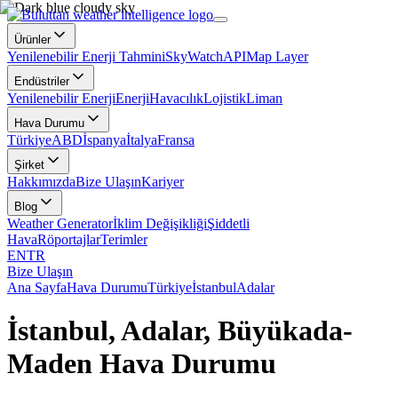
Ürünler
Yenilenebilir Enerji Tahmini
SkyWatch
API
Map Layer
Endüstriler
Yenilenebilir Enerji
Enerji
Havacılık
Lojistik
Liman
Hava Durumu
Türkiye
ABD
İspanya
İtalya
Fransa
Şirket
Hakkımızda
Bize Ulaşın
Kariyer
Blog
Weather Generator
İklim Değişikliği
Şiddetli
Hava
Röportajlar
Terimler
EN
TR
Bize Ulaşın
Ana Sayfa
Hava Durumu
Türkiye
İstanbul
Adalar
İstanbul, Adalar, Büyükada-
Maden Hava Durumu