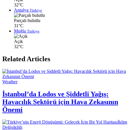
32°C
Antalya
Türkiye
Parçalı bulutlu
31°C
Muğla
Türkiye
Açık
32°C
Related Articles
Weather
İstanbul’da Lodos ve Şiddetli Yağış:
Havacılık Sektörü için Hava Zekasının
Önemi
İklim
Değişikliği