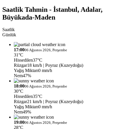
Saatlik Tahmin - İstanbul, Adalar,
Büyükada-Maden
Saatlik
Günlük
17:00
06 Ağustos 2026, Perşembe
31°C
Hissedilen
37°C
Rüzgar
18 km/h
| Poyraz (Kuzeydoğu)
Yağış Miktarı
0 mm/h
Nem
47%
18:00
06 Ağustos 2026, Perşembe
30°C
Hissedilen
35°C
Rüzgar
21 km/h
| Poyraz (Kuzeydoğu)
Yağış Miktarı
0 mm/h
Nem
49%
19:00
06 Ağustos 2026, Perşembe
28°C