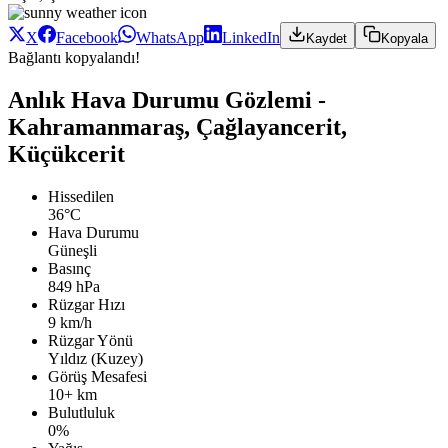
X
Facebook
WhatsApp
LinkedIn
Kaydet
Kopyala
Bağlantı kopyalandı!
Anlık Hava Durumu Gözlemi -
Kahramanmaraş, Çağlayancerit,
Küçükcerit
Hissedilen
36°C
Hava Durumu
Güneşli
Basınç
849 hPa
Rüzgar Hızı
9 km/h
Rüzgar Yönü
Yıldız (Kuzey)
Görüş Mesafesi
10+ km
Bulutluluk
0%