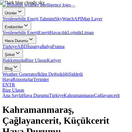
Ürünler
Yenilenebilir Enerji Tahmini
SkyWatch
API
Map Layer
Endüstriler
Yenilenebilir Enerji
Enerji
Havacılık
Lojistik
Liman
Hava Durumu
Türkiye
ABD
İspanya
İtalya
Fransa
Şirket
Hakkımızda
Bize Ulaşın
Kariyer
Blog
Weather Generator
İklim Değişikliği
Şiddetli
Hava
Röportajlar
Terimler
EN
TR
Bize Ulaşın
Ana Sayfa
Hava Durumu
Türkiye
Kahramanmaraş
Çağlayancerit
Kahramanmaraş,
Çağlayancerit, Küçükcerit
Hava Durumu