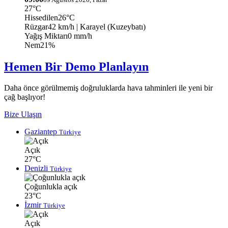
27°C
Hissedilen
26°C
Rüzgar
42 km/h
| Karayel (Kuzeybatı)
Yağış Miktarı
0 mm/h
Nem
21%
Hemen Bir Demo Planlayın
Daha önce görülmemiş doğruluklarda hava tahminleri ile yeni bir
çağ başlıyor!
Bize Ulaşın
Gaziantep
Türkiye
Açık
27°C
Denizli
Türkiye
Çoğunlukla açık
23°C
İzmir
Türkiye
Açık