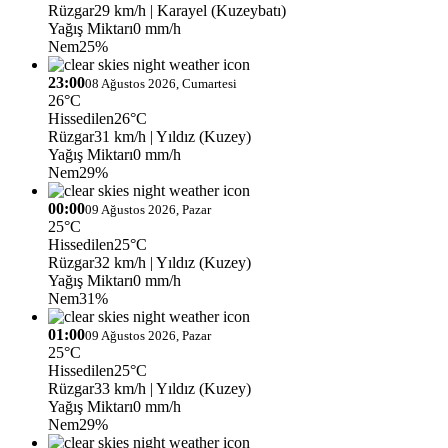
Rüzgar
29 km/h
| Karayel (Kuzeybatı)
Yağış Miktarı
0 mm/h
Nem
25%
23:00
08 Ağustos 2026, Cumartesi
26°C
Hissedilen
26°C
Rüzgar
31 km/h
| Yıldız (Kuzey)
Yağış Miktarı
0 mm/h
Nem
29%
00:00
09 Ağustos 2026, Pazar
25°C
Hissedilen
25°C
Rüzgar
32 km/h
| Yıldız (Kuzey)
Yağış Miktarı
0 mm/h
Nem
31%
01:00
09 Ağustos 2026, Pazar
25°C
Hissedilen
25°C
Rüzgar
33 km/h
| Yıldız (Kuzey)
Yağış Miktarı
0 mm/h
Nem
29%