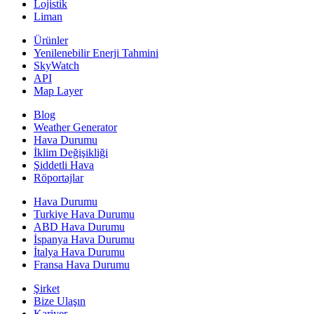
Lojistik
Liman
Ürünler
Yenilenebilir Enerji Tahmini
SkyWatch
API
Map Layer
Blog
Weather Generator
Hava Durumu
İklim Değişikliği
Şiddetli Hava
Röportajlar
Hava Durumu
Turkiye Hava Durumu
ABD Hava Durumu
İspanya Hava Durumu
İtalya Hava Durumu
Fransa Hava Durumu
Şirket
Bize Ulaşın
Kariyer