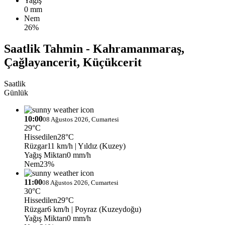
Yağış
0 mm
Nem
26%
Saatlik Tahmin - Kahramanmaraş,
Çağlayancerit, Küçükcerit
Saatlik
Günlük
10:00
08 Ağustos 2026, Cumartesi
29°C
Hissedilen
28°C
Rüzgar
11 km/h
| Yıldız (Kuzey)
Yağış Miktarı
0 mm/h
Nem
23%
11:00
08 Ağustos 2026, Cumartesi
30°C
Hissedilen
29°C
Rüzgar
6 km/h
| Poyraz (Kuzeydoğu)
Yağış Miktarı
0 mm/h