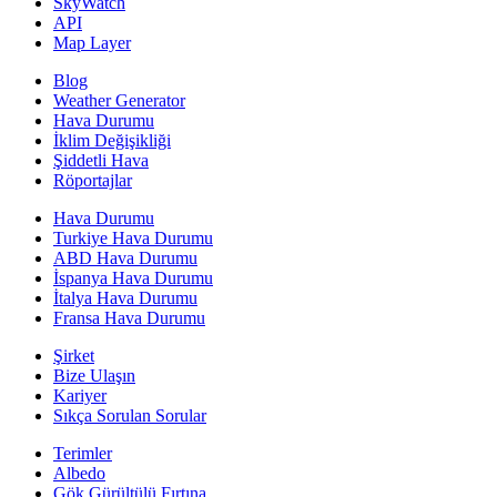
SkyWatch
API
Map Layer
Blog
Weather Generator
Hava Durumu
İklim Değişikliği
Şiddetli Hava
Röportajlar
Hava Durumu
Turkiye Hava Durumu
ABD Hava Durumu
İspanya Hava Durumu
İtalya Hava Durumu
Fransa Hava Durumu
Şirket
Bize Ulaşın
Kariyer
Sıkça Sorulan Sorular
Terimler
Albedo
Gök Gürültülü Fırtına