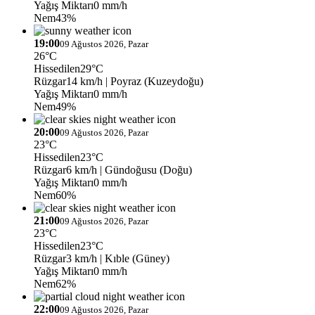
Yağış Miktarı
0 mm/h
Nem
43%
19:00
09 Ağustos 2026, Pazar
26°C
Hissedilen
29°C
Rüzgar
14 km/h
| Poyraz (Kuzeydoğu)
Yağış Miktarı
0 mm/h
Nem
49%
20:00
09 Ağustos 2026, Pazar
23°C
Hissedilen
23°C
Rüzgar
6 km/h
| Gündoğusu (Doğu)
Yağış Miktarı
0 mm/h
Nem
60%
21:00
09 Ağustos 2026, Pazar
23°C
Hissedilen
23°C
Rüzgar
3 km/h
| Kıble (Güney)
Yağış Miktarı
0 mm/h
Nem
62%
22:00
09 Ağustos 2026, Pazar