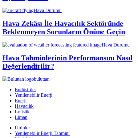
Hava Durumu
Hava Zekâsı İle Havacılık Sektöründe
Beklenmeyen Sorunların Önüne Geçin
Hava Durumu
Hava Tahminlerinin Performansını Nasıl
Değerlendirilir?
buluttan
Endüstriler
Yenilenebilir Enerji
Enerji
Havacılık
Lojistik
Liman
Ürünler
Yenilenebilir Enerji Tahmini