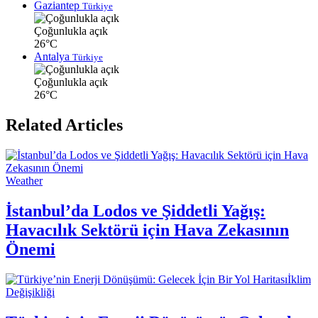
Gaziantep
Türkiye
Çoğunlukla açık
26°C
Antalya
Türkiye
Çoğunlukla açık
26°C
Related Articles
Weather
İstanbul’da Lodos ve Şiddetli Yağış:
Havacılık Sektörü için Hava Zekasının
Önemi
İklim
Değişikliği