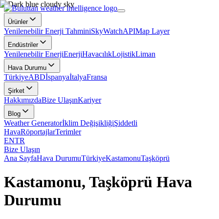
Ürünler
Yenilenebilir Enerji Tahmini
SkyWatch
API
Map Layer
Endüstriler
Yenilenebilir Enerji
Enerji
Havacılık
Lojistik
Liman
Hava Durumu
Türkiye
ABD
İspanya
İtalya
Fransa
Şirket
Hakkımızda
Bize Ulaşın
Kariyer
Blog
Weather Generator
İklim Değişikliği
Şiddetli
Hava
Röportajlar
Terimler
EN
TR
Bize Ulaşın
Ana Sayfa
Hava Durumu
Türkiye
Kastamonu
Taşköprü
Kastamonu, Taşköprü Hava
Durumu