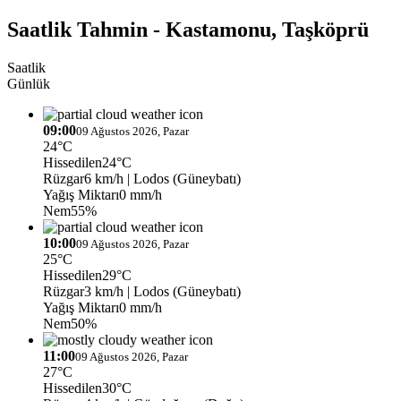
Saatlik Tahmin - Kastamonu, Taşköprü
Saatlik
Günlük
09:00
09 Ağustos 2026, Pazar
24°C
Hissedilen
24°C
Rüzgar
6 km/h
| Lodos (Güneybatı)
Yağış Miktarı
0 mm/h
Nem
55%
10:00
09 Ağustos 2026, Pazar
25°C
Hissedilen
29°C
Rüzgar
3 km/h
| Lodos (Güneybatı)
Yağış Miktarı
0 mm/h
Nem
50%
11:00
09 Ağustos 2026, Pazar
27°C
Hissedilen
30°C