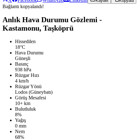
X
Facebook
WhatsApp
LinkedIn
Kaydet
Kopyala
Bağlantı kopyalandı!
Anlık Hava Durumu Gözlemi -
Kastamonu, Taşköprü
Hissedilen
18°C
Hava Durumu
Güneşli
Basınç
938 hPa
Rüzgar Hızı
4 km/h
Rüzgar Yönü
Lodos (Güneybatı)
Görüş Mesafesi
10+ km
Bulutluluk
8%
Yağış
0 mm
Nem
68%