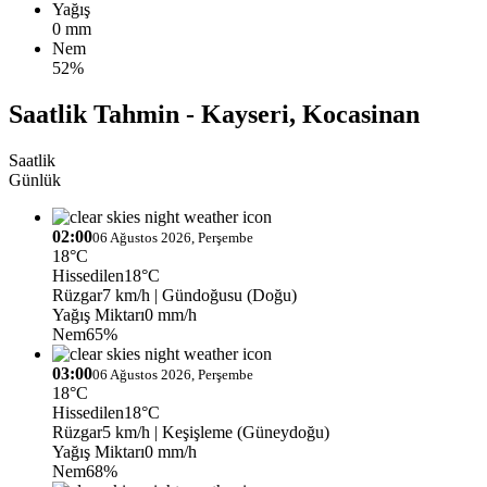
Yağış
0 mm
Nem
52%
Saatlik Tahmin - Kayseri, Kocasinan
Saatlik
Günlük
02:00
06 Ağustos 2026, Perşembe
18°C
Hissedilen
18°C
Rüzgar
7 km/h
| Gündoğusu (Doğu)
Yağış Miktarı
0 mm/h
Nem
65%
03:00
06 Ağustos 2026, Perşembe
18°C
Hissedilen
18°C
Rüzgar
5 km/h
| Keşişleme (Güneydoğu)
Yağış Miktarı
0 mm/h
Nem
68%