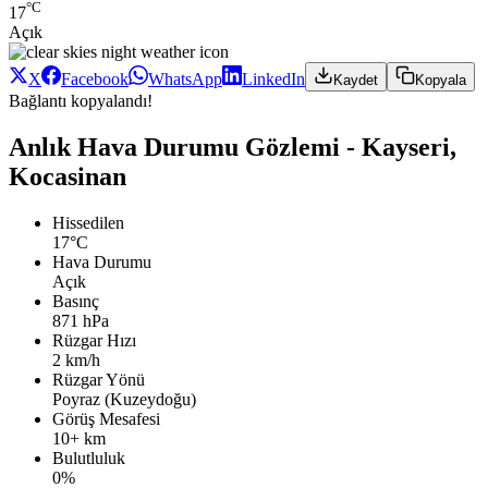
°C
17
Açık
X
Facebook
WhatsApp
LinkedIn
Kaydet
Kopyala
Bağlantı kopyalandı!
Anlık Hava Durumu Gözlemi - Kayseri,
Kocasinan
Hissedilen
17°C
Hava Durumu
Açık
Basınç
871 hPa
Rüzgar Hızı
2 km/h
Rüzgar Yönü
Poyraz (Kuzeydoğu)
Görüş Mesafesi
10+ km
Bulutluluk
0%