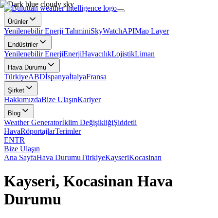
Ürünler
Yenilenebilir Enerji Tahmini
SkyWatch
API
Map Layer
Endüstriler
Yenilenebilir Enerji
Enerji
Havacılık
Lojistik
Liman
Hava Durumu
Türkiye
ABD
İspanya
İtalya
Fransa
Şirket
Hakkımızda
Bize Ulaşın
Kariyer
Blog
Weather Generator
İklim Değişikliği
Şiddetli
Hava
Röportajlar
Terimler
EN
TR
Bize Ulaşın
Ana Sayfa
Hava Durumu
Türkiye
Kayseri
Kocasinan
Kayseri, Kocasinan Hava
Durumu