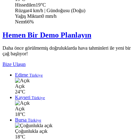
Hissedilen
19°C
Rüzgar
4 km/h
| Gündoğusu (Doğu)
Yağış Miktarı
0 mm/h
Nem
66%
Hemen Bir Demo Planlayın
Daha önce görülmemiş doğruluklarda hava tahminleri ile yeni bir
çağ başlıyor!
Bize Ulaşın
Edirne
Türkiye
Açık
24°C
Kayseri
Türkiye
Açık
18°C
Bursa
Türkiye
Çoğunlukla açık
18°C