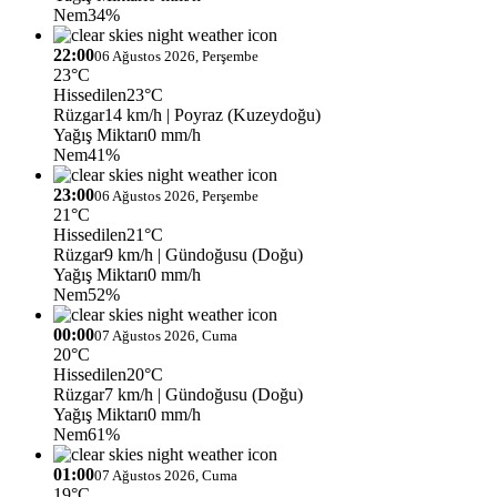
Nem
34%
22:00
06 Ağustos 2026, Perşembe
23°C
Hissedilen
23°C
Rüzgar
14 km/h
| Poyraz (Kuzeydoğu)
Yağış Miktarı
0 mm/h
Nem
41%
23:00
06 Ağustos 2026, Perşembe
21°C
Hissedilen
21°C
Rüzgar
9 km/h
| Gündoğusu (Doğu)
Yağış Miktarı
0 mm/h
Nem
52%
00:00
07 Ağustos 2026, Cuma
20°C
Hissedilen
20°C
Rüzgar
7 km/h
| Gündoğusu (Doğu)
Yağış Miktarı
0 mm/h
Nem
61%
01:00
07 Ağustos 2026, Cuma
19°C