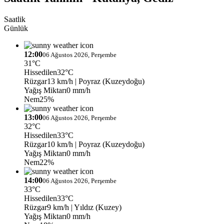
Saatlik
Günlük
12:00
06 Ağustos 2026, Perşembe
31°C
Hissedilen
32°C
Rüzgar
13 km/h
| Poyraz (Kuzeydoğu)
Yağış Miktarı
0 mm/h
Nem
25%
13:00
06 Ağustos 2026, Perşembe
32°C
Hissedilen
33°C
Rüzgar
10 km/h
| Poyraz (Kuzeydoğu)
Yağış Miktarı
0 mm/h
Nem
22%
14:00
06 Ağustos 2026, Perşembe
33°C
Hissedilen
33°C
Rüzgar
9 km/h
| Yıldız (Kuzey)
Yağış Miktarı
0 mm/h