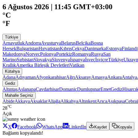
6 Ağustos 2026 | 11:45 GMT+03:00
°C
°F
Türkiye
Arnavutluk
Andorra
Avusturya
Belarus
Belçika
Bosna
Hersek
Bulgaristan
Hırvatistan
Kıbrıs
Çekya
Danimarka
Estonya
Finland
Makedonya
Norveç
Polonya
Portekiz
Romanya
Rusya
San
Marino
Sırbistan
Slovakya
Slovenya
İspanya
İsveç
İsviçre
Türkiye
Ukray
Krallık
Amerika Birleşik Devletleri
Vatikan
Kütahya
Adana
Adıyaman
Afyonkarahisar
Ağrı
Aksaray
Amasya
Ankara
Antalya
Gediz
Altıntaş
Aslanapa
Çavdarhisar
Domaniç
Dumlupınar
Emet
Gediz
Hisarcı
Mahalle Seçiniz
Abide
Akkaya
Aksaklar
Aliağa
Alikahya
Altınkent
Arıca
Aşıkpaşa
Cebrai
°C
28
Açık
X
Facebook
WhatsApp
LinkedIn
Kaydet
Kopyala
Bağlantı kopyalandı!