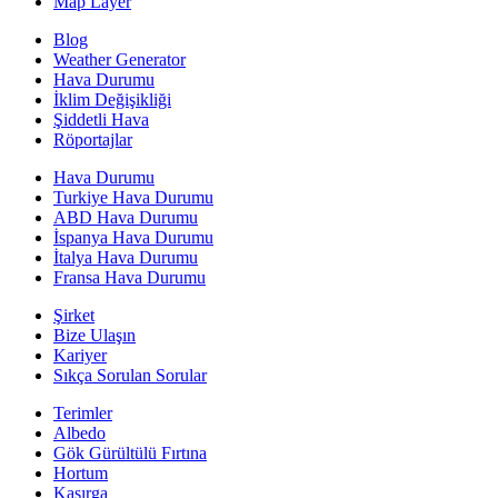
Map Layer
Blog
Weather Generator
Hava Durumu
İklim Değişikliği
Şiddetli Hava
Röportajlar
Hava Durumu
Turkiye Hava Durumu
ABD Hava Durumu
İspanya Hava Durumu
İtalya Hava Durumu
Fransa Hava Durumu
Şirket
Bize Ulaşın
Kariyer
Sıkça Sorulan Sorular
Terimler
Albedo
Gök Gürültülü Fırtına
Hortum
Kasırga