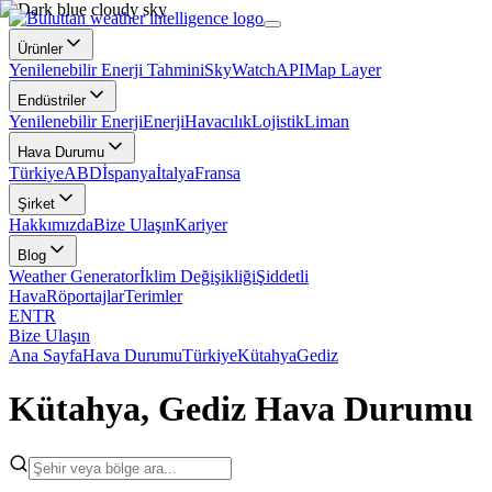
Ürünler
Yenilenebilir Enerji Tahmini
SkyWatch
API
Map Layer
Endüstriler
Yenilenebilir Enerji
Enerji
Havacılık
Lojistik
Liman
Hava Durumu
Türkiye
ABD
İspanya
İtalya
Fransa
Şirket
Hakkımızda
Bize Ulaşın
Kariyer
Blog
Weather Generator
İklim Değişikliği
Şiddetli
Hava
Röportajlar
Terimler
EN
TR
Bize Ulaşın
Ana Sayfa
Hava Durumu
Türkiye
Kütahya
Gediz
Kütahya, Gediz Hava Durumu