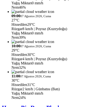
Yağış Miktarı
0 mm/h
Nem
46%
09:00
07 Ağustos 2026, Cuma
27°C
Hissedilen
29°C
Rüzgar
8 km/h
| Poyraz (Kuzeydoğu)
Yağış Miktarı
0 mm/h
Nem
39%
10:00
07 Ağustos 2026, Cuma
29°C
Hissedilen
30°C
Rüzgar
4 km/h
| Poyraz (Kuzeydoğu)
Yağış Miktarı
0 mm/h
Nem
32%
11:00
07 Ağustos 2026, Cuma
30°C
Hissedilen
31°C
Rüzgar
2 km/h
| Günbatısı (Batı)
Yağış Miktarı
0 mm/h
Nem
24%