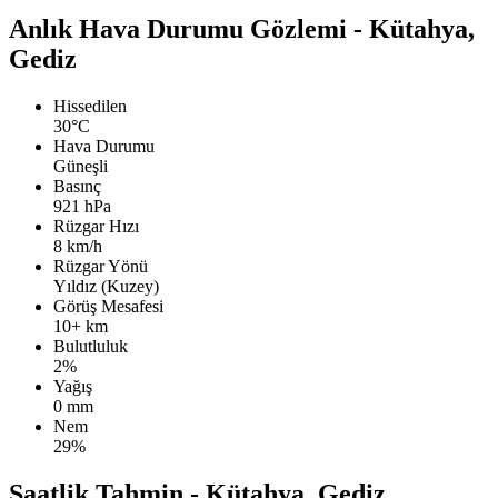
Anlık Hava Durumu Gözlemi - Kütahya,
Gediz
Hissedilen
30°C
Hava Durumu
Güneşli
Basınç
921 hPa
Rüzgar Hızı
8 km/h
Rüzgar Yönü
Yıldız (Kuzey)
Görüş Mesafesi
10+ km
Bulutluluk
2%
Yağış
0 mm
Nem
29%
Saatlik Tahmin - Kütahya, Gediz