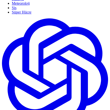
Meteoroloji
Sis
Süper Hücre