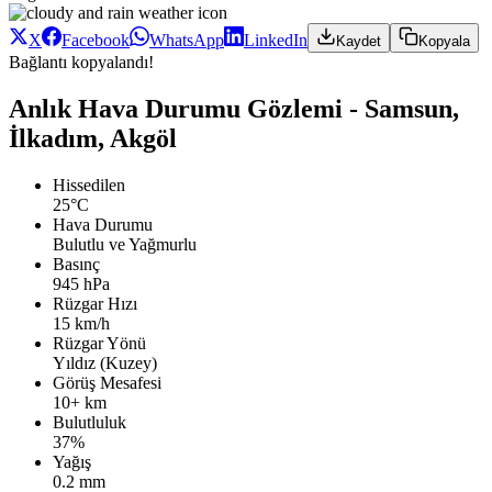
X
Facebook
WhatsApp
LinkedIn
Kaydet
Kopyala
Bağlantı kopyalandı!
Anlık Hava Durumu Gözlemi - Samsun,
İlkadım, Akgöl
Hissedilen
25°C
Hava Durumu
Bulutlu ve Yağmurlu
Basınç
945 hPa
Rüzgar Hızı
15 km/h
Rüzgar Yönü
Yıldız (Kuzey)
Görüş Mesafesi
10+ km
Bulutluluk
37%
Yağış
0.2 mm