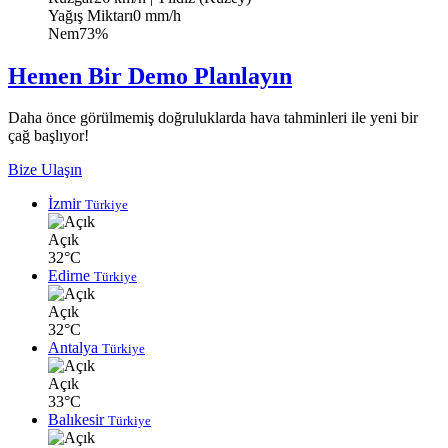
Yağış Miktarı
0 mm/h
Nem
73%
Hemen Bir Demo Planlayın
Daha önce görülmemiş doğruluklarda hava tahminleri ile yeni bir
çağ başlıyor!
Bize Ulaşın
İzmir
Türkiye
Açık
32°C
Edirne
Türkiye
Açık
32°C
Antalya
Türkiye
Açık
33°C
Balıkesir
Türkiye