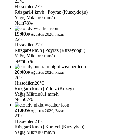
23°C
Hissedilen
23°C
Rüzgar
14 km/h
| Poyraz (Kuzeydoğu)
Yağış Miktarı
0 mm/h
Nem
78%
19:00
09 Ağustos 2026, Pazar
22°C
Hissedilen
22°C
Rüzgar
9 km/h
| Poyraz (Kuzeydoğu)
Yağış Miktarı
0 mm/h
Nem
85%
20:00
09 Ağustos 2026, Pazar
20°C
Hissedilen
20°C
Rüzgar
5 km/h
| Yıldız (Kuzey)
Yağış Miktarı
0.1 mm/h
Nem
97%
21:00
09 Ağustos 2026, Pazar
21°C
Hissedilen
21°C
Rüzgar
8 km/h
| Karayel (Kuzeybatı)
Yağış Miktarı
0 mm/h