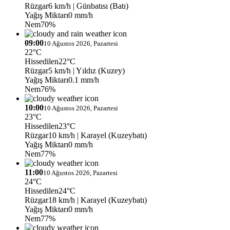
Rüzgar
6 km/h
| Günbatısı (Batı)
Yağış Miktarı
0 mm/h
Nem
70%
09:00
10 Ağustos 2026, Pazartesi
22°C
Hissedilen
22°C
Rüzgar
5 km/h
| Yıldız (Kuzey)
Yağış Miktarı
0.1 mm/h
Nem
76%
10:00
10 Ağustos 2026, Pazartesi
23°C
Hissedilen
23°C
Rüzgar
10 km/h
| Karayel (Kuzeybatı)
Yağış Miktarı
0 mm/h
Nem
77%
11:00
10 Ağustos 2026, Pazartesi
24°C
Hissedilen
24°C
Rüzgar
18 km/h
| Karayel (Kuzeybatı)
Yağış Miktarı
0 mm/h
Nem
77%