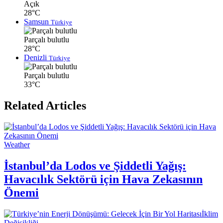
Açık
28°C
Samsun
Türkiye
Parçalı bulutlu
28°C
Denizli
Türkiye
Parçalı bulutlu
33°C
Related Articles
Weather
İstanbul’da Lodos ve Şiddetli Yağış:
Havacılık Sektörü için Hava Zekasının
Önemi
İklim
Değişikliği