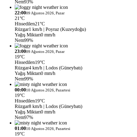
Nem
93%
22:00
09 Ağustos 2026, Pazar
21°C
Hissedilen
21°C
Rüzgar
1 km/h
| Poyraz (Kuzeydoğu)
Yağış Miktarı
0 mm/h
Nem
99%
23:00
09 Ağustos 2026, Pazar
19°C
Hissedilen
19°C
Rüzgar
4 km/h
| Lodos (Güneybatı)
Yağış Miktarı
0 mm/h
Nem
99%
00:00
10 Ağustos 2026, Pazartesi
19°C
Hissedilen
19°C
Rüzgar
8 km/h
| Lodos (Güneybatı)
Yağış Miktarı
0 mm/h
Nem
97%
01:00
10 Ağustos 2026, Pazartesi
19°C