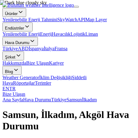
Ürünler
Yenilenebilir Enerji Tahmini
SkyWatch
API
Map Layer
Endüstriler
Yenilenebilir Enerji
Enerji
Havacılık
Lojistik
Liman
Hava Durumu
Türkiye
ABD
İspanya
İtalya
Fransa
Şirket
Hakkımızda
Bize Ulaşın
Kariyer
Blog
Weather Generator
İklim Değişikliği
Şiddetli
Hava
Röportajlar
Terimler
EN
TR
Bize Ulaşın
Ana Sayfa
Hava Durumu
Türkiye
Samsun
İlkadım
Samsun, İlkadım, Akgöl Hava
Durumu