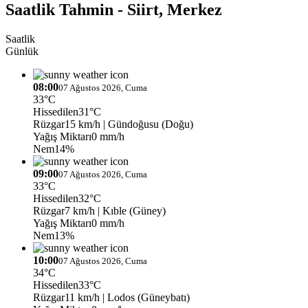
Saatlik Tahmin - Siirt, Merkez
Saatlik
Günlük
08:00
07 Ağustos 2026, Cuma
33°C
Hissedilen
31°C
Rüzgar
15 km/h
| Gündoğusu (Doğu)
Yağış Miktarı
0 mm/h
Nem
14%
09:00
07 Ağustos 2026, Cuma
33°C
Hissedilen
32°C
Rüzgar
7 km/h
| Kıble (Güney)
Yağış Miktarı
0 mm/h
Nem
13%
10:00
07 Ağustos 2026, Cuma
34°C
Hissedilen
33°C
Rüzgar
11 km/h
| Lodos (Güneybatı)