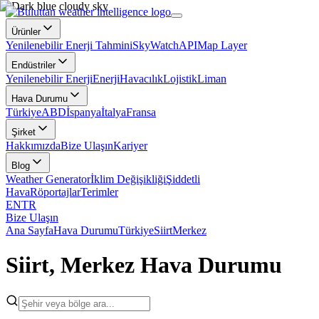
Ürünler
Yenilenebilir Enerji Tahmini
SkyWatch
API
Map Layer
Endüstriler
Yenilenebilir Enerji
Enerji
Havacılık
Lojistik
Liman
Hava Durumu
Türkiye
ABD
İspanya
İtalya
Fransa
Şirket
Hakkımızda
Bize Ulaşın
Kariyer
Blog
Weather Generator
İklim Değişikliği
Şiddetli
Hava
Röportajlar
Terimler
EN
TR
Bize Ulaşın
Ana Sayfa
Hava Durumu
Türkiye
Siirt
Merkez
Siirt, Merkez Hava Durumu