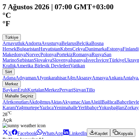
7 Ağustos 2026 | 07:00 GMT+03:00
°C
°F
Türkiye
Arnavutluk
Andorra
Avusturya
Belarus
Belçika
Bosna
Hersek
Bulgaristan
Hırvatistan
Kıbrıs
Çekya
Danimarka
Estonya
Finland
Makedonya
Norveç
Polonya
Portekiz
Romanya
Rusya
San
Marino
Sırbistan
Slovakya
Slovenya
İspanya
İsveç
İsviçre
Türkiye
Ukray
Krallık
Amerika Birleşik Devletleri
Vatikan
Siirt
Adana
Adıyaman
Afyonkarahisar
Ağrı
Aksaray
Amasya
Ankara
Antalya
Merkez
Baykan
Eruh
Kurtalan
Merkez
Pervari
Şirvan
Tillo
Mahalle Seçiniz
Afetkonutları
Akdoğmuş
Aktaş
Akyamaç
Alan
Algül
Bağlıca
Bahçelievle
Karani
Yağmurtepe
Yazlıca
Yenimahalle
Yerlibahçe
Yokuşbağları
Zorkay
°C
28
Açık
X
Facebook
WhatsApp
LinkedIn
Kaydet
Kopyala