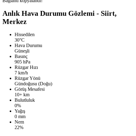
Bağlantı kopyalandı!
Anlık Hava Durumu Gözlemi - Siirt,
Merkez
Hissedilen
30°C
Hava Durumu
Güneşli
Basınç
905 hPa
Rüzgar Hızı
7 km/h
Rüzgar Yönü
Gündoğusu (Doğu)
Görüş Mesafesi
10+ km
Bulutluluk
0%
Yağış
0 mm
Nem
22%