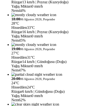
Rüzgar
13 km/h
| Poyraz (Kuzeydoğu)
Yağış Miktarı
0 mm/h
Nem
44%
18:00
06 Ağustos 2026, Perşembe
28°C
Hissedilen
33°C
Rüzgar
16 km/h
| Poyraz (Kuzeydoğu)
Yağış Miktarı
0 mm/h
Nem
45%
19:00
06 Ağustos 2026, Perşembe
27°C
Hissedilen
31°C
Rüzgar
14 km/h
| Gündoğusu (Doğu)
Yağış Miktarı
0 mm/h
Nem
47%
20:00
06 Ağustos 2026, Perşembe
24°C
Hissedilen
24°C
Rüzgar
6 km/h
| Gündoğusu (Doğu)
Yağış Miktarı
0 mm/h
Nem
62%