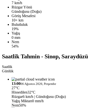
7 km/h
Rüzgar Yönü
Gündoğusu (Doğu)
Görüş Mesafesi
10+ km
Bulutluluk
19%
Yağış
0 mm
Nem
54%
Saatlik Tahmin - Sinop, Saraydüzü
Saatlik
Günlük
13:00
06 Ağustos 2026, Perşembe
27°C
Hissedilen
32°C
Rüzgar
6 km/h
| Gündoğusu (Doğu)
Yağış Miktarı
0 mm/h
Nem
50%