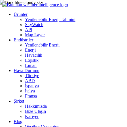
Ürünler
Yenilenebilir Enerji Tahmini
SkyWatch
API
Map Layer
Endüstriler
Yenilenebilir Enerji
Enerji
Havacılık
Lojistik
Liman
Hava Durumu
Türkiye
ABD
İspanya
İtalya
Fransa
Şirket
Hakkımızda
Bize Ulaşın
Kariyer
Blog
Weather Generator