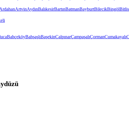
Ardahan
Artvin
Aydın
Balıkesir
Bartın
Batman
Bayburt
Bilecik
Bingöl
Bitlis
eli
luca
Bahçeköy
Bahşaşlı
Başekin
Çalpınar
Çampaşalı
Çorman
Cumakayalı
C
aydüzü