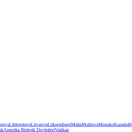
tonya
Lihtenştayn
Litvanya
Lüksemburg
Malta
Moldova
Monako
Karadağ
ık
Amerika Birleşik Devletleri
Vatikan