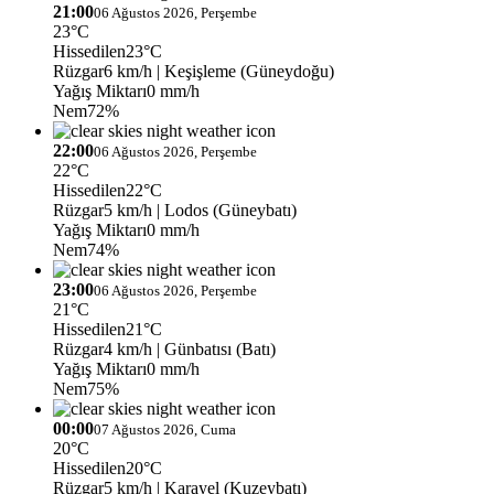
21:00
06 Ağustos 2026, Perşembe
23°C
Hissedilen
23°C
Rüzgar
6 km/h
| Keşişleme (Güneydoğu)
Yağış Miktarı
0 mm/h
Nem
72%
22:00
06 Ağustos 2026, Perşembe
22°C
Hissedilen
22°C
Rüzgar
5 km/h
| Lodos (Güneybatı)
Yağış Miktarı
0 mm/h
Nem
74%
23:00
06 Ağustos 2026, Perşembe
21°C
Hissedilen
21°C
Rüzgar
4 km/h
| Günbatısı (Batı)
Yağış Miktarı
0 mm/h
Nem
75%
00:00
07 Ağustos 2026, Cuma
20°C
Hissedilen
20°C
Rüzgar
5 km/h
| Karayel (Kuzeybatı)