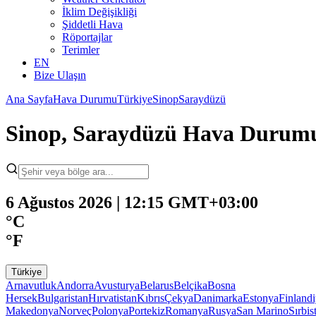
İklim Değişikliği
Şiddetli Hava
Röportajlar
Terimler
EN
Bize Ulaşın
Ana Sayfa
Hava Durumu
Türkiye
Sinop
Saraydüzü
Sinop, Saraydüzü Hava Durum
6 Ağustos 2026 | 12:15 GMT+03:00
°C
°F
Türkiye
Arnavutluk
Andorra
Avusturya
Belarus
Belçika
Bosna
Hersek
Bulgaristan
Hırvatistan
Kıbrıs
Çekya
Danimarka
Estonya
Finland
Makedonya
Norveç
Polonya
Portekiz
Romanya
Rusya
San Marino
Sırbis