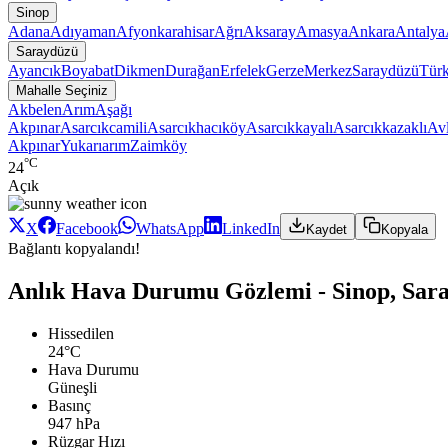
Sinop
Adana
Adıyaman
Afyonkarahisar
Ağrı
Aksaray
Amasya
Ankara
Antalya
Saraydüzü
Ayancık
Boyabat
Dikmen
Durağan
Erfelek
Gerze
Merkez
Saraydüzü
Türk
Mahalle Seçiniz
Akbelen
Arım
Aşağı
Akpınar
Asarcıkcamili
Asarcıkhacıköy
Asarcıkkayalı
Asarcıkkazaklı
Av
Akpınar
Yukarıarım
Zaimköy
°C
24
Açık
X
Facebook
WhatsApp
LinkedIn
Kaydet
Kopyala
Bağlantı kopyalandı!
Anlık Hava Durumu Gözlemi - Sinop, Sar
Hissedilen
24°C
Hava Durumu
Güneşli
Basınç
947 hPa
Rüzgar Hızı