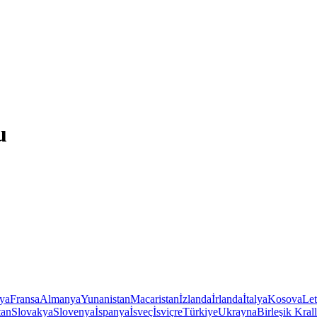
u
iya
Fransa
Almanya
Yunanistan
Macaristan
İzlanda
İrlanda
İtalya
Kosova
Le
tan
Slovakya
Slovenya
İspanya
İsveç
İsviçre
Türkiye
Ukrayna
Birleşik Krall