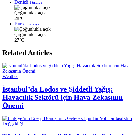
Denizli
Türkiye
Çoğunlukla açık
28°C
Bursa
Türkiye
Çoğunlukla açık
27°C
Related Articles
Weather
İstanbul’da Lodos ve Şiddetli Yağış:
Havacılık Sektörü için Hava Zekasının
Önemi
İklim
Değişikliği