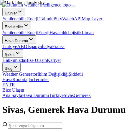
Ürünler
Yenilenebilir Enerji Tahmini
SkyWatch
API
Map Layer
Endüstriler
Yenilenebilir Enerji
Enerji
Havacılık
Lojistik
Liman
Hava Durumu
Türkiye
ABD
İspanya
İtalya
Fransa
Şirket
Hakkımızda
Bize Ulaşın
Kariyer
Blog
Weather Generator
İklim Değişikliği
Şiddetli
Hava
Röportajlar
Terimler
EN
TR
Bize Ulaşın
Ana Sayfa
Hava Durumu
Türkiye
Sivas
Gemerek
Sivas, Gemerek Hava Durumu