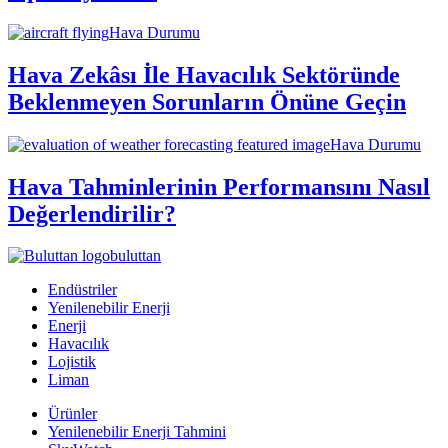
Hava Durumu
Hava Zekâsı İle Havacılık Sektöründe
Beklenmeyen Sorunların Önüne Geçin
Hava Durumu
Hava Tahminlerinin Performansını Nasıl
Değerlendirilir?
buluttan
Endüstriler
Yenilenebilir Enerji
Enerji
Havacılık
Lojistik
Liman
Ürünler
Yenilenebilir Enerji Tahmini