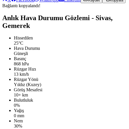
Kaydet
Kopyala
Bağlantı kopyalandı!
Anlık Hava Durumu Gözlemi - Sivas,
Gemerek
Hissedilen
25°C
Hava Durumu
Güneşli
Basınç
868 hPa
Rüzgar Hızı
13 km/h
Rüzgar Yönü
Yıldız (Kuzey)
Görüş Mesafesi
10+ km
Bulutluluk
0%
Yağış
0 mm
Nem
30%