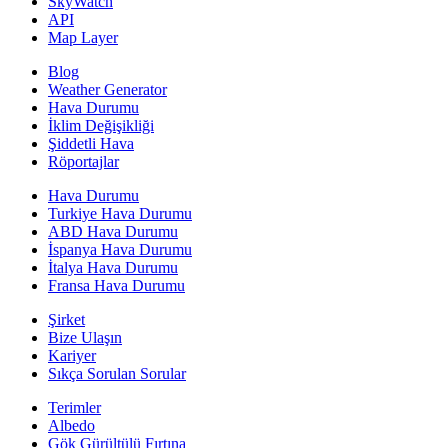
SkyWatch
API
Map Layer
Blog
Weather Generator
Hava Durumu
İklim Değişikliği
Şiddetli Hava
Röportajlar
Hava Durumu
Turkiye Hava Durumu
ABD Hava Durumu
İspanya Hava Durumu
İtalya Hava Durumu
Fransa Hava Durumu
Şirket
Bize Ulaşın
Kariyer
Sıkça Sorulan Sorular
Terimler
Albedo
Gök Gürültülü Fırtına