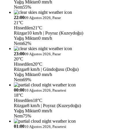
Yağış Miktarı
0 mm/h
Nem
55%
22:00
09 Ağustos 2026, Pazar
21°C
Hissedilen
21°C
Rüzgar
10 km/h
| Poyraz (Kuzeydoğu)
Yağış Miktarı
0 mm/h
Nem
62%
23:00
09 Ağustos 2026, Pazar
20°C
Hissedilen
20°C
Rüzgar
8 km/h
| Gündoğusu (Doğu)
Yağış Miktarı
0 mm/h
Nem
69%
00:00
10 Ağustos 2026, Pazartesi
18°C
Hissedilen
18°C
Rüzgar
8 km/h
| Poyraz (Kuzeydoğu)
Yağış Miktarı
0 mm/h
Nem
75%
01:00
10 Ağustos 2026, Pazartesi