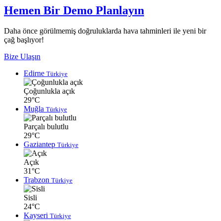
Hemen Bir Demo Planlayın
Daha önce görülmemiş doğruluklarda hava tahminleri ile yeni bir
çağ başlıyor!
Bize Ulaşın
Edirne
Türkiye
Çoğunlukla açık
29°C
Muğla
Türkiye
Parçalı bulutlu
29°C
Gaziantep
Türkiye
Açık
31°C
Trabzon
Türkiye
Sisli
24°C
Kayseri
Türkiye