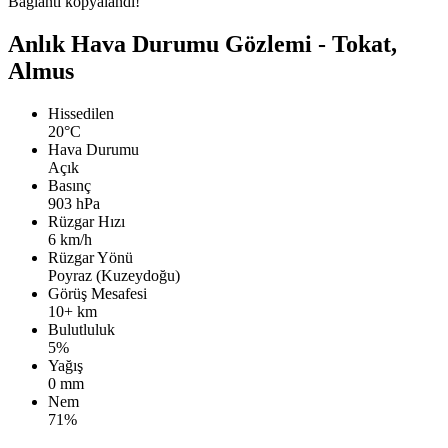
Bağlantı kopyalandı!
Anlık Hava Durumu Gözlemi - Tokat,
Almus
Hissedilen
20°C
Hava Durumu
Açık
Basınç
903 hPa
Rüzgar Hızı
6 km/h
Rüzgar Yönü
Poyraz (Kuzeydoğu)
Görüş Mesafesi
10+ km
Bulutluluk
5%
Yağış
0 mm
Nem
71%