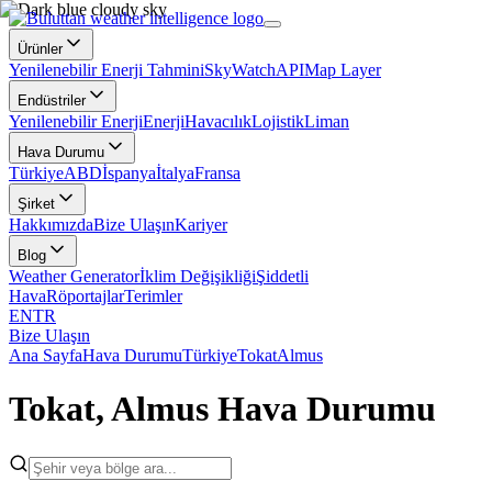
Ürünler
Yenilenebilir Enerji Tahmini
SkyWatch
API
Map Layer
Endüstriler
Yenilenebilir Enerji
Enerji
Havacılık
Lojistik
Liman
Hava Durumu
Türkiye
ABD
İspanya
İtalya
Fransa
Şirket
Hakkımızda
Bize Ulaşın
Kariyer
Blog
Weather Generator
İklim Değişikliği
Şiddetli
Hava
Röportajlar
Terimler
EN
TR
Bize Ulaşın
Ana Sayfa
Hava Durumu
Türkiye
Tokat
Almus
Tokat, Almus Hava Durumu