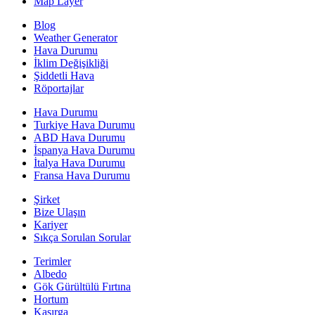
Map Layer
Blog
Weather Generator
Hava Durumu
İklim Değişikliği
Şiddetli Hava
Röportajlar
Hava Durumu
Turkiye Hava Durumu
ABD Hava Durumu
İspanya Hava Durumu
İtalya Hava Durumu
Fransa Hava Durumu
Şirket
Bize Ulaşın
Kariyer
Sıkça Sorulan Sorular
Terimler
Albedo
Gök Gürültülü Fırtına
Hortum
Kasırga