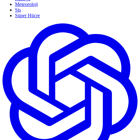
Meteoroloji
Sis
Süper Hücre