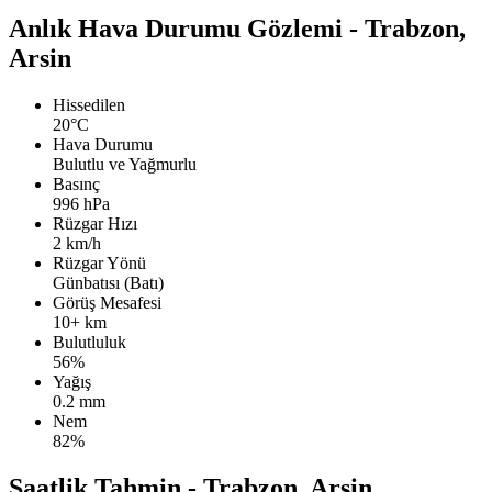
Anlık Hava Durumu Gözlemi - Trabzon,
Arsin
Hissedilen
20°C
Hava Durumu
Bulutlu ve Yağmurlu
Basınç
996 hPa
Rüzgar Hızı
2 km/h
Rüzgar Yönü
Günbatısı (Batı)
Görüş Mesafesi
10+ km
Bulutluluk
56%
Yağış
0.2 mm
Nem
82%
Saatlik Tahmin - Trabzon, Arsin