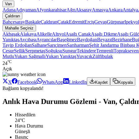
Van
Adana
Adıyaman
Afyonkarahisar
Ağrı
Aksaray
Amasya
Ankara
Antalya
Çaldıran
Bahçesaray
Başkale
Çaldıran
Çatak
Edremit
Erciş
Gevaş
Gürpınar
Ipekyo
Mahalle Seçiniz
Akbaşak
Alakaya
Alikelle
Altıyol
Aşağı Çanak
Aşağı Dikme
Aşağı Gül
Yanıktaş
Avcıbaşı
Ayrancılar
Başeğmez
Baydoğan
Beyazıt
Bezirhane
Bu
Tayip Erdoğan
Salhane
Sarıçimen
Sarıharman
Şehit Jandarma Binbaşı 
Cesur
Sellik
Serpmetaş
Soğuksu
Sungur
Tekindere
Temrenli
Toprakseven
Mutlu
Yukarı Sağmallı
Yukarı Yanıktaş
Yuvacık
Zülfibulak
°C
24
Açık
X
Facebook
WhatsApp
LinkedIn
Kaydet
Kopyala
Bağlantı kopyalandı!
Anlık Hava Durumu Gözlemi - Van, Çaldı
Hissedilen
24°C
Hava Durumu
Güneşli
Basınç