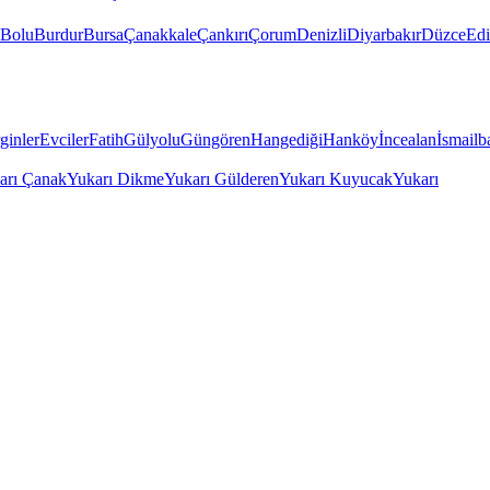
Bolu
Burdur
Bursa
Çanakkale
Çankırı
Çorum
Denizli
Diyarbakır
Düzce
Edi
ginler
Evciler
Fatih
Gülyolu
Güngören
Hangediği
Hanköy
İncealan
İsmailb
arı Çanak
Yukarı Dikme
Yukarı Gülderen
Yukarı Kuyucak
Yukarı