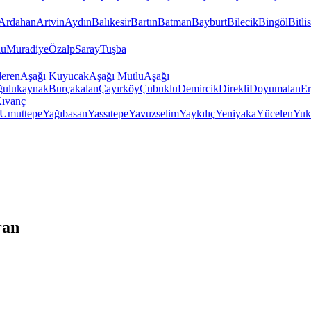
Ardahan
Artvin
Aydın
Balıkesir
Bartın
Batman
Bayburt
Bilecik
Bingöl
Bitlis
lu
Muradiye
Özalp
Saray
Tuşba
deren
Aşağı Kuyucak
Aşağı Mutlu
Aşağı
ğulukaynak
Burçakalan
Çayırköy
Çubuklu
Demircik
Direkli
Doyumalan
Er
Kıvanç
Umuttepe
Yağıbasan
Yassıtepe
Yavuzselim
Yaykılıç
Yeniyaka
Yücelen
Yuk
ran