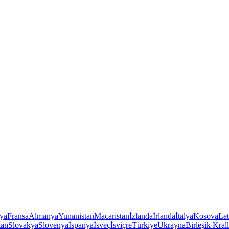
iya
Fransa
Almanya
Yunanistan
Macaristan
İzlanda
İrlanda
İtalya
Kosova
Le
tan
Slovakya
Slovenya
İspanya
İsveç
İsviçre
Türkiye
Ukrayna
Birleşik Krall