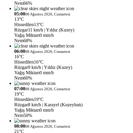
Nem
66%
05:00
08 Ağustos 2026, Cumartesi
13°C
Hissedilen
13°C
Rüzgar
11 km/h
| Yıldız (Kuzey)
Yağış Miktarı
0 mm/h
Nem
68%
06:00
08 Ağustos 2026, Cumartesi
16°C
Hissedilen
16°C
Rüzgar
9 km/h
| Yıldız (Kuzey)
Yağış Miktarı
0 mm/h
Nem
60%
07:00
08 Ağustos 2026, Cumartesi
19°C
Hissedilen
19°C
Rüzgar
8 km/h
| Karayel (Kuzeybatı)
Yağış Miktarı
0 mm/h
Nem
50%
08:00
08 Ağustos 2026, Cumartesi
21°C