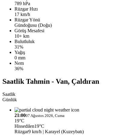
789 hPa
Rüzgar Hızı
17 km/h
Rüzgar Yönü
Gündoğusu (Doğu)
Görüş Mesafesi
10+ km
Bulutluluk
31%
Yağış
0 mm
Nem
36%
Saatlik Tahmin - Van, Çaldıran
Saatlik
Günlük
21:00
07 Ağustos 2026, Cuma
19°C
Hissedilen
19°C
Rüzgar
9 km/h
| Karayel (Kuzeybatı)