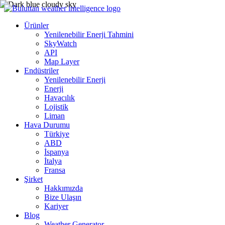
Ürünler
Yenilenebilir Enerji Tahmini
SkyWatch
API
Map Layer
Endüstriler
Yenilenebilir Enerji
Enerji
Havacılık
Lojistik
Liman
Hava Durumu
Türkiye
ABD
İspanya
İtalya
Fransa
Şirket
Hakkımızda
Bize Ulaşın
Kariyer
Blog
Weather Generator