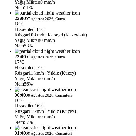
Yağış Miktarı
0 mm/h
Nem
51%
22:00
07 Ağustos 2026, Cuma
18°C
Hissedilen
18°C
Rüzgar
10 km/h
| Karayel (Kuzeybatı)
Yağış Miktarı
0 mm/h
Nem
53%
23:00
07 Ağustos 2026, Cuma
17°C
Hissedilen
17°C
Rüzgar
11 km/h
| Yıldız (Kuzey)
Yağış Miktarı
0 mm/h
Nem
56%
00:00
08 Ağustos 2026, Cumartesi
16°C
Hissedilen
16°C
Rüzgar
11 km/h
| Yıldız (Kuzey)
Yağış Miktarı
0 mm/h
Nem
57%
01:00
08 Ağustos 2026, Cumartesi