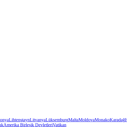
tonya
Lihtenştayn
Litvanya
Lüksemburg
Malta
Moldova
Monako
Karadağ
ık
Amerika Birleşik Devletleri
Vatikan