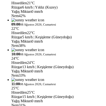
Hissedilen
21°C
Rüzgar
6 km/h
| Yıldız (Kuzey)
Yağış Miktarı
0 mm/h
Nem
42%
09:00
08 Ağustos 2026, Cumartesi
22°C
Hissedilen
22°C
Rüzgar
5 km/h
| Keşişleme (Güneydoğu)
Yağış Miktarı
0 mm/h
Nem
38%
10:00
08 Ağustos 2026, Cumartesi
24°C
Hissedilen
24°C
Rüzgar
13 km/h
| Keşişleme (Güneydoğu)
Yağış Miktarı
0 mm/h
Nem
33%
11:00
08 Ağustos 2026, Cumartesi
25°C
Hissedilen
25°C
Rüzgar
15 km/h
| Keşişleme (Güneydoğu)
Yağış Miktarı
0 mm/h
Nem
31%