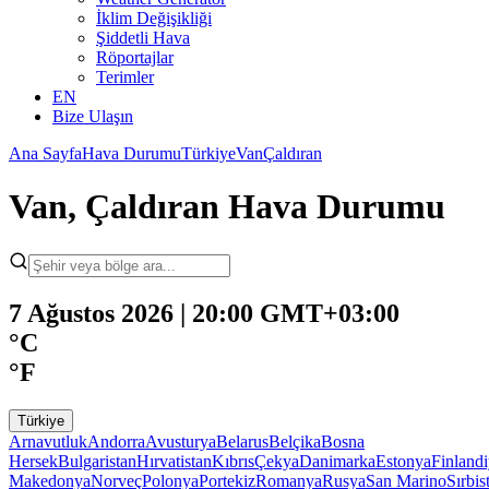
İklim Değişikliği
Şiddetli Hava
Röportajlar
Terimler
EN
Bize Ulaşın
Ana Sayfa
Hava Durumu
Türkiye
Van
Çaldıran
Van, Çaldıran Hava Durumu
7 Ağustos 2026 | 20:00 GMT+03:00
°C
°F
Türkiye
Arnavutluk
Andorra
Avusturya
Belarus
Belçika
Bosna
Hersek
Bulgaristan
Hırvatistan
Kıbrıs
Çekya
Danimarka
Estonya
Finland
Makedonya
Norveç
Polonya
Portekiz
Romanya
Rusya
San Marino
Sırbis